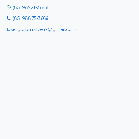
(85) 98721-3848
(85) 98875-3666
sergio.bmsilveira@gmail.com