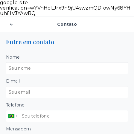
google-site-
verification=wYVnHdLJrx9h9jU4swzmQDlowNy68YH
uhi1lVJYAwBQ
Contato
Entre em contato
Nome
E-mail
Telefone
Mensagem