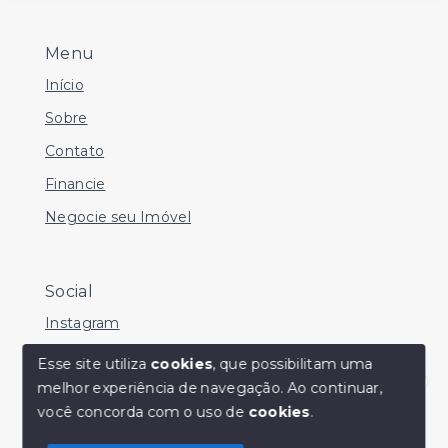
Menu
Início
Sobre
Contato
Financie
Negocie seu Imóvel
Social
Instagram
Facebook
Esse site utiliza
cookies
, que possibilitam uma
melhor experiência de navegação.
Ao continuar,
Youtube
Olá! Estamos disponíveis para te ajudar.
você concorda com o uso de
cookies
.