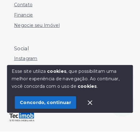
Contato
Financie
Negocie seu Imóvel
Social
Instagram
Facebook
Esse site utiliza
cookies
, que possibilitam uma
melhor experiência de navegação.
Ao continuar,
Youtube
Olá! Estamos disponíveis para te ajudar.
você concorda com o uso de
cookies
.
Concordo, continuar
© Copyright 2026 - Sérgio Silveira Imóveis - Todos os
direitos reservados
SITE PARA IMOBILIARIA