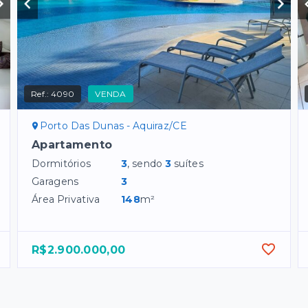
Ref.:
4090
VENDA
Porto Das Dunas - Aquiraz/CE
Apartamento
Dormitórios
3
, sendo
3
suítes
Garagens
3
Área Privativa
148
m²
R$2.900.000,00