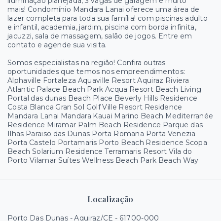
iluminação planejada, 3 vagas de garagem e muito
mais! Condomínio Mandara Lanai oferece uma área de
lazer completa para toda sua família! com piscinas adulto
e infantil, academia, jardim, piscina com borda infinita,
jacuzzi, sala de massagem, salão de jogos. Entre em
contato e agende sua visita.
Somos especialistas na região! Confira outras
oportunidades que temos nos empreendimentos:
Alphaville Fortaleza Aquaville Resort Aquiraz Riviera
Atlantic Palace Beach Park Acqua Resort Beach Living
Portal das dunas Beach Place Beverly Hills Residence
Costa Blanca Gran Sol Golf Ville Resort Residence
Mandara Lanai Mandara Kauai Marino Beach Mediterranée
Residence Miramar Palm Beach Residence Parque das
Ilhas Paraiso das Dunas Porta Romana Porta Venezia
Porta Castelo Portamaris Porto Beach Residence Scopa
Beach Solarium Residence Terramaris Resort Vila do
Porto Vilamar Suítes Wellness Beach Park Beach Way
Localização
Porto Das Dunas - Aquiraz/CE
- 61700-000