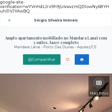
google-site-
verification=wYVnHdLJrx9h9jU4swzmQDlowNy68YH
uhi1lVJYAwBQ
Sérgio Silveira Imóveis
Amplo apartamento mobiliado no Mandara Lanai com
3 suítes, lazer completo
Mandara Lanai -
Porto Das Dunas - Aquiraz/CE
Compartilhar
Mais fotos