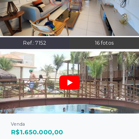
Ref.:
7152
16
fotos
Venda
R$1.650.000,00