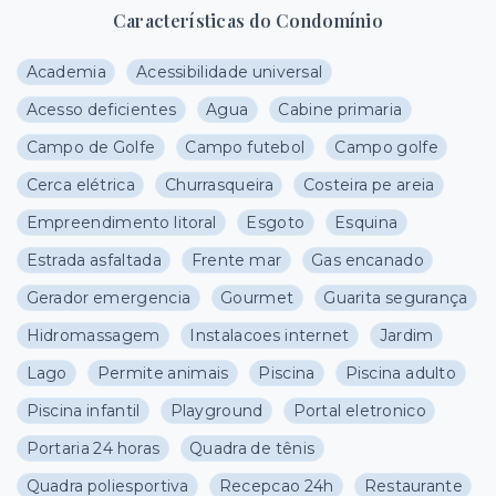
Características do Condomínio
Academia
Acessibilidade universal
Acesso deficientes
Agua
Cabine primaria
Campo de Golfe
Campo futebol
Campo golfe
Cerca elétrica
Churrasqueira
Costeira pe areia
Empreendimento litoral
Esgoto
Esquina
Estrada asfaltada
Frente mar
Gas encanado
Gerador emergencia
Gourmet
Guarita segurança
Hidromassagem
Instalacoes internet
Jardim
Lago
Permite animais
Piscina
Piscina adulto
Piscina infantil
Playground
Portal eletronico
Portaria 24 horas
Quadra de tênis
Quadra poliesportiva
Recepcao 24h
Restaurante