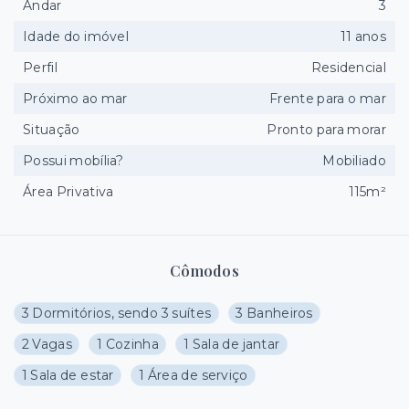
Andar
3
Idade do imóvel
11 anos
Perfil
Residencial
Próximo ao mar
Frente para o mar
Situação
Pronto para morar
Possui mobília?
Mobiliado
Área Privativa
115m²
Cômodos
3 Dormitórios, sendo 3 suítes
3 Banheiros
2 Vagas
1 Cozinha
1 Sala de jantar
1 Sala de estar
1 Área de serviço