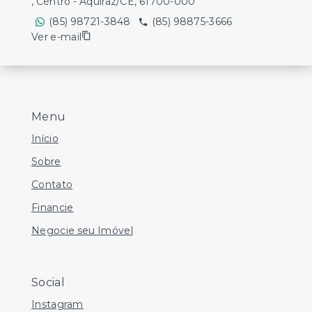
, Centro - Aquiraz/CE, 61700-000
(85) 98721-3848
(85) 98875-3666
Ver e-mail
Menu
Início
Sobre
Contato
Financie
Negocie seu Imóvel
Social
Instagram