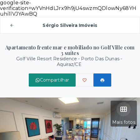
google-site-
verification=wYVnHdLJrx9h9jU4swzmQDlowNy68YH
uhi1lVJYAwBQ
Sérgio Silveira Imóveis
Apartamento frente mar e mobiliado no Golf Ville com
3 suítes
Golf Ville Resort Residence -
Porto Das Dunas -
Aquiraz/CE
Compartilhar
Mais fotos