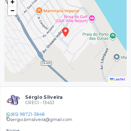
+
−
Leaflet
Sérgio Silveira
CRECI -
1343J
(85) 98721-3848
sergio.bmsilveira@gmail.com
Nome