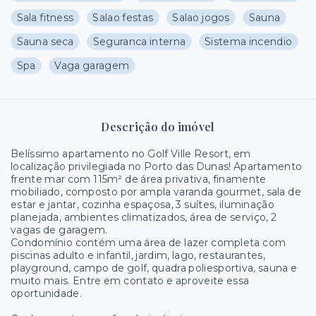
Sala fitness
Salao festas
Salao jogos
Sauna
Sauna seca
Seguranca interna
Sistema incendio
Spa
Vaga garagem
Descrição do imóvel
Belíssimo apartamento no Golf Ville Resort, em
localização privilegiada no Porto das Dunas! Apartamento
frente mar com 115m² de área privativa, finamente
mobiliado, composto por ampla varanda gourmet, sala de
estar e jantar, cozinha espaçosa, 3 suítes, iluminação
planejada, ambientes climatizados, área de serviço, 2
vagas de garagem.
Condomínio contém uma área de lazer completa com
piscinas adulto e infantil, jardim, lago, restaurantes,
playground, campo de golf, quadra poliesportiva, sauna e
muito mais. Entre em contato e aproveite essa
oportunidade.