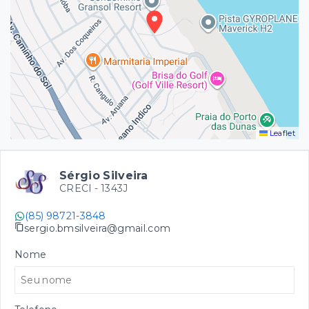
Leaflet
Sérgio Silveira
CRECI -
1343J
(85) 98721-3848
sergio.bmsilveira@gmail.com
Nome