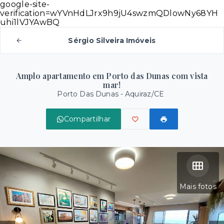
google-site-
verification=wYVnHdLJrx9h9jU4swzmQDlowNy68YH
uhi1lVJYAwBQ
Sérgio Silveira Imóveis
Amplo apartamento em Porto das Dunas com vista
mar!
Porto Das Dunas - Aquiraz/CE
Compartilhar
Mais fotos