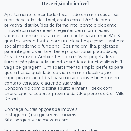
Descrição do imóvel
Apartamento encantador localizado em uma das áreas
mais desejadas do litoral, conta com 112m² de área
privativa, distribuídos de forma inteligente e elegante.
Imóvel com sala de estar e jantar bem iluminadas,
varanda com uma vista deslumbrante para o mar. São 3
quartos, sendo 1 suíte com um closet espaçoso. Banheiro
social moderno e funcional. Cozinha em ilha, projetada
para integrar os ambientes e proporcionar praticidade,
área de serviço. Ambientes com móveis projetados e
iluminação planejada, unindo estética e funcionalidade. 1
vaga de garagem. Um apartamento amplo, perfeito para
quem busca qualidade de vida em uma localização
superprivilegiada. Ideal para morar ou investir! Entre em
contato conosco e agende sua visita.
Condomínio com piscina adulto e infantil, deck com
churrasqueira coberto, próximo da CE e perto do Golf Ville
Resort.
Conheça outras opções de imóveis
Instagram: @sergiosilveiraimoveis
Site: sergiosilveiraimoveis.com
Somos especialistas na região! Confira outras