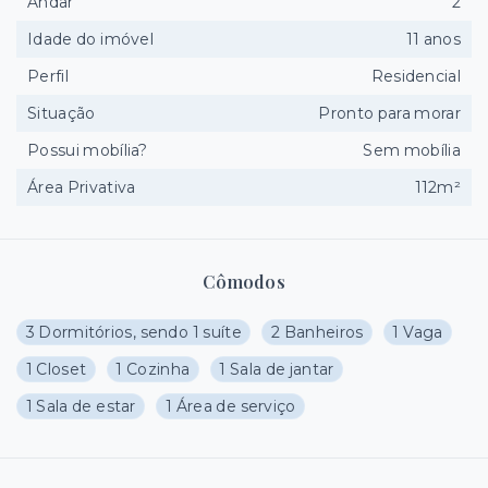
Andar
2
Idade do imóvel
11 anos
Perfil
Residencial
Situação
Pronto para morar
Possui mobília?
Sem mobília
Área Privativa
112m²
Cômodos
3 Dormitórios, sendo 1 suíte
2 Banheiros
1 Vaga
1 Closet
1 Cozinha
1 Sala de jantar
1 Sala de estar
1 Área de serviço