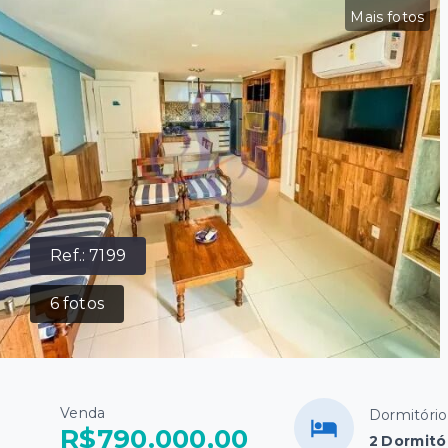
Mais fotos
Ref.:
7199
6
fotos
Venda
Dormitório
R$790.000,00
2 Dormitór