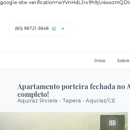
google-site-verification=wYVnHdLJrx9h9jU4swzmQ
(85) 98721-3848
Início
Sobre
Apartamento porteira fechada no A
completo!
Aquiraz Riviera -
Tapera - Aquiraz/CE