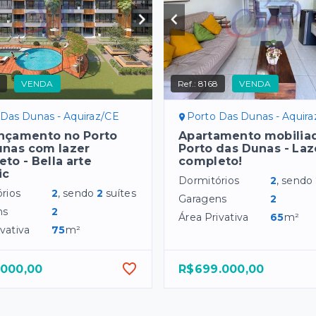
5
VENDA
Ref.:
8168
VENDA
 Das Dunas - Aquiraz/CE
Porto Das Dunas - Aquir
ançamento no Porto
Apartamento mobilia
unas com lazer
Porto das Dunas - Laz
to - Bella arte
completo!
ic
Dormitórios
2
, sendo
rios
2
, sendo
2
suítes
Garagens
2
ns
2
Área Privativa
65
m²
vativa
75
m²
.000,00
R$699.000,00