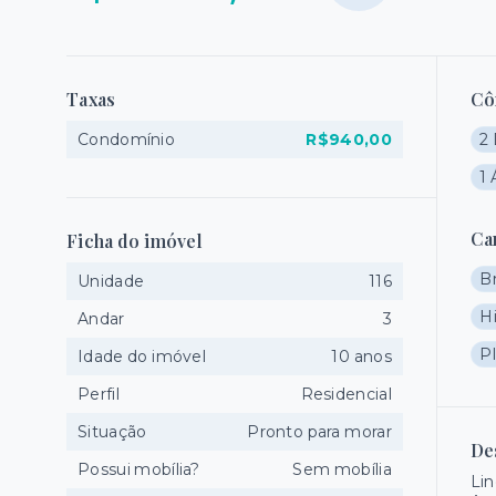
Taxas
Cô
Condomínio
R$940,00
2 
1 
Ca
Ficha do imóvel
B
Unidade
116
H
Andar
3
P
Idade do imóvel
10 anos
Perfil
Residencial
Situação
Pronto para morar
De
Possui mobília?
Sem mobília
Lin