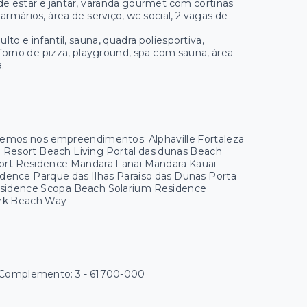
e estar e jantar, varanda gourmet com cortinas
rmários, área de serviço, wc social, 2 vagas de
o e infantil, sauna, quadra poliesportiva,
 forno de pizza, playground, spa com sauna, área
.
 temos nos empreendimentos: Alphaville Fortaleza
ua Resort Beach Living Portal das dunas Beach
esort Residence Mandara Lanai Mandara Kauai
ence Parque das Ilhas Paraiso das Dunas Porta
esidence Scopa Beach Solarium Residence
Park Beach Way
| Complemento: 3
- 61700-000