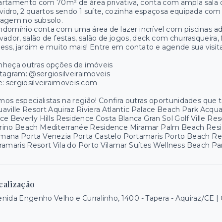
rtamento com 70m² de área privativa, conta com ampla sala d
vidro, 2 quartos sendo 1 suíte, cozinha espaçosa equipada com a
ragem no subsolo.
domínio conta com uma área de lazer incrível com piscinas adult
vador, salão de festas, salão de jogos, deck com churrasqueira,
ness, jardim e muito mais! Entre em contato e agende sua visita
nheça outras opções de imóveis
tagram: @sergiosilveiraimoveis
e: sergiosilveiraimoveis.com
os especialistas na região! Confira outras oportunidades que
aville Resort Aquiraz Riviera Atlantic Palace Beach Park Acq
ce Beverly Hills Residence Costa Blanca Gran Sol Golf Ville R
rino Beach Mediterranée Residence Miramar Palm Beach Resid
mana Porta Venezia Porta Castelo Portamaris Porto Beach R
ramaris Resort Vila do Porto Vilamar Suítes Wellness Beach 
calização
nida Engenho Velho e Curralinho, 1400 - Tapera - Aquiraz/CE 