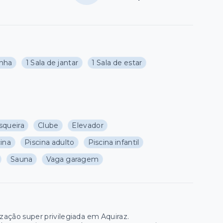
inha
1 Sala de jantar
1 Sala de estar
squeira
Clube
Elevador
cina
Piscina adulto
Piscina infantil
Sauna
Vaga garagem
zação super privilegiada em Aquiraz.