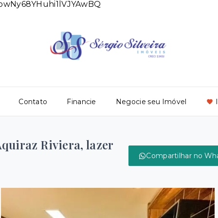
DlowNy68YHuhi1lVJYAwBQ
Contato
Financie
Negocie seu Imóvel
quiraz Riviera, lazer
Compartilhar no Wh