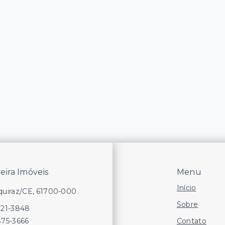
veira Imóveis
Menu
Início
Aquiraz/CE, 61700-000
Sobre
721-3848
Contato
875-3666