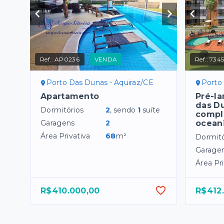
Ref.:
AP0236
VENDA
Ref.:
734
Porto Das Dunas - Aquiraz/CE
Porto
Apartamento
Pré-l
das D
Dormitórios
2
, sendo
1
suíte
comple
Garagens
2
ocean
Área Privativa
68
m²
Dormitó
Garage
Área Pri
R$410.000,00
R$412