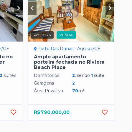
Ref.:
7226
VENDA
az/CE
Porto Das Dunas - Aquiraz/CE
do no
Amplo apartamento
er
porteira fechada no Riviera
Beach Place
2
suítes
Dormitórios
2
, sendo
1
suíte
Garagens
2
Área Privativa
70
m²
R$790.000,00