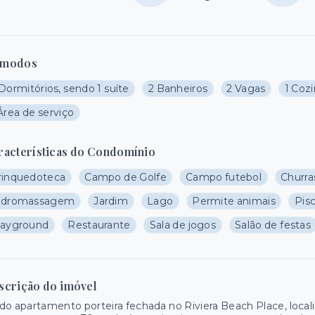
modos
Dormitórios, sendo 1 suíte
2 Banheiros
2 Vagas
1 Coz
Área de serviço
racterísticas do Condomínio
rinquedoteca
Campo de Golfe
Campo futebol
Churra
idromassagem
Jardim
Lago
Permite animais
Pis
layground
Restaurante
Sala de jogos
Salão de festas
scrição do imóvel
do apartamento porteira fechada no Riviera Beach Place, locali