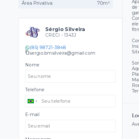
Apa
Área Privativa
70m²
de 
ga
Con
ele
Sérgio Silveira
fit
CRECI -
1343J
Co
Ins
(85) 98721-3848
Sit
sergio.bmsilveira@gmail.com
Som
Nome
Aqu
Pla
Ma
Ro
Telefone
Ter
E-mail
Lo
Ave