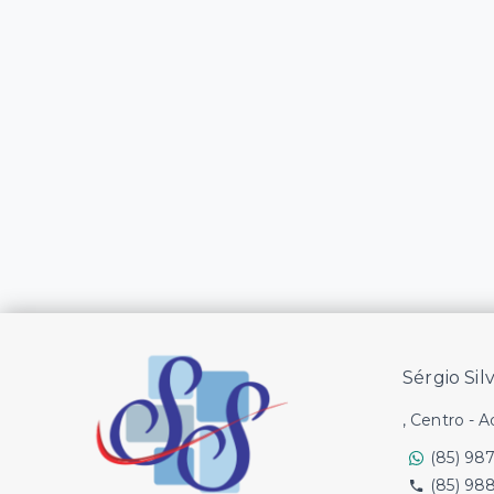
Sérgio Sil
, Centro - 
(85) 98
(85) 98