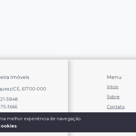
veira Imóveis
Menu
Início
Aquiraz/CE, 61700-000
Sobre
721-3848
Contato
875-3666
Financie
 uma melhor experiência de navegação.
cookies
.
Negocie seu