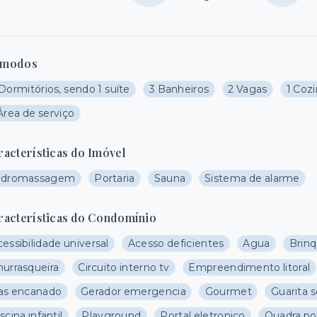
modos
Dormitórios, sendo 1 suíte
3 Banheiros
2 Vagas
1 Coz
Área de serviço
racterísticas do Imóvel
idromassagem
Portaria
Sauna
Sistema de alarme
racterísticas do Condomínio
essibilidade universal
Acesso deficientes
Agua
Brin
hurrasqueira
Circuito interno tv
Empreendimento litoral
as encanado
Gerador emergencia
Gourmet
Guarita 
scina infantil
Playground
Portal eletronico
Quadra pol