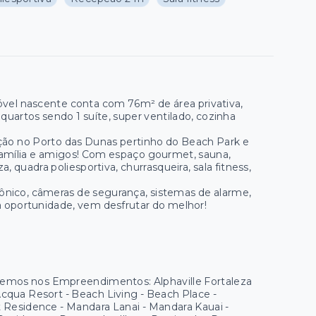
vel nascente conta com 76m² de área privativa,
 quartos sendo 1 suíte, super ventilado, cozinha
ção no Porto das Dunas pertinho do Beach Park e
 família e amigos! Com espaço gourmet, sauna,
, quadra poliesportiva, churrasqueira, sala fitness,
trônico, câmeras de segurança, sistemas de alarme,
a oportunidade, vem desfrutar do melhor!
 temos nos Empreendimentos: Alphaville Fortaleza
 Acqua Resort - Beach Living - Beach Place -
ort Residence - Mandara Lanai - Mandara Kauai -