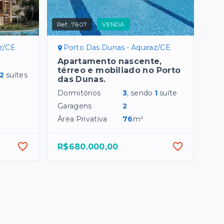
Ref.:
7607
VENDA
az/CE
Porto Das Dunas - Aquiraz/CE
Apartamento nascente,
térreo e mobiliado no Porto
2
suítes
das Dunas.
Dormitórios
3
, sendo
1
suíte
Garagens
2
Área Privativa
76
m²
R$680.000,00