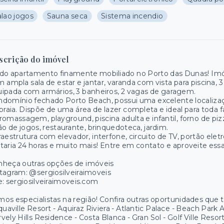
alao jogos
Sauna seca
Sistema incendio
scrição do imóvel
do apartamento finamente mobiliado no Porto das Dunas! Imó
 ampla sala de estar e jantar, varanda com vista para piscina, 3
ipada com armários, 3 banheiros, 2 vagas de garagem.
domínio fechado Porto Beach, possui uma excelente localiza
praia. Dispõe de uma área de lazer completa e ideal para toda
romassagem, playground, piscina adulta e infantil, forno de pizza
ão de jogos, restaurante, brinquedoteca, jardim.
raestrutura com elevador, interfone, circuito de TV, portão ele
taria 24 horas e muito mais! Entre em contato e aproveite ess
nheça outras opções de imóveis
tagram: @sergiosilveiraimoveis
e: sergiosilveiraimoveis.com
os especialistas na região! Confira outras oportunidades que
quaville Resort - Aquiraz Riviera - Atlantic Palace - Beach Park
vely Hills Residence - Costa Blanca - Gran Sol - Golf Ville Res