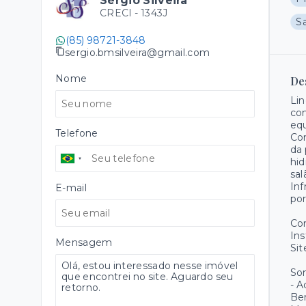
Sérgio Silveira
CRECI -
1343J
S
(85) 98721-3848
sergio.bmsilveira@gmail.com
Nome
De
Lin
com
equ
Telefone
Con
da 
hid
sal
Inf
E-mail
por
Co
Ins
Mensagem
Sit
Som
- A
Ber