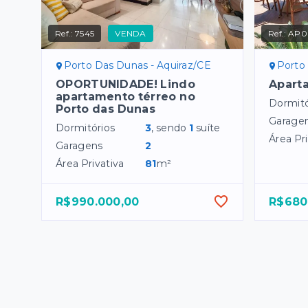
Ref.:
7545
VENDA
Ref.:
AP0
Porto Das Dunas - Aquiraz/CE
Porto
OPORTUNIDADE! Lindo
Apart
apartamento térreo no
Dormitó
Porto das Dunas
Garage
Dormitórios
3
, sendo
1
suíte
Área Pri
Garagens
2
Área Privativa
81
m²
R$990.000,00
R$680