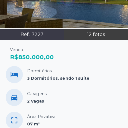
Ref.:
7227
12
fotos
Venda
R$850.000,00
Dormitórios
3 Dormitórios, sendo 1 suíte
Garagens
2 Vagas
Área Privativa
87 m²