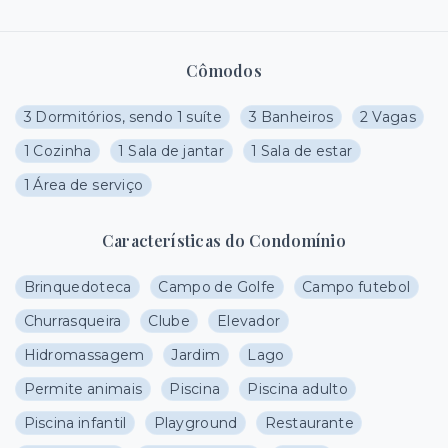
Cômodos
3 Dormitórios, sendo 1 suíte
3 Banheiros
2 Vagas
1 Cozinha
1 Sala de jantar
1 Sala de estar
1 Área de serviço
Características do Condomínio
Brinquedoteca
Campo de Golfe
Campo futebol
Churrasqueira
Clube
Elevador
Hidromassagem
Jardim
Lago
Permite animais
Piscina
Piscina adulto
Piscina infantil
Playground
Restaurante