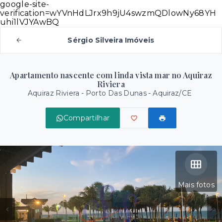
google-site-
verification=wYVnHdLJrx9h9jU4swzmQDlowNy68YH
uhi1lVJYAwBQ
Sérgio Silveira Imóveis
Apartamento nascente com linda vista mar no Aquiraz
Riviera
Aquiraz Riviera -
Porto Das Dunas - Aquiraz/CE
Compartilhar
Mais fotos