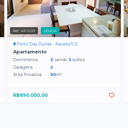
Ref.:
AP0235
VENDA
Porto Das Dunas - Aquiraz/CE
Apartamento
Dormitórios
3
, sendo
3
suítes
Garagens
2
Área Privativa
90
m²
R$890.000,00