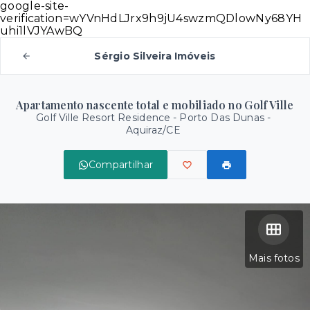
google-site-
verification=wYVnHdLJrx9h9jU4swzmQDlowNy68YH
uhi1lVJYAwBQ
Sérgio Silveira Imóveis
Apartamento nascente total e mobiliado no Golf Ville
Golf Ville Resort Residence -
Porto Das Dunas -
Aquiraz/CE
Compartilhar
Mais fotos