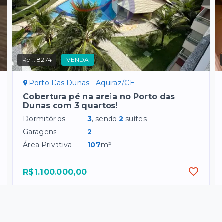
Ref.:
8274
VENDA
Porto Das Dunas - Aquiraz/CE
Cobertura pé na areia no Porto das
Dunas com 3 quartos!
Dormitórios
3
, sendo
2
suítes
Garagens
2
Área Privativa
107
m²
R$1.100.000,00