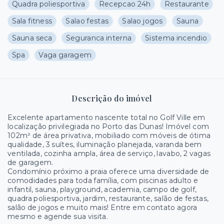
Quadra poliesportiva
Recepcao 24h
Restaurante
Sala fitness
Salao festas
Salao jogos
Sauna
Sauna seca
Seguranca interna
Sistema incendio
Spa
Vaga garagem
Descrição do imóvel
Excelente apartamento nascente total no Golf Ville em
localização privilegiada no Porto das Dunas! Imóvel com
102m² de área privativa, mobiliado com móveis de ótima
qualidade, 3 suítes, iluminação planejada, varanda bem
ventilada, cozinha ampla, área de serviço, lavabo, 2 vagas
de garagem.
Condomínio próximo a praia oferece uma diversidade de
comodidades para toda família, com piscinas adulto e
infantil, sauna, playground, academia, campo de golf,
quadra poliesportiva, jardim, restaurante, salão de festas,
salão de jogos e muito mais! Entre em contato agora
mesmo e agende sua visita.