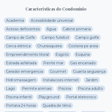
Características do Condomínio
Academia
Acessibilidade universal
Acesso deficientes
Agua
Cabine primaria
Campo de Golfe
Campo futebol
Campo golfe
Cerca elétrica
Churrasqueira
Costeira pe areia
Empreendimento litoral
Esgoto
Esquina
Estrada asfaltada
Frente mar
Gas encanado
Gerador emergencia
Gourmet
Guarita segurança
Hidromassagem
Instalacoes internet
Jardim
Lago
Permite animais
Piscina
Piscina adulto
Piscina infantil
Playground
Portal eletronico
Portaria 24 horas
Quadra de tênis