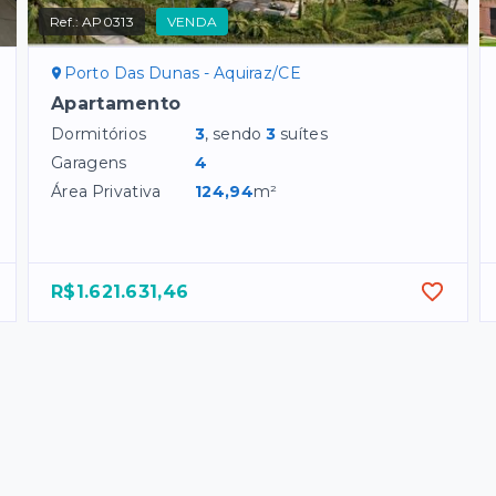
Ref.:
AP0313
VENDA
Porto Das Dunas - Aquiraz/CE
Apartamento
Dormitórios
3
, sendo
3
suítes
Garagens
4
Área Privativa
124,94
m²
R$1.621.631,46