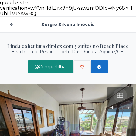
google-site-
verification=wYVnHdLJrx9h9jU4swzmQDlowNy68YH
uhi1lVJYAwBQ
Sérgio Silveira Imóveis
Linda cobertura dúplex com 3 suítes no Beach Place
Beach Place Resort -
Porto Das Dunas - Aquiraz/CE
Compartilhar
Mais fotos