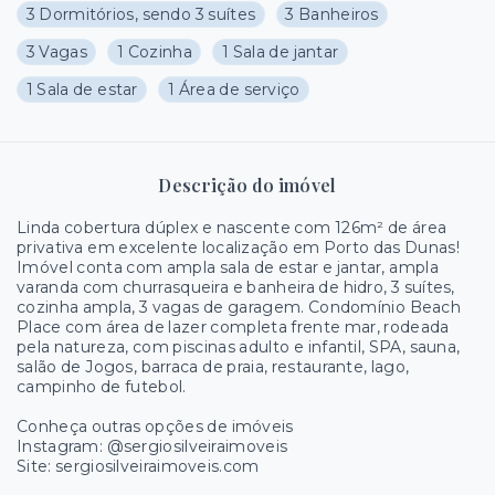
3 Dormitórios, sendo 3 suítes
3 Banheiros
3 Vagas
1 Cozinha
1 Sala de jantar
1 Sala de estar
1 Área de serviço
Descrição do imóvel
Linda cobertura dúplex e nascente com 126m² de área
privativa em excelente localização em Porto das Dunas!
Imóvel conta com ampla sala de estar e jantar, ampla
varanda com churrasqueira e banheira de hidro, 3 suítes,
cozinha ampla, 3 vagas de garagem. Condomínio Beach
Place com área de lazer completa frente mar, rodeada
pela natureza, com piscinas adulto e infantil, SPA, sauna,
salão de Jogos, barraca de praia, restaurante, lago,
campinho de futebol.
Conheça outras opções de imóveis
Instagram: @sergiosilveiraimoveis
Site: sergiosilveiraimoveis.com