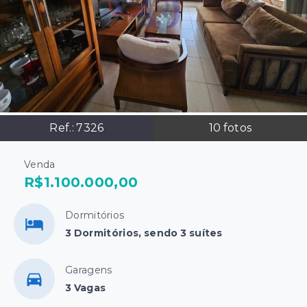
Ref.:
7326
10
fotos
Venda
R$1.100.000,00
Dormitórios
3 Dormitórios, sendo 3 suítes
Garagens
3 Vagas