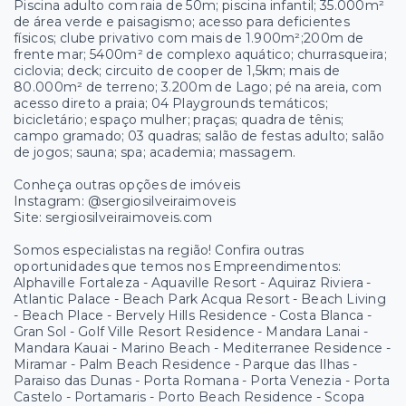
Piscina adulto com raia de 50m; piscina infantil; 35.000m²
de área verde e paisagismo; acesso para deficientes
físicos; clube privativo com mais de 1.900m²;200m de
frente mar; 5400m² de complexo aquático; churrasqueira;
ciclovia; deck; circuito de cooper de 1,5km; mais de
80.000m² de terreno; 3.200m de Lago; pé na areia, com
acesso direto a praia; 04 Playgrounds temáticos;
bicicletário; espaço mulher; praças; quadra de tênis;
campo gramado; 03 quadras; salão de festas adulto; salão
de jogos; sauna; spa; academia; massagem.
Conheça outras opções de imóveis
Instagram: @sergiosilveiraimoveis
Site: sergiosilveiraimoveis.com
Somos especialistas na região! Confira outras
oportunidades que temos nos Empreendimentos:
Alphaville Fortaleza - Aquaville Resort - Aquiraz Riviera -
Atlantic Palace - Beach Park Acqua Resort - Beach Living
- Beach Place - Bervely Hills Residence - Costa Blanca -
Gran Sol - Golf Ville Resort Residence - Mandara Lanai -
Mandara Kauai - Marino Beach - Mediterranee Residence -
Miramar - Palm Beach Residence - Parque das Ilhas -
Paraiso das Dunas - Porta Romana - Porta Venezia - Porta
Castelo - Portamaris - Porto Beach Residence - Scopa