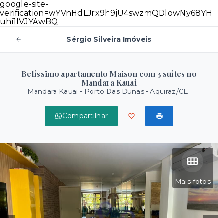
google-site-
verification=wYVnHdLJrx9h9jU4swzmQDlowNy68YH
uhi1lVJYAwBQ
Sérgio Silveira Imóveis
Belíssimo apartamento Maison com 3 suítes no
Mandara Kauai
Mandara Kauai -
Porto Das Dunas - Aquiraz/CE
Compartilhar
Mais fotos