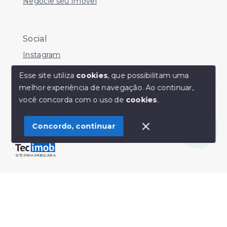
Negocie seu Imóvel
Social
Instagram
Facebook
Esse site utiliza
cookies
, que possibilitam uma
melhor experiência de navegação.
Ao continuar,
Youtube
Olá! Estamos disponíveis para te ajudar.
você concorda com o uso de
cookies
.
Concordo, continuar
© Copyright 2026 - Sérgio Silveira Imóveis - Todos os
direitos reservados
SITE PARA IMOBILIARIA
Início
Histórico
Favoritos