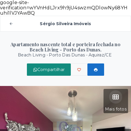
google-site-
verification=wYVnHdLJrx9h9jU4swzmQDlowNy68YH
uhi1lVJYAwBQ
Sérgio Silveira Imóveis
Apartamento nascente total e porteira fechada no
Beach Living - Porto das Dunas.
Beach Living -
Porto Das Dunas - Aquiraz/CE
Compartilhar
Mais fotos