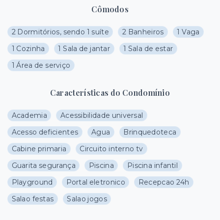
Cômodos
2 Dormitórios, sendo 1 suíte
2 Banheiros
1 Vaga
1 Cozinha
1 Sala de jantar
1 Sala de estar
1 Área de serviço
Características do Condomínio
Academia
Acessibilidade universal
Acesso deficientes
Agua
Brinquedoteca
Cabine primaria
Circuito interno tv
Guarita segurança
Piscina
Piscina infantil
Playground
Portal eletronico
Recepcao 24h
Salao festas
Salao jogos