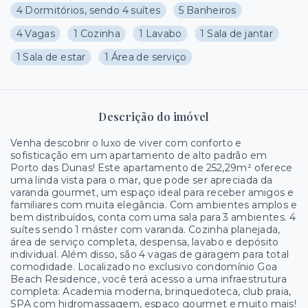
4 Dormitórios, sendo 4 suítes
5 Banheiros
4 Vagas
1 Cozinha
1 Lavabo
1 Sala de jantar
1 Sala de estar
1 Área de serviço
Descrição do imóvel
Venha descobrir o luxo de viver com conforto e
sofisticação em um apartamento de alto padrão em
Porto das Dunas! Este apartamento de 252,29m² oferece
uma linda vista para o mar, que pode ser apreciada da
varanda gourmet, um espaço ideal para receber amigos e
familiares com muita elegância. Com ambientes amplos e
bem distribuídos, conta com uma sala para 3 ambientes. 4
suítes sendo 1 máster com varanda. Cozinha planejada,
área de serviço completa, despensa, lavabo e depósito
individual. Além disso, são 4 vagas de garagem para total
comodidade. Localizado no exclusivo condomínio Goa
Beach Residence, você terá acesso a uma infraestrutura
completa: Academia moderna, brinquedoteca, club praia,
SPA com hidromassagem, espaço gourmet e muito mais!