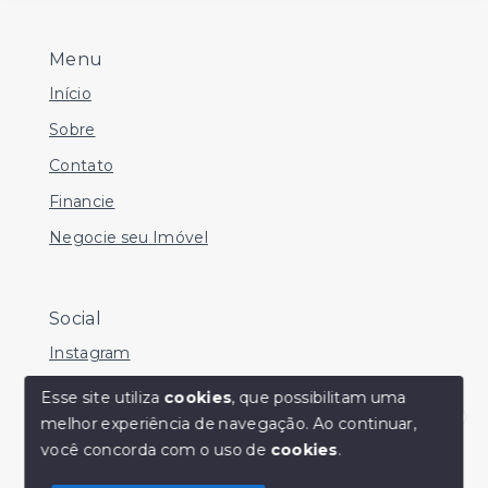
Menu
Início
Sobre
Contato
Financie
Negocie seu Imóvel
Social
Instagram
Facebook
Esse site utiliza
cookies
, que possibilitam uma
melhor experiência de navegação.
Ao continuar,
Youtube
Olá! Estamos disponíveis para te ajudar.
você concorda com o uso de
cookies
.