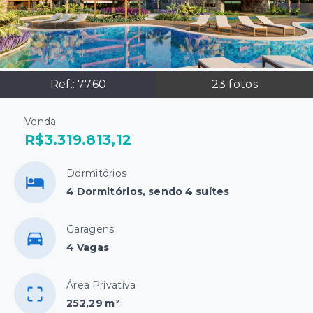
Ref.:
7760
23
fotos
Venda
R$3.319.813,12
Dormitórios
4 Dormitórios, sendo 4 suítes
Garagens
4 Vagas
Área Privativa
252,29 m²