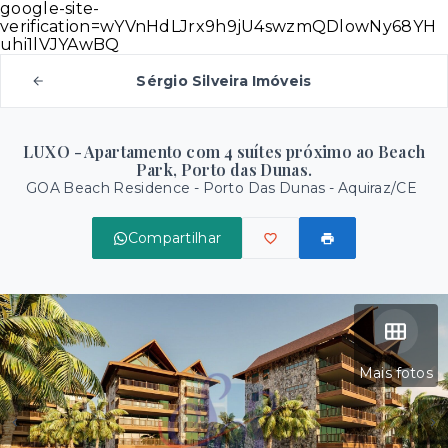
google-site-
verification=wYVnHdLJrx9h9jU4swzmQDlowNy68YH
uhi1lVJYAwBQ
Sérgio Silveira Imóveis
LUXO - Apartamento com 4 suítes próximo ao Beach
Park, Porto das Dunas.
GOA Beach Residence -
Porto Das Dunas - Aquiraz/CE
Compartilhar
Mais fotos