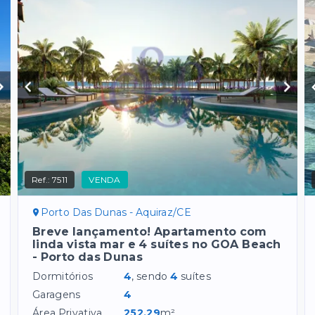
Ref.:
7511
VENDA
Porto Das Dunas - Aquiraz/CE
Breve lançamento! Apartamento com
linda vista mar e 4 suítes no GOA Beach
- Porto das Dunas
Dormitórios
4
, sendo
4
suítes
Garagens
4
Área Privativa
252,29
m²