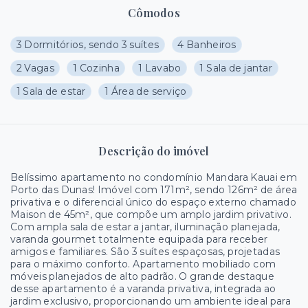
Cômodos
3 Dormitórios, sendo 3 suítes
4 Banheiros
2 Vagas
1 Cozinha
1 Lavabo
1 Sala de jantar
1 Sala de estar
1 Área de serviço
Descrição do imóvel
Belíssimo apartamento no condomínio Mandara Kauai em
Porto das Dunas! Imóvel com 171m², sendo 126m² de área
privativa e o diferencial único do espaço externo chamado
Maison de 45m², que compõe um amplo jardim privativo.
Com ampla sala de estar a jantar, iluminação planejada,
varanda gourmet totalmente equipada para receber
amigos e familiares. São 3 suítes espaçosas, projetadas
para o máximo conforto. Apartamento mobiliado com
móveis planejados de alto padrão. O grande destaque
desse apartamento é a varanda privativa, integrada ao
jardim exclusivo, proporcionando um ambiente ideal para