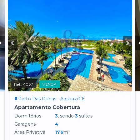
Ref.:
4037
VENDA
Porto Das Dunas - Aquiraz/CE
Apartamento Cobertura
Dormitórios
3
, sendo
3
suítes
Garagens
4
Área Privativa
176
m²