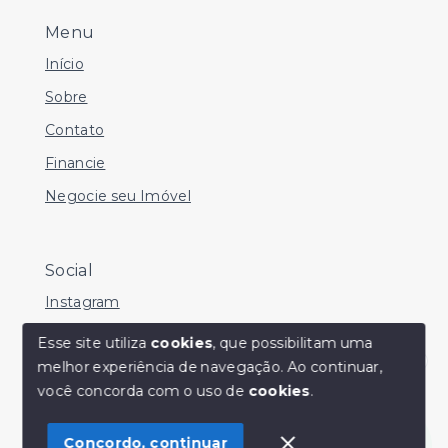
Menu
Início
Sobre
Contato
Financie
Negocie seu Imóvel
Social
Instagram
Facebook
Esse site utiliza
cookies
, que possibilitam uma
melhor experiência de navegação.
Ao continuar,
Youtube
Olá! Estamos disponíveis para te ajudar.
você concorda com o uso de
cookies
.
Concordo, continuar