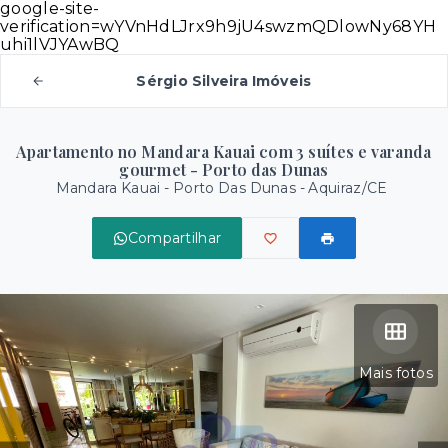
google-site-
verification=wYVnHdLJrx9h9jU4swzmQDlowNy68YH
uhi1lVJYAwBQ
Sérgio Silveira Imóveis
Apartamento no Mandara Kauai com 3 suítes e varanda
gourmet - Porto das Dunas
Mandara Kauai -
Porto Das Dunas - Aquiraz/CE
Compartilhar
Mais fotos