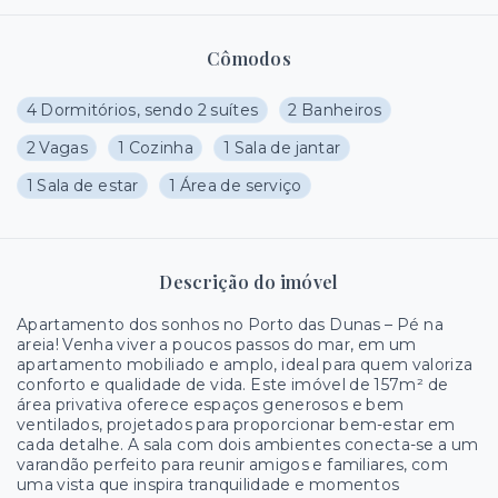
Cômodos
4 Dormitórios, sendo 2 suítes
2 Banheiros
2 Vagas
1 Cozinha
1 Sala de jantar
1 Sala de estar
1 Área de serviço
Descrição do imóvel
Apartamento dos sonhos no Porto das Dunas – Pé na
areia! Venha viver a poucos passos do mar, em um
apartamento mobiliado e amplo, ideal para quem valoriza
conforto e qualidade de vida. Este imóvel de 157m² de
área privativa oferece espaços generosos e bem
ventilados, projetados para proporcionar bem-estar em
cada detalhe. A sala com dois ambientes conecta-se a um
varandão perfeito para reunir amigos e familiares, com
uma vista que inspira tranquilidade e momentos