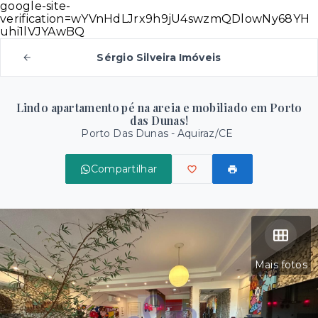
google-site-
verification=wYVnHdLJrx9h9jU4swzmQDlowNy68YH
uhi1lVJYAwBQ
Sérgio Silveira Imóveis
Lindo apartamento pé na areia e mobiliado em Porto
das Dunas!
Porto Das Dunas - Aquiraz/CE
Compartilhar
Mais fotos