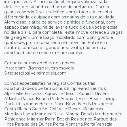
inesquecíveis. A iluminação planejada valoriza cada
detalhe, destacando o charme do ambiente. Com 4
quartos, sendo 2 suítes. Móveis projetados. A cozinha
diferenciada, equipada com armários de alta qualidade.
Além disso, a área de serviço é prática e funcional, com
espaço para máquina de lavar e tudo o que você precisa
no dia a dia. E para completar, este imóvel oferece 2 vagas
de garagem. Um espaço mobiliado com bom gosto e
qualidade, pronto para ser o seu novo lar! Entre em
contato conosco e agende uma visita, não perca a
oportunidade de morar em um paraíso!
Conheça outras opções de imóveis
Instagram: @sergiosilveiraimoveis
Site: sergiosilveiraimoveis.com
Somos especialistas na região! Confira outras
oportunidades que temos nos Empreendimentos:
Alphaville Fortaleza Aquaville Resort Aquiraz Riviera
Atlantic Palace Beach Park Acqua Resort Beach Living
Portal das dunas Beach Place Beverly Hills Residence
Costa Blanca Gran Sol Golf Ville Resort Residence
Mandara Lanai Mandara Kauai Marino Beach Mediterranée
Residence Miramar Palm Beach Residence Parque das
Ilhas Paraiso das Dunas Porta Romana Porta Venezia