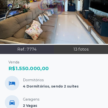
Ref.:
7774
13
fotos
Venda
R$1.550.000,00
Dormitórios
4 Dormitórios, sendo 2 suítes
Garagens
2 Vagas