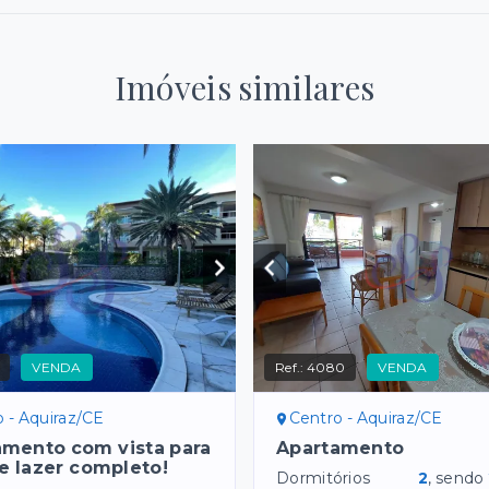
Imóveis similares
VENDA
Ref.:
4080
VENDA
 - Aquiraz/CE
Centro - Aquiraz/CE
amento com vista para
Apartamento
e lazer completo!
Dormitórios
2
, sendo