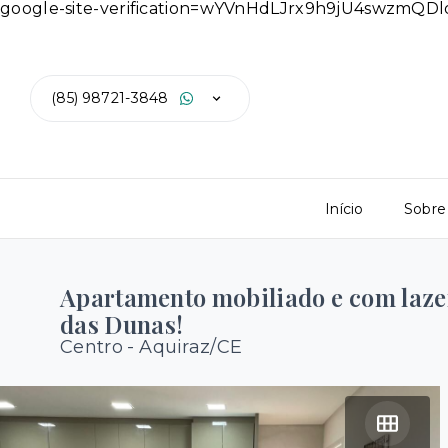
google-site-verification=wYVnHdLJrx9h9jU4swzmQ
(85) 98721-3848
Início
Sobre
Apartamento mobiliado e com laze
das Dunas!
Centro - Aquiraz/CE