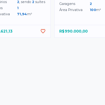
rios
2
, sendo
2
suítes
Garagens
2
ns
1
Área Privativa
100
m²
vativa
71,94
m²
621,13
R$990.000,00