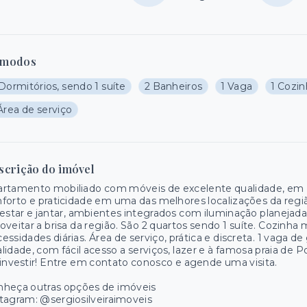
modos
Dormitórios, sendo 1 suíte
2 Banheiros
1 Vaga
1 Cozi
Área de serviço
scrição do imóvel
artamento mobiliado com móveis de excelente qualidade, em 
forto e praticidade em uma das melhores localizações da reg
estar e jantar, ambientes integrados com iluminação planejada. 
oveitar a brisa da região. São 2 quartos sendo 1 suíte. Cozinha
essidades diárias. Área de serviço, prática e discreta. 1 vaga 
lidade, com fácil acesso a serviços, lazer e à famosa praia de
investir! Entre em contato conosco e agende uma visita.
nheça outras opções de imóveis
tagram: @sergiosilveiraimoveis