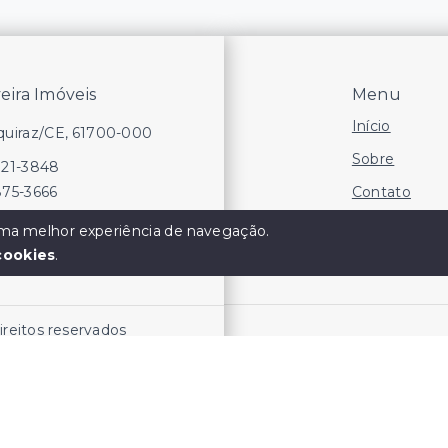
veira Imóveis
Menu
Início
Aquiraz/CE, 61700-000
Sobre
721-3848
Contato
875-3666
Financie
 uma melhor experiência de navegação.
cookies
.
Negocie seu
direitos reservados