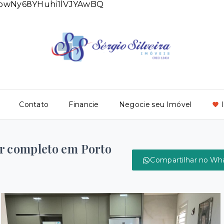
DlowNy68YHuhi1lVJYAwBQ
Contato
Financie
Negocie seu Imóvel
r completo em Porto
Compartilhar no Wh