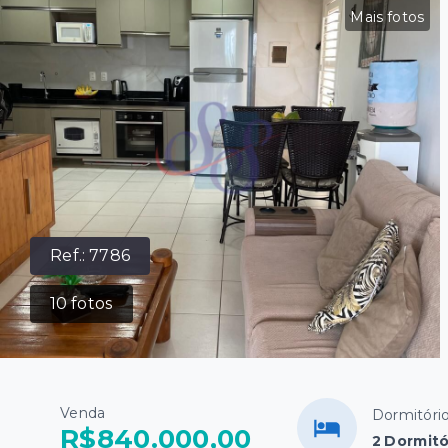
Mais fotos
Ref.:
7786
10
fotos
Venda
Dormitóri
R$840.000,00
2 Dormitó