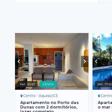
Ref.:
6067
VENDA
Ref.:
7952
Centro - Aquiraz/CE
Centro
Apartamento no Porto das
Apart
Dunas com 2 dormitórios,
o mar 
lazer completo.