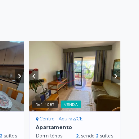
Ref.:
4087
VENDA
Centro - Aquiraz/CE
Apartamento
2
suítes
Dormitórios
2
, sendo
2
suítes