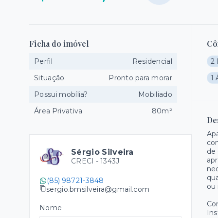
Ficha do imóvel
Cô
Perfil
Residencial
2 
Situação
Pronto para morar
1 
Possui mobília?
Mobiliado
Área Privativa
80m²
De
Ap
con
de 
Sérgio Silveira
apr
CRECI -
1343J
nec
qua
(85) 98721-3848
ou 
sergio.bmsilveira@gmail.com
Co
Nome
Ins