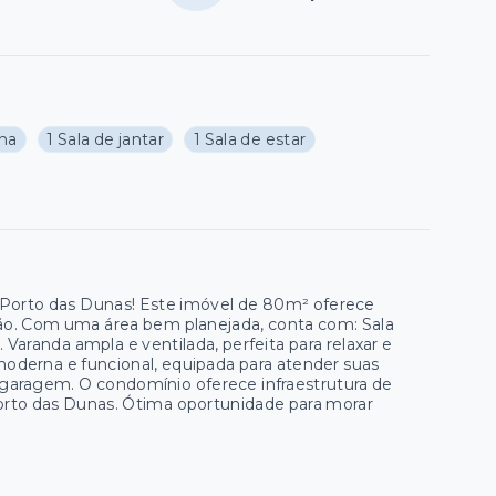
nha
1 Sala de jantar
1 Sala de estar
Porto das Dunas! Este imóvel de 80m² oferece
ião. Com uma área bem planejada, conta com: Sala
Varanda ampla e ventilada, perfeita para relaxar e
 moderna e funcional, equipada para atender suas
de garagem. O condomínio oferece infraestrutura de
 Porto das Dunas. Ótima oportunidade para morar