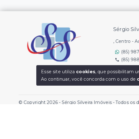
Sérgio Sil
, Centro - 
(85) 98
(85) 98
Ver e-mail
Esse site utiliza
cookies
, que possibilitam
Ao continuar, você concorda com o uso de
© Copyright 2026 - Sérgio Silveira Imóveis - Todos os 