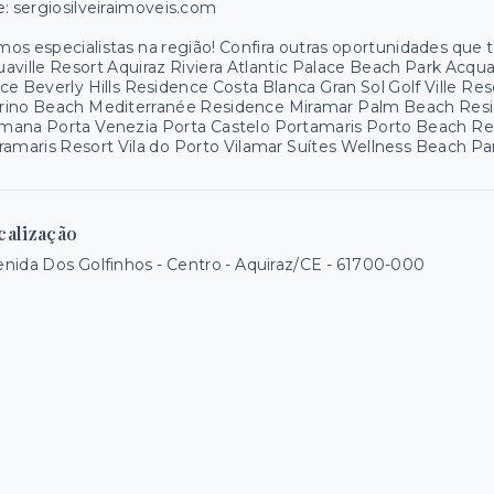
e: sergiosilveiraimoveis.com
os especialistas na região! Confira outras oportunidades que
aville Resort Aquiraz Riviera Atlantic Palace Beach Park Acq
ce Beverly Hills Residence Costa Blanca Gran Sol Golf Ville R
rino Beach Mediterranée Residence Miramar Palm Beach Resid
mana Porta Venezia Porta Castelo Portamaris Porto Beach R
ramaris Resort Vila do Porto Vilamar Suítes Wellness Beach 
calização
nida Dos Golfinhos - Centro - Aquiraz/CE
- 61700-000