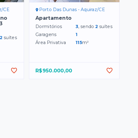
az/CE
Porto Das Dunas - Aquiraz/CE
 no
Apartamento
3
Dormitórios
3
, sendo
2
suítes
Garagens
1
2
suítes
Área Privativa
115
m²
R$950.000,00