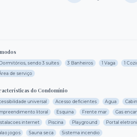
modos
Dormitórios, sendo 3 suítes
3 Banheiros
1 Vaga
1 Coz
Área de serviço
racterísticas do Condomínio
essibilidade universal
Acesso deficientes
Agua
Cabin
mpreendimento litoral
Esquina
Frente mar
Gas enca
stalacoes internet
Piscina
Playground
Portal eletron
alao jogos
Sauna seca
Sistema incendio