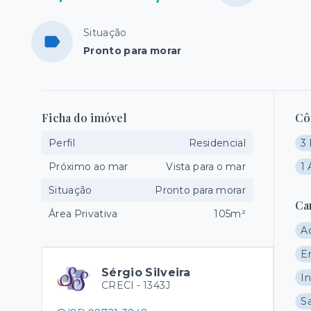
Situação
Pronto para morar
Ficha do imóvel
Cô
Perfil
Residencial
3 
Próximo ao mar
Vista para o mar
1 
Situação
Pronto para morar
Ca
Área Privativa
105m²
Ac
E
Sérgio Silveira
In
CRECI -
1343J
S