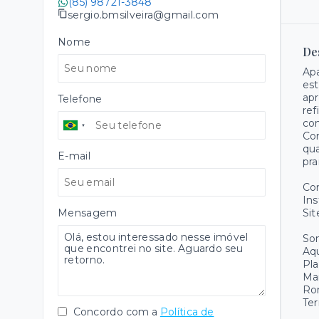
(85) 98721-3848
sergio.bmsilveira@gmail.com
Nome
De
Apa
est
apr
Telefone
ref
com
Con
qua
E-mail
pra
Co
Ins
Mensagem
Sit
Som
Aqu
Pla
Ma
Ro
Ter
Concordo com a
Política de