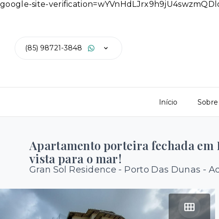
google-site-verification=wYVnHdLJrx9h9jU4swzmQ
(85) 98721-3848
Início
Sobre
Apartamento porteira fechada em 
vista para o mar!
Gran Sol Residence -
Porto Das Dunas - A