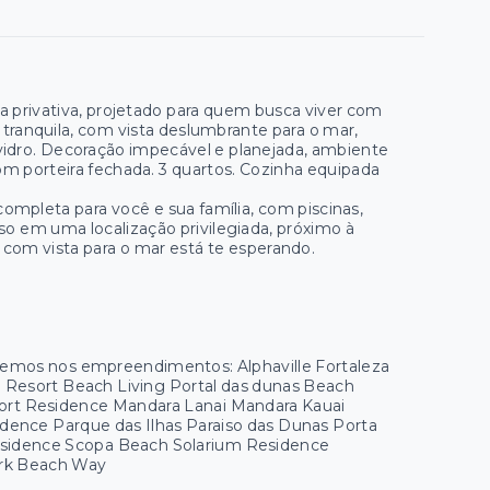
 privativa, projetado para quem busca viver com
 tranquila, com vista deslumbrante para o mar,
 vidro. Decoração impecável e planejada, ambiente
om porteira fechada. 3 quartos. Cozinha equipada
ompleta para você e sua família, com piscinas,
sso em uma localização privilegiada, próximo à
 com vista para o mar está te esperando.
 temos nos empreendimentos: Alphaville Fortaleza
ua Resort Beach Living Portal das dunas Beach
esort Residence Mandara Lanai Mandara Kauai
ence Parque das Ilhas Paraiso das Dunas Porta
esidence Scopa Beach Solarium Residence
Park Beach Way