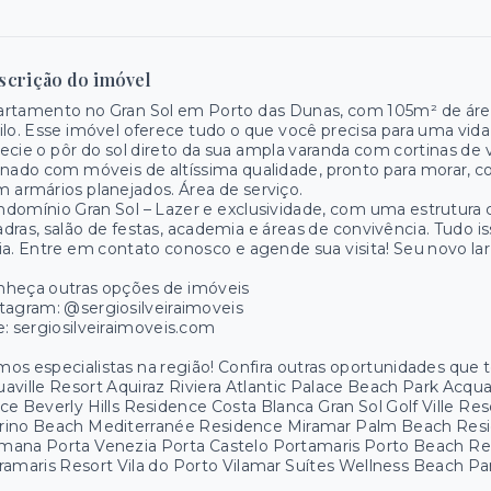
scrição do imóvel
rtamento no Gran Sol em Porto das Dunas, com 105m² de área
ilo. Esse imóvel oferece tudo o que você precisa para uma vida
ecie o pôr do sol direto da sua ampla varanda com cortinas de
inado com móveis de altíssima qualidade, pronto para morar, c
 armários planejados. Área de serviço.
domínio Gran Sol – Lazer e exclusividade, com uma estrutura c
dras, salão de festas, academia e áreas de convivência. Tudo i
ia. Entre em contato conosco e agende sua visita! Seu novo lar
nheça outras opções de imóveis
tagram: @sergiosilveiraimoveis
e: sergiosilveiraimoveis.com
os especialistas na região! Confira outras oportunidades que
aville Resort Aquiraz Riviera Atlantic Palace Beach Park Acq
ce Beverly Hills Residence Costa Blanca Gran Sol Golf Ville R
rino Beach Mediterranée Residence Miramar Palm Beach Resid
mana Porta Venezia Porta Castelo Portamaris Porto Beach R
ramaris Resort Vila do Porto Vilamar Suítes Wellness Beach 