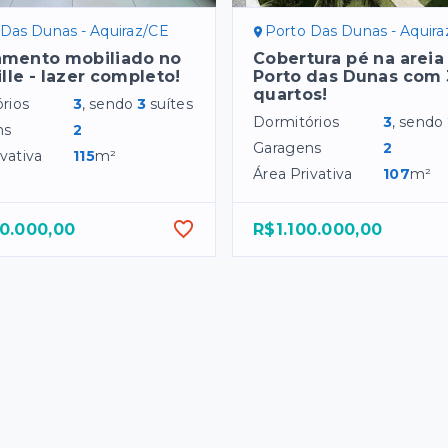
 Das Dunas - Aquiraz/CE
Porto Das Dunas - Aquir
amento mobiliado no
Cobertura pé na areia
ille - lazer completo!
Porto das Dunas com 
quartos!
rios
3
, sendo
3
suítes
Dormitórios
3
, sendo
ns
2
Garagens
2
vativa
115
m²
Área Privativa
107
m²
0.000,00
R$1.100.000,00