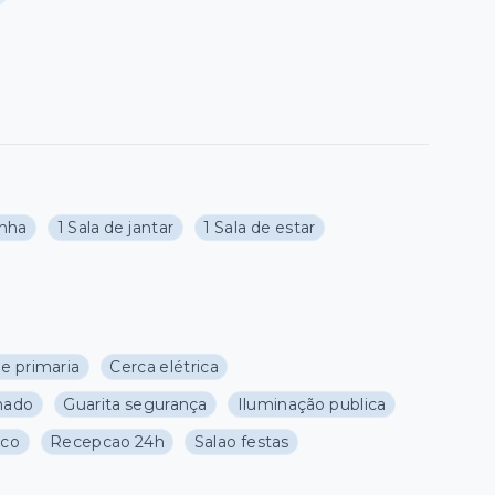
inha
1 Sala de jantar
1 Sala de estar
e primaria
Cerca elétrica
nado
Guarita segurança
Iluminação publica
ico
Recepcao 24h
Salao festas