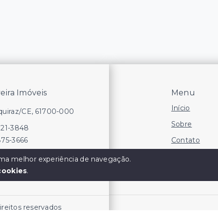
veira Imóveis
Menu
Início
Aquiraz/CE, 61700-000
Sobre
721-3848
Contato
875-3666
Financie
 uma melhor experiência de navegação.
cookies
.
Negocie seu
direitos reservados