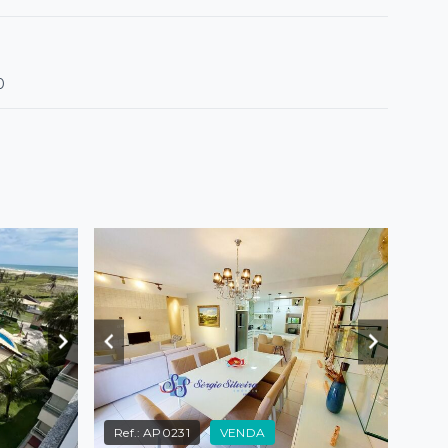
0
Ref.:
AP0231
VENDA