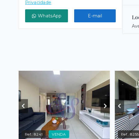
Privacidade
WhatsApp
E-mail
Lo
Ave
Ref.:
8241
VENDA
Ref.:
8255