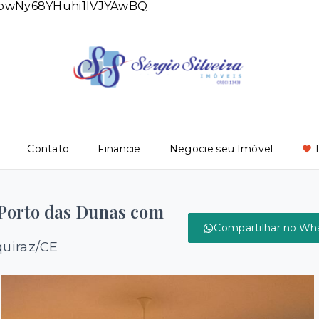
DlowNy68YHuhi1lVJYAwBQ
Contato
Financie
Negocie seu Imóvel
Porto das Dunas com
Compartilhar no Wh
quiraz/CE