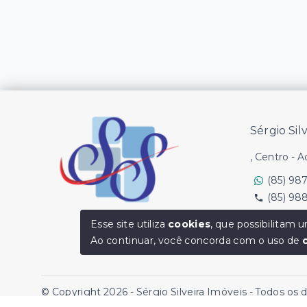
Sérgio Sil
, Centro - 
(85) 98
(85) 98
Ver e-mail
Esse site utiliza
cookies
, que possibilitam
Ao continuar, você concorda com o uso de
© Copyright 2026 - Sérgio Silveira Imóveis - Todos os 