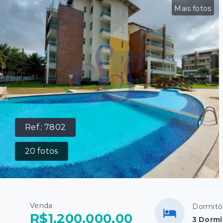
Mais fotos
Ref.:
7802
20
fotos
Venda
Dormitó
R$1.200.000,00
3 Dormi