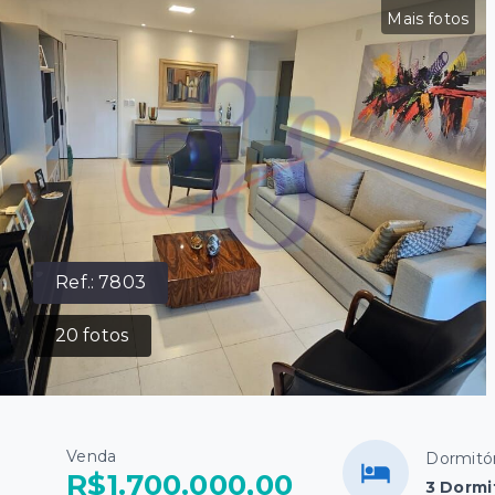
Mais fotos
Ref.:
7803
20
fotos
Venda
Dormitór
R$1.700.000,00
3 Dormi