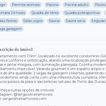
ago
Permite animais
Piscina
Piscina adulto
Piscina
rtaria 24 horas
Quadra de tênis
Quadra poliesportiva
lao festas
Salao jogos
Sauna
Sauna seca
Seguran
aga garagem
scrição do imóvel
rtamento com 115m², localizado no excelente condomínio Golf
rece conforto e sofisticação, aliando uma localização privileg
ar e jantar integras, com iluminação planejada. Cozinha moder
bamento impecável. Varanda gourmet é um espalho amplo e fu
os de alta qualidade. 2 vagas de garagem cobertas, garantind
ondomínio ainda conta com uma infraestrutura completa, ofere
cos passos da praia e das belezas naturais de Porto das Dunas
nheça outras opções de imóveis
tagram: @sergiosilveiraimoveis
e: sergiosilveiraimoveis.com