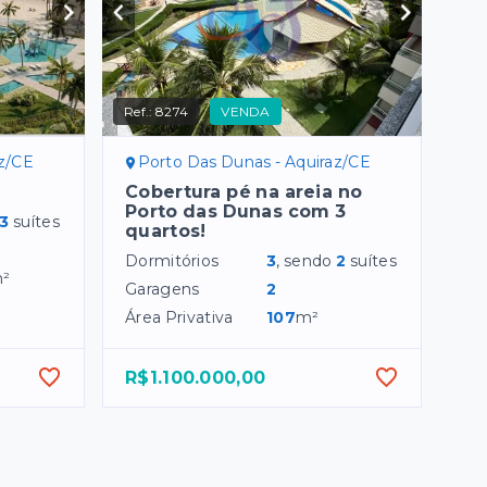
Ref.:
8274
VENDA
az/CE
Porto Das Dunas - Aquiraz/CE
Cobertura pé na areia no
Porto das Dunas com 3
3
suítes
quartos!
Dormitórios
3
, sendo
2
suítes
²
Garagens
2
Área Privativa
107
m²
R$1.100.000,00