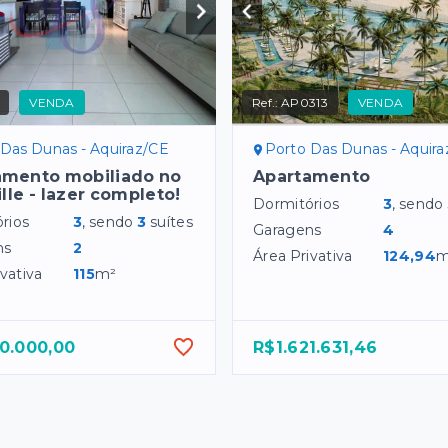
VENDA
Ref.:
AP0313
VENDA
 Das Dunas - Aquiraz/CE
Porto Das Dunas - Aquir
amento mobiliado no
Apartamento
ille - lazer completo!
Dormitórios
3
, sendo
rios
3
, sendo
3
suítes
Garagens
4
ns
2
Área Privativa
124,94
m
vativa
115
m²
0.000,00
R$1.621.631,46