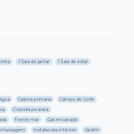
zinha
1 Sala de jantar
1 Sala de estar
Agua
Cabine primaria
Campo de Golfe
ira
Costeira pe areia
tada
Frente mar
Gas encanado
romassagem
Instalacoes internet
Jardim