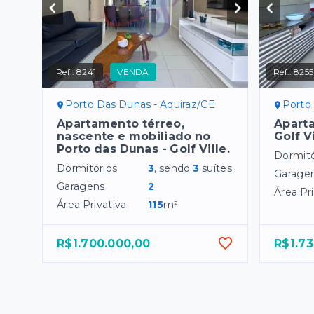
Ref.:
8241
VENDA
Ref.:
8255
Porto Das Dunas - Aquiraz/CE
Porto
Apartamento térreo,
Apart
nascente e mobiliado no
Golf V
Porto das Dunas - Golf Ville.
Dormitó
Dormitórios
3
, sendo
3
suítes
Garage
Garagens
2
Área Pri
Área Privativa
115
m²
R$1.700.000,00
R$1.73