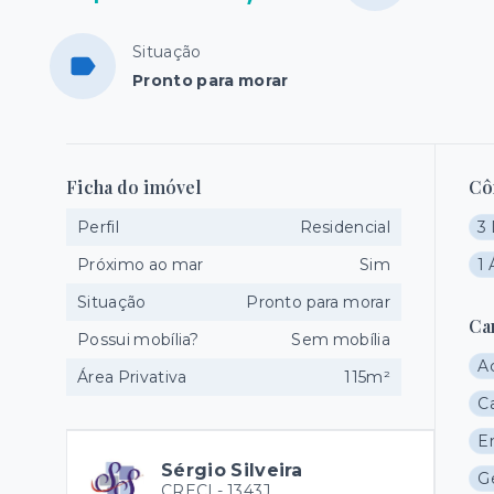
Situação
Pronto para morar
Ficha do imóvel
Cô
Perfil
Residencial
3 
Próximo ao mar
Sim
1 
Situação
Pronto para morar
Ca
Possui mobília?
Sem mobília
A
Área Privativa
115m²
C
E
Sérgio Silveira
G
CRECI -
1343J