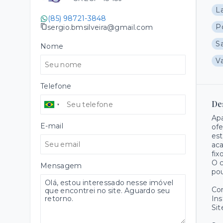
L
(85) 98721-3848
Po
sergio.bmsilveira@gmail.com
Sa
Nome
V
Telefone
De
Apa
E-mail
ofe
est
aca
fix
O c
Mensagem
pou
Co
Ins
Sit