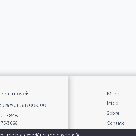
veira Imóveis
Menu
Início
Aquiraz/CE, 61700-000
Sobre
721-3848
Contato
875-3666
Financie
 uma melhor experiência de navegação.