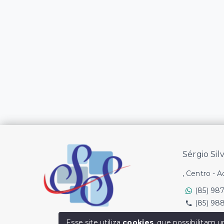
Sérgio Sil
, Centro - 
(85) 98
(85) 98
Ver e-mail
Esse site utiliza
cookies
, que possibilitam