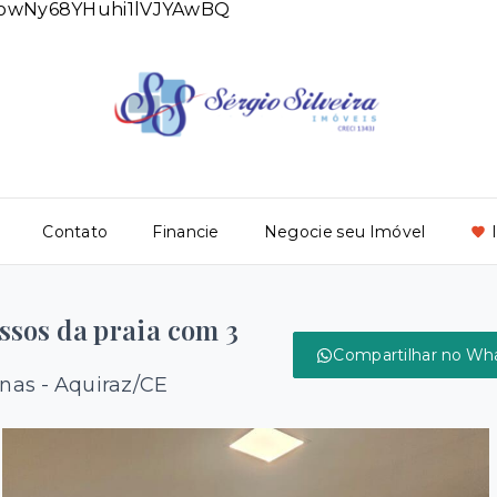
DlowNy68YHuhi1lVJYAwBQ
Contato
Financie
Negocie seu Imóvel
ssos da praia com 3
Compartilhar no Wh
nas - Aquiraz/CE