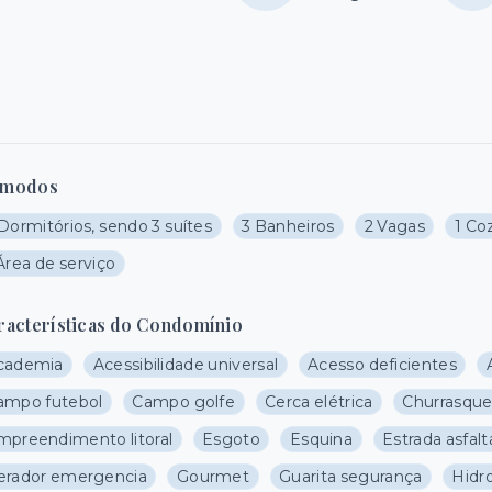
modos
Dormitórios, sendo 3 suítes
3 Banheiros
2 Vagas
1 Co
Área de serviço
racterísticas do Condomínio
cademia
Acessibilidade universal
Acesso deficientes
ampo futebol
Campo golfe
Cerca elétrica
Churrasque
mpreendimento litoral
Esgoto
Esquina
Estrada asfal
erador emergencia
Gourmet
Guarita segurança
Hid