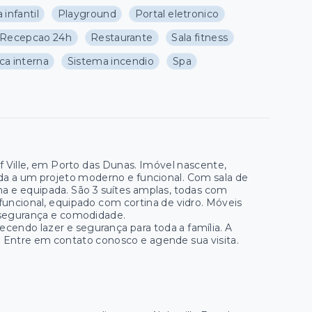
 infantil
Playground
Portal eletronico
Recepcao 24h
Restaurante
Sala fitness
ca interna
Sistema incendio
Spa
 Ville, em Porto das Dunas. Imóvel nascente,
iada a um projeto moderno e funcional. Com sala de
na e equipada. São 3 suítes amplas, todas com
ncional, equipado com cortina de vidro. Móveis
o segurança e comodidade.
cendo lazer e segurança para toda a família. A
. Entre em contato conosco e agende sua visita.