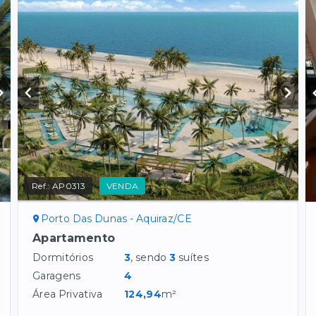
Ref.:
AP0313
VENDA
Porto Das Dunas - Aquiraz/CE
Apartamento
Dormitórios
3
, sendo
3
suítes
Garagens
4
Área Privativa
124,94
m²