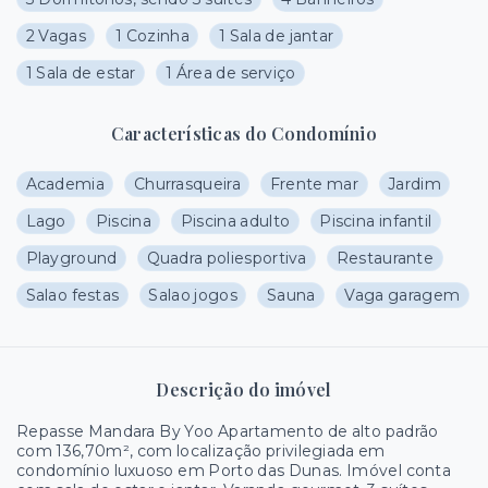
2 Vagas
1 Cozinha
1 Sala de jantar
1 Sala de estar
1 Área de serviço
Características do Condomínio
Academia
Churrasqueira
Frente mar
Jardim
Lago
Piscina
Piscina adulto
Piscina infantil
Playground
Quadra poliesportiva
Restaurante
Salao festas
Salao jogos
Sauna
Vaga garagem
Descrição do imóvel
Repasse Mandara By Yoo Apartamento de alto padrão
com 136,70m², com localização privilegiada em
condomínio luxuoso em Porto das Dunas. Imóvel conta