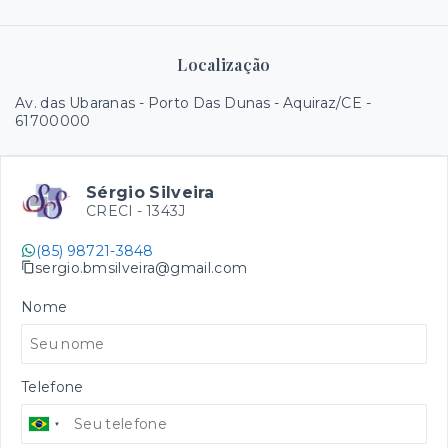
Localização
Av. das Ubaranas - Porto Das Dunas - Aquiraz/CE
-
61700000
Sérgio Silveira
CRECI -
1343J
(85) 98721-3848
sergio.bmsilveira@gmail.com
Nome
Telefone