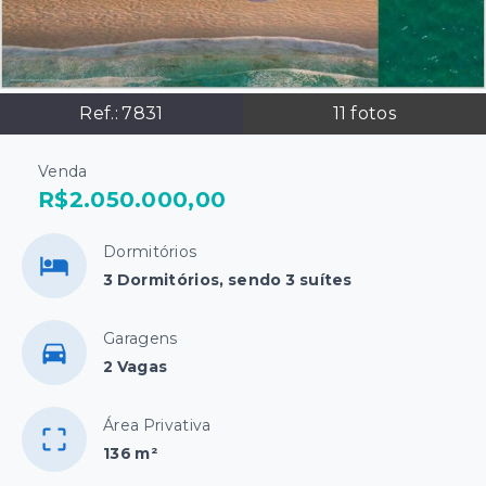
Ref.:
7831
11
fotos
Venda
R$2.050.000,00
Dormitórios
3 Dormitórios, sendo 3 suítes
Garagens
2 Vagas
Área Privativa
136 m²