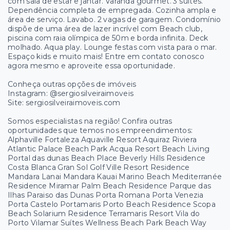
com sala de estar e jantar. Varanda gourmet. 3 suítes.
Dependência completa de empregada. Cozinha ampla e
área de serviço. Lavabo. 2 vagas de garagem. Condomínio
dispõe de uma área de lazer incrível com Beach club,
piscina com raia olímpica de 50m e borda infinita. Deck
molhado. Aqua play. Lounge festas com vista para o mar.
Espaço kids e muito mais! Entre em contato conosco
agora mesmo e aproveite essa oportunidade.
Conheça outras opções de imóveis
Instagram: @sergiosilveiraimoveis
Site: sergiosilveiraimoveis.com
Somos especialistas na região! Confira outras
oportunidades que temos nos empreendimentos:
Alphaville Fortaleza Aquaville Resort Aquiraz Riviera
Atlantic Palace Beach Park Acqua Resort Beach Living
Portal das dunas Beach Place Beverly Hills Residence
Costa Blanca Gran Sol Golf Ville Resort Residence
Mandara Lanai Mandara Kauai Marino Beach Mediterranée
Residence Miramar Palm Beach Residence Parque das
Ilhas Paraiso das Dunas Porta Romana Porta Venezia
Porta Castelo Portamaris Porto Beach Residence Scopa
Beach Solarium Residence Terramaris Resort Vila do
Porto Vilamar Suítes Wellness Beach Park Beach Way