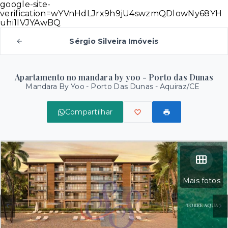
google-site-
verification=wYVnHdLJrx9h9jU4swzmQDlowNy68YH
uhi1lVJYAwBQ
Sérgio Silveira Imóveis
Apartamento no mandara by yoo - Porto das Dunas
Mandara By Yoo -
Porto Das Dunas - Aquiraz/CE
Compartilhar
Mais fotos