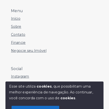
Menu
Início
Sobre
Contato
Financie
Negocie seu Imóvel
Social
Instagram
Facebook
Esse site utiliza
cookies
, que possibilitam uma
melhor experiência de navegação.
Ao continuar,
Youtube
Olá! Estamos disponíveis para te ajudar.
você concorda com o uso de
cookies
.