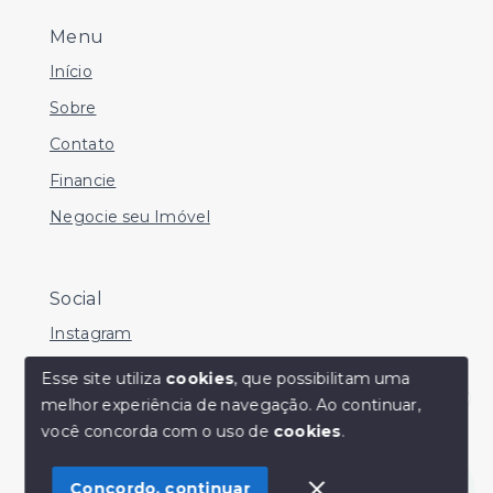
Menu
Início
Sobre
Contato
Financie
Negocie seu Imóvel
Social
Instagram
Facebook
Esse site utiliza
cookies
, que possibilitam uma
melhor experiência de navegação.
Ao continuar,
Youtube
Olá! Estamos disponíveis para te ajudar.
você concorda com o uso de
cookies
.
Concordo, continuar