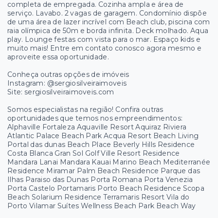
completa de empregada. Cozinha ampla e área de
serviço. Lavabo. 2 vagas de garagem. Condomínio dispõe
de uma área de lazer incrível com Beach club, piscina com
raia olímpica de 50m e borda infinita. Deck molhado. Aqua
play. Lounge festas com vista para o mar. Espaço kids e
muito mais! Entre em contato conosco agora mesmo e
aproveite essa oportunidade.
Conheça outras opções de imóveis
Instagram: @sergiosilveiraimoveis
Site: sergiosilveiraimoveis.com
Somos especialistas na região! Confira outras
oportunidades que temos nos empreendimentos:
Alphaville Fortaleza Aquaville Resort Aquiraz Riviera
Atlantic Palace Beach Park Acqua Resort Beach Living
Portal das dunas Beach Place Beverly Hills Residence
Costa Blanca Gran Sol Golf Ville Resort Residence
Mandara Lanai Mandara Kauai Marino Beach Mediterranée
Residence Miramar Palm Beach Residence Parque das
Ilhas Paraiso das Dunas Porta Romana Porta Venezia
Porta Castelo Portamaris Porto Beach Residence Scopa
Beach Solarium Residence Terramaris Resort Vila do
Porto Vilamar Suítes Wellness Beach Park Beach Way