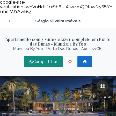
google-site-
verification=wYVnHdLJrx9h9jU4swzmQDlowNy68YH
uhi1lVJYAwBQ
Sérgio Silveira Imóveis
Apartamento com 3 suítes e lazer completo em Porto
das Dunas - Mandara By Yoo
Mandara By Yoo -
Porto Das Dunas - Aquiraz/CE
Compartilhar
Mais fotos