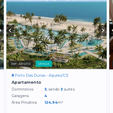
Ref.:
AP0313
VENDA
Porto Das Dunas - Aquiraz/CE
Apartamento
Dormitórios
3
, sendo
3
suítes
Garagens
4
Área Privativa
124,94
m²