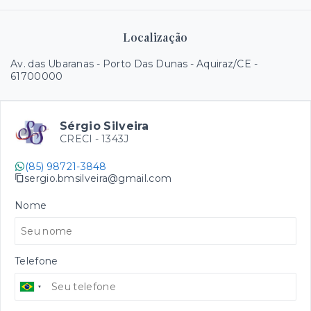
Localização
Av. das Ubaranas - Porto Das Dunas - Aquiraz/CE
-
61700000
Sérgio Silveira
CRECI -
1343J
(85) 98721-3848
sergio.bmsilveira@gmail.com
Nome
Telefone