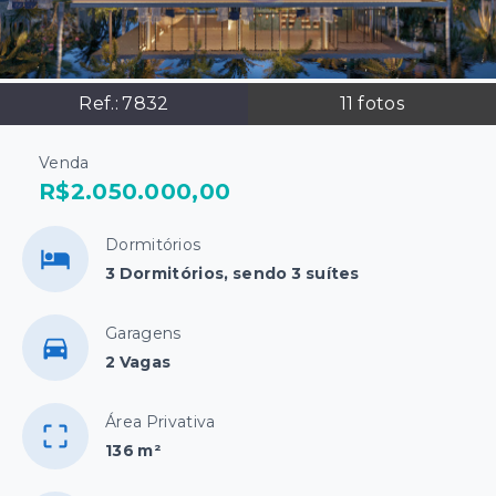
Ref.:
7832
11
fotos
Venda
R$2.050.000,00
Dormitórios
3 Dormitórios, sendo 3 suítes
Garagens
2 Vagas
Área Privativa
136 m²