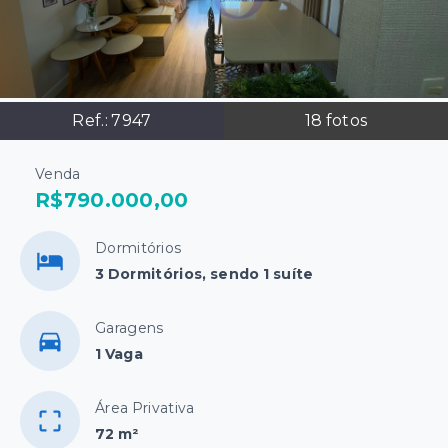
Ref.:
7947
18
fotos
Venda
R$790.000,00
Dormitórios
3 Dormitórios, sendo 1 suíte
Garagens
1 Vaga
Área Privativa
72 m²