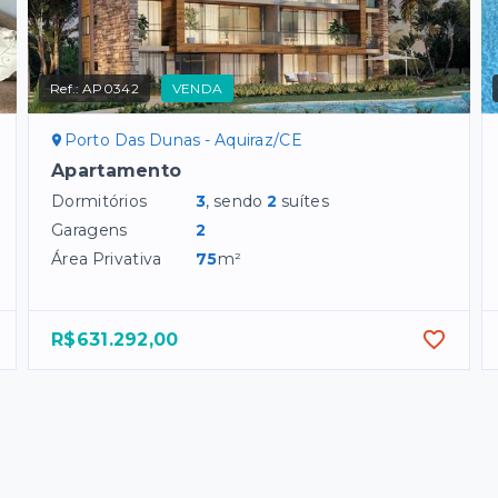
Ref.:
AP0342
VENDA
Porto Das Dunas - Aquiraz/CE
Apartamento
Dormitórios
3
, sendo
2
suítes
Garagens
2
Área Privativa
75
m²
R$631.292,00