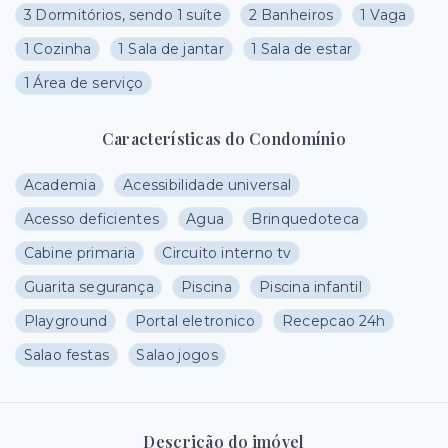
3 Dormitórios, sendo 1 suíte
2 Banheiros
1 Vaga
1 Cozinha
1 Sala de jantar
1 Sala de estar
1 Área de serviço
Características do Condomínio
Academia
Acessibilidade universal
Acesso deficientes
Agua
Brinquedoteca
Cabine primaria
Circuito interno tv
Guarita segurança
Piscina
Piscina infantil
Playground
Portal eletronico
Recepcao 24h
Salao festas
Salao jogos
Descrição do imóvel