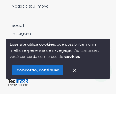
Negocie seu Imóvel
Social
Instagram
Facebook
Esse site utiliza
cookies
, que possibilitam uma
melhor experiência de navegação.
Ao continuar,
Youtube
Olá! Estamos disponíveis para te ajudar.
você concorda com o uso de
cookies
.
Concordo, continuar
© Copyright 2026 - Sérgio Silveira Imóveis - Todos os
direitos reservados
SITE PARA IMOBILIARIA
Início
Histórico
Favoritos