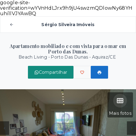
google-site-
verification=wYVnHdLJrx9h9jU4swzmQDlowNy68YH
uhi1lVJYAwBQ
Sérgio Silveira Imóveis
Apartamento mobiliado e com vista para o mar em
Porto das Dunas.
Beach Living -
Porto Das Dunas - Aquiraz/CE
Compartilhar
Mais fotos