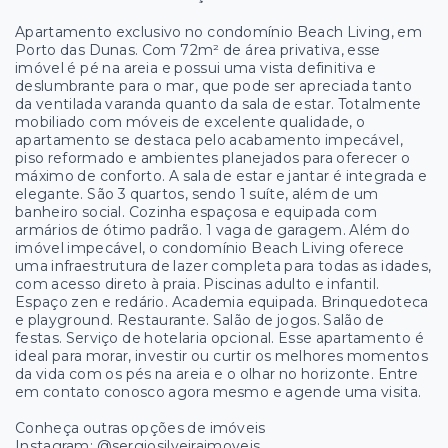
Apartamento exclusivo no condomínio Beach Living, em
Porto das Dunas. Com 72m² de área privativa, esse
imóvel é pé na areia e possui uma vista definitiva e
deslumbrante para o mar, que pode ser apreciada tanto
da ventilada varanda quanto da sala de estar. Totalmente
mobiliado com móveis de excelente qualidade, o
apartamento se destaca pelo acabamento impecável,
piso reformado e ambientes planejados para oferecer o
máximo de conforto. A sala de estar e jantar é integrada e
elegante. São 3 quartos, sendo 1 suíte, além de um
banheiro social. Cozinha espaçosa e equipada com
armários de ótimo padrão. 1 vaga de garagem. Além do
imóvel impecável, o condomínio Beach Living oferece
uma infraestrutura de lazer completa para todas as idades,
com acesso direto à praia. Piscinas adulto e infantil.
Espaço zen e redário. Academia equipada. Brinquedoteca
e playground. Restaurante. Salão de jogos. Salão de
festas. Serviço de hotelaria opcional. Esse apartamento é
ideal para morar, investir ou curtir os melhores momentos
da vida com os pés na areia e o olhar no horizonte. Entre
em contato conosco agora mesmo e agende uma visita.
Conheça outras opções de imóveis
Instagram: @sergiosilveiraimoveis