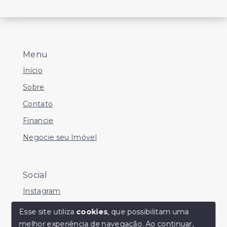
Menu
Início
Sobre
Contato
Financie
Negocie seu Imóvel
Social
Instagram
Facebook
Esse site utiliza
cookies
, que possibilitam uma
melhor experiência de navegação.
Ao continuar,
Youtube