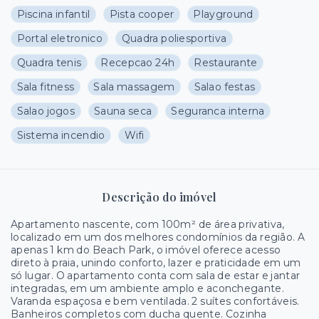
Piscina infantil
Pista cooper
Playground
Portal eletronico
Quadra poliesportiva
Quadra tenis
Recepcao 24h
Restaurante
Sala fitness
Sala massagem
Salao festas
Salao jogos
Sauna seca
Seguranca interna
Sistema incendio
Wifi
Descrição do imóvel
Apartamento nascente, com 100m² de área privativa,
localizado em um dos melhores condomínios da região. A
apenas 1 km do Beach Park, o imóvel oferece acesso
direto à praia, unindo conforto, lazer e praticidade em um
só lugar. O apartamento conta com sala de estar e jantar
integradas, em um ambiente amplo e aconchegante.
Varanda espaçosa e bem ventilada. 2 suítes confortáveis.
Banheiros completos com ducha quente. Cozinha