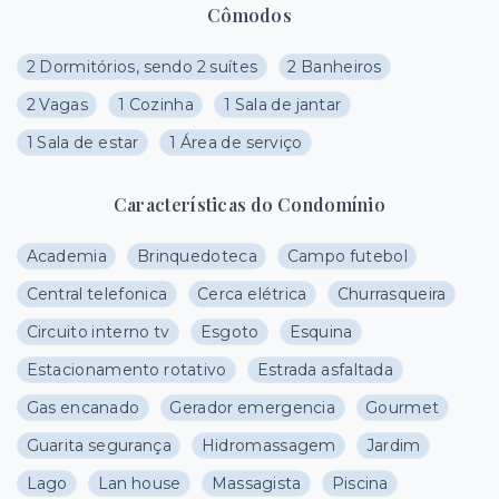
Cômodos
2 Dormitórios, sendo 2 suítes
2 Banheiros
2 Vagas
1 Cozinha
1 Sala de jantar
1 Sala de estar
1 Área de serviço
Características do Condomínio
Academia
Brinquedoteca
Campo futebol
Central telefonica
Cerca elétrica
Churrasqueira
Circuito interno tv
Esgoto
Esquina
Estacionamento rotativo
Estrada asfaltada
Gas encanado
Gerador emergencia
Gourmet
Guarita segurança
Hidromassagem
Jardim
Lago
Lan house
Massagista
Piscina