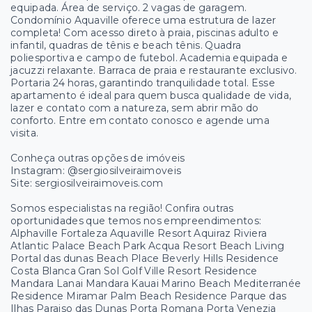
equipada. Área de serviço. 2 vagas de garagem.
Condomínio Aquaville oferece uma estrutura de lazer
completa! Com acesso direto à praia, piscinas adulto e
infantil, quadras de tênis e beach tênis. Quadra
poliesportiva e campo de futebol. Academia equipada e
jacuzzi relaxante. Barraca de praia e restaurante exclusivo.
Portaria 24 horas, garantindo tranquilidade total. Esse
apartamento é ideal para quem busca qualidade de vida,
lazer e contato com a natureza, sem abrir mão do
conforto. Entre em contato conosco e agende uma
visita.
Conheça outras opções de imóveis
Instagram: @sergiosilveiraimoveis
Site: sergiosilveiraimoveis.com
Somos especialistas na região! Confira outras
oportunidades que temos nos empreendimentos:
Alphaville Fortaleza Aquaville Resort Aquiraz Riviera
Atlantic Palace Beach Park Acqua Resort Beach Living
Portal das dunas Beach Place Beverly Hills Residence
Costa Blanca Gran Sol Golf Ville Resort Residence
Mandara Lanai Mandara Kauai Marino Beach Mediterranée
Residence Miramar Palm Beach Residence Parque das
Ilhas Paraiso das Dunas Porta Romana Porta Venezia