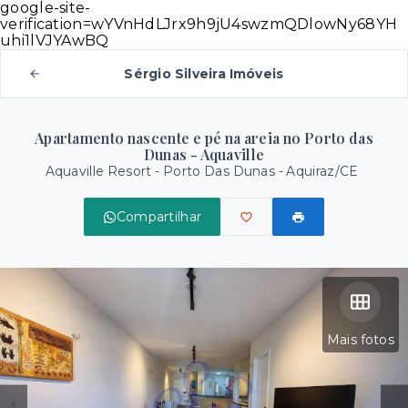
google-site-
verification=wYVnHdLJrx9h9jU4swzmQDlowNy68YH
uhi1lVJYAwBQ
Sérgio Silveira Imóveis
Apartamento nascente e pé na areia no Porto das
Dunas - Aquaville
Aquaville Resort -
Porto Das Dunas - Aquiraz/CE
Compartilhar
Mais fotos