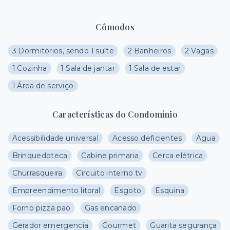
Cômodos
3 Dormitórios, sendo 1 suíte
2 Banheiros
2 Vagas
1 Cozinha
1 Sala de jantar
1 Sala de estar
1 Área de serviço
Características do Condomínio
Acessibilidade universal
Acesso deficientes
Agua
Brinquedoteca
Cabine primaria
Cerca elétrica
Churrasqueira
Circuito interno tv
Empreendimento litoral
Esgoto
Esquina
Forno pizza pao
Gas encanado
Gerador emergencia
Gourmet
Guarita segurança