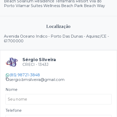
Beach Solarium Residence Terramaris Resort Vila do
Porto Vilamar Suítes Wellness Beach Park Beach Way
Localização
Avenida Oceano Indico - Porto Das Dunas - Aquiraz/CE
-
61700000
Sérgio Silveira
CRECI -
1343J
(85) 98721-3848
sergio.bmsilveira@gmail.com
Nome
Telefone