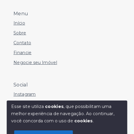
Menu
Início
Sobre
Contato
Financie
Negocie seu Imóvel
Social
Instagram
Facebook
Esse site utiliza
cookies
, que possibilitam uma
melhor experiência de navegação.
Ao continuar,
Youtube
Olá! Estamos disponíveis para te ajudar.
você concorda com o uso de
cookies
.