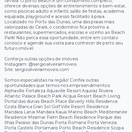
família. O porto Beach é um condomínio completo,
oferece diversas opções de entretenimento e bem-estar,
como piscinas adulto e infantil, salão de festas, academia
equipada, playground e acesso facilitado à praia.
Localizado no Porto das Dunas, uma das praias mais
valorizadas do Ceará, o condomínio fica próximo a
restaurantes, supermercados, escolas e vizinho ao Beach
Park! Não perca essa oportunidade, entre em contato
conosco e agende sua visita para conhecer de perto seu
futuro imóvel.
Conheça outras opções de imóveis
Instagram: @sergiosilveiraimoveis
Site: sergiosilveiraimoveis.com
Somos especialistas na região! Confira outras
oportunidades que temos nos empreendimentos:
Alphaville Fortaleza Aquaville Resort Aquiraz Riviera
Atlantic Palace Beach Park Acqua Resort Beach Living
Portal das dunas Beach Place Beverly Hills Residence
Costa Blanca Gran Sol Golf Ville Resort Residence
Mandara Lanai Mandara Kauai Marino Beach Mediterranée
Residence Miramar Palm Beach Residence Parque das
Ilhas Paraiso das Dunas Porta Romana Porta Venezia
Porta Castelo Portamaris Porto Beach Residence Scopa