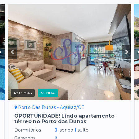
Ref.:
7545
VENDA
Porto Das Dunas - Aquiraz/CE
OPORTUNIDADE! Lindo apartamento
térreo no Porto das Dunas
Dormitórios
3
, sendo
1
suíte
Garagens
2