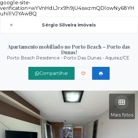
google-site-
verification=wYVnHdLJrx9h9jU4swzmQDlowNy68YH
uhi1lVJYAwBQ
Sérgio Silveira Imóveis
Apartamento mobiliado no Porto Beach – Porto das
Dunas!
Porto Beach Residence -
Porto Das Dunas - Aquiraz/CE
Compartilhar
Mais fotos