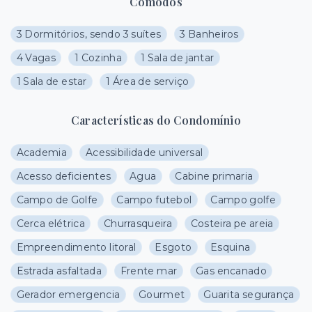
Cômodos
3 Dormitórios, sendo 3 suítes
3 Banheiros
4 Vagas
1 Cozinha
1 Sala de jantar
1 Sala de estar
1 Área de serviço
Características do Condomínio
Academia
Acessibilidade universal
Acesso deficientes
Agua
Cabine primaria
Campo de Golfe
Campo futebol
Campo golfe
Cerca elétrica
Churrasqueira
Costeira pe areia
Empreendimento litoral
Esgoto
Esquina
Estrada asfaltada
Frente mar
Gas encanado
Gerador emergencia
Gourmet
Guarita segurança