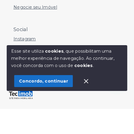
Negocie seu Imóvel
Social
Instagram
Facebook
Esse site utiliza
cookies
, que possibilitam uma
melhor experiência de navegação.
Ao continuar,
Youtube
Olá! Estamos disponíveis para te ajudar.
você concorda com o uso de
cookies
.
Concordo, continuar
© Copyright 2026 - Sérgio Silveira Imóveis - Todos os
direitos reservados
SITE PARA IMOBILIARIA
Início
Histórico
Favoritos