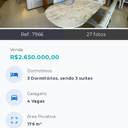
Ref.:
7966
27
fotos
Venda
R$2.650.000,00
Dormitórios
3 Dormitórios, sendo 3 suítes
Garagens
4 Vagas
Área Privativa
176 m²