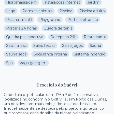
Hidromassagem
Instalacoes internet
Jardim
Lago
Permite animais
Piscina
Piscina adulto
Piscina infantil
Playground
Portal eletronico
Portaria 24 horas
Quadra de tênis
Quadra poliesportiva
Recepcao 24h
Restaurante
Sala fitness
Salao festas
Salao jogos
Sauna
Sauna seca
Seguranca interna
Sistema incendio
Spa
Vaga garagem
Descrição do imóvel
Cobertura espetacular, com 176m² de área privativa,
localizada no condomínio Golf Ville, em Porto das Dunas,
um dos destinos mais cobiçados do litoral brasileiro.
Imóvel nascente se destaca pelo projeto arquitetônico
que repensou cada detalhe da planta, valorizando