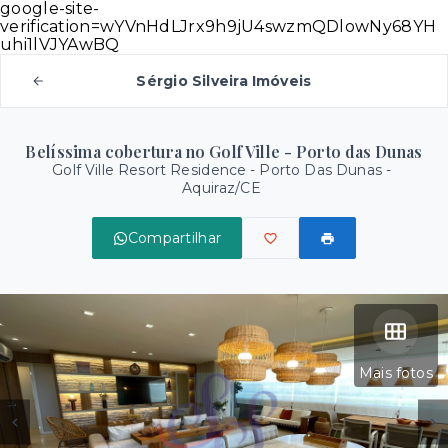
google-site-
verification=wYVnHdLJrx9h9jU4swzmQDlowNy68YH
uhi1lVJYAwBQ
Sérgio Silveira Imóveis
Belíssima cobertura no Golf Ville - Porto das Dunas
Golf Ville Resort Residence -
Porto Das Dunas -
Aquiraz/CE
Compartilhar
Mais fotos