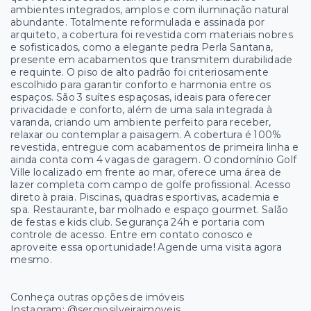
ambientes integrados, amplos e com iluminação natural
abundante. Totalmente reformulada e assinada por
arquiteto, a cobertura foi revestida com materiais nobres
e sofisticados, como a elegante pedra Perla Santana,
presente em acabamentos que transmitem durabilidade
e requinte. O piso de alto padrão foi criteriosamente
escolhido para garantir conforto e harmonia entre os
espaços. São 3 suítes espaçosas, ideais para oferecer
privacidade e conforto, além de uma sala integrada à
varanda, criando um ambiente perfeito para receber,
relaxar ou contemplar a paisagem. A cobertura é 100%
revestida, entregue com acabamentos de primeira linha e
ainda conta com 4 vagas de garagem. O condomínio Golf
Ville localizado em frente ao mar, oferece uma área de
lazer completa com campo de golfe profissional. Acesso
direto à praia. Piscinas, quadras esportivas, academia e
spa. Restaurante, bar molhado e espaço gourmet. Salão
de festas e kids club. Segurança 24h e portaria com
controle de acesso. Entre em contato conosco e
aproveite essa oportunidade! Agende uma visita agora
mesmo.
Conheça outras opções de imóveis
Instagram: @sergiosilveiraimoveis