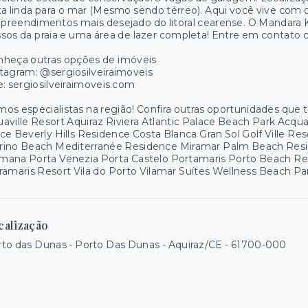
ta linda para o mar (Mesmo sendo térreo). Aqui você vive com 
reendimentos mais desejado do litoral cearense. O Mandara K
sos da praia e uma área de lazer completa! Entre em contato 
nheça outras opções de imóveis
tagram: @sergiosilveiraimoveis
e: sergiosilveiraimoveis.com
os especialistas na região! Confira outras oportunidades que
aville Resort Aquiraz Riviera Atlantic Palace Beach Park Acq
ce Beverly Hills Residence Costa Blanca Gran Sol Golf Ville R
rino Beach Mediterranée Residence Miramar Palm Beach Resid
mana Porta Venezia Porta Castelo Portamaris Porto Beach R
ramaris Resort Vila do Porto Vilamar Suítes Wellness Beach 
calização
to das Dunas - Porto Das Dunas - Aquiraz/CE
- 61700-000