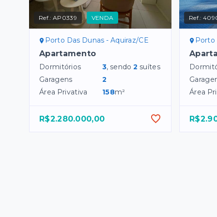
Ref.:
AP0339
VENDA
Ref.:
409
Porto Das Dunas - Aquiraz/CE
Porto
Apartamento
Apart
Dormitórios
3
, sendo
2
suítes
Dormitó
Garagens
2
Garage
Área Privativa
158
m²
Área Pri
R$2.280.000,00
R$2.9