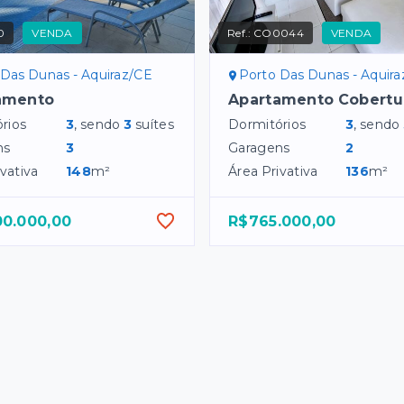
0
VENDA
Ref.:
CO0044
VENDA
 Das Dunas - Aquiraz/CE
Porto Das Dunas - Aquir
amento
Apartamento Cobertu
rios
3
, sendo
3
suítes
Dormitórios
3
, sendo
ns
3
Garagens
2
vativa
148
m²
Área Privativa
136
m²
00.000,00
R$765.000,00