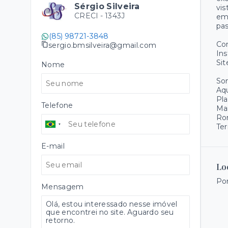
Sérgio Silveira
vis
CRECI -
1343J
emp
pas
(85) 98721-3848
Co
sergio.bmsilveira@gmail.com
Ins
Sit
Nome
Som
Aqu
Pla
Telefone
Ma
Ro
Ter
E-mail
Lo
Por
Mensagem