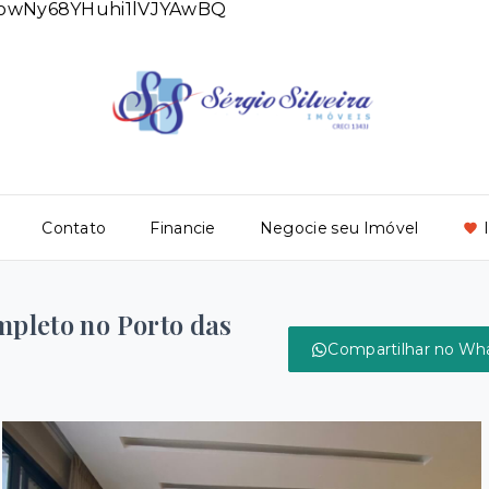
DlowNy68YHuhi1lVJYAwBQ
Contato
Financie
Negocie seu Imóvel
mpleto no Porto das
Compartilhar no Wh