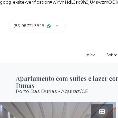
google-site-verification=wYVnHdLJrx9h9jU4swzmQ
(85) 98721-3848
Início
Sobre
Apartamento com suítes e lazer co
Dunas
Porto Das Dunas - Aquiraz/CE