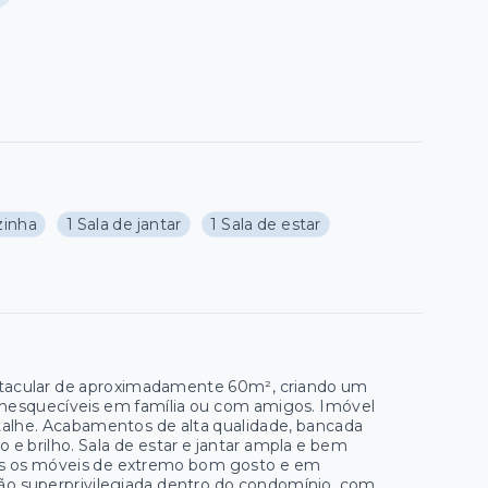
zinha
1 Sala de jantar
1 Sala de estar
etacular de aproximadamente 60m², criando um
nesquecíveis em família ou com amigos. Imóvel
alhe. Acabamentos de alta qualidade, bancada
 e brilho. Sala de estar e jantar ampla e bem
dos os móveis de extremo bom gosto e em
ão superprivilegiada dentro do condomínio, com