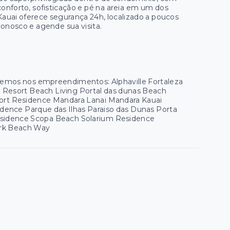
conforto, sofisticação e pé na areia em um dos
auai oferece segurança 24h, localizado a poucos
conosco e agende sua visita.
 temos nos empreendimentos: Alphaville Fortaleza
ua Resort Beach Living Portal das dunas Beach
esort Residence Mandara Lanai Mandara Kauai
ence Parque das Ilhas Paraiso das Dunas Porta
esidence Scopa Beach Solarium Residence
Park Beach Way