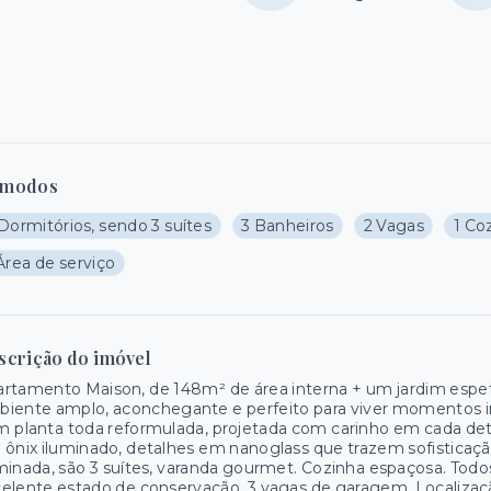
modos
Dormitórios, sendo 3 suítes
3 Banheiros
2 Vagas
1 Co
Área de serviço
scrição do imóvel
artamento Maison, de 148m² de área interna + um jardim esp
iente amplo, aconchegante e perfeito para viver momentos i
 planta toda reformulada, projetada com carinho em cada det
ônix iluminado, detalhes em nanoglass que trazem sofisticação
minada, são 3 suítes, varanda gourmet. Cozinha espaçosa. To
elente estado de conservação. 3 vagas de garagem. Localizaç