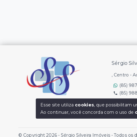
Sérgio Sil
, Centro - 
(85) 98
(85) 98
Ver e-mail
Esse site utiliza
cookies
, que possibilitam
Ao continuar, você concorda com o uso de
© Copyright 2026 - Sérgio Silveira Imóveis - Todos os 