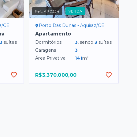
Ref.:
AP0334
VENDA
az/CE
Porto Das Dunas - Aquiraz/CE
ra
Apartamento
3
suítes
Dormitórios
3
, sendo
3
suítes
Garagens
3
Área Privativa
141
m²
R$3.370.000,00