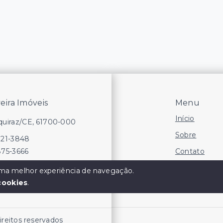
veira Imóveis
Menu
Início
Aquiraz/CE, 61700-000
Sobre
721-3848
Contato
875-3666
Financie
 uma melhor experiência de navegação.
cookies
.
Negocie seu
direitos reservados