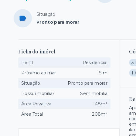
Situação
Pronto para morar
Ficha do imóvel
Cô
Perfil
Residencial
3 
Próximo ao mar
Sim
1 
Situação
Pronto para morar
Possui mobília?
Sem mobília
De
Área Privativa
148m²
Ap
amb
Área Total
208m²
com
em 
ilu
exc