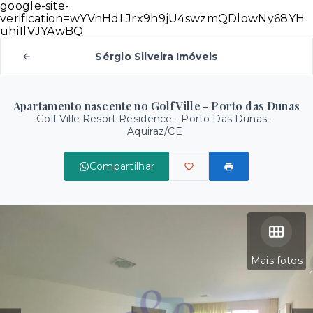
google-site-
verification=wYVnHdLJrx9h9jU4swzmQDlowNy68YH
uhi1lVJYAwBQ
Sérgio Silveira Imóveis
Apartamento nascente no Golf Ville - Porto das Dunas
Golf Ville Resort Residence -
Porto Das Dunas -
Aquiraz/CE
Compartilhar
Mais fotos