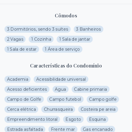
Cômodos
3 Dormitórios, sendo 3 suítes
3 Banheiros
2 Vagas
1 Cozinha
1 Sala de jantar
1 Sala de estar
1 Área de serviço
Características do Condomínio
Academia
Acessibilidade universal
Acesso deficientes
Agua
Cabine primaria
Campo de Golfe
Campo futebol
Campo golfe
Cerca elétrica
Churrasqueira
Costeira pe areia
Empreendimento litoral
Esgoto
Esquina
Estrada asfaltada
Frente mar
Gas encanado