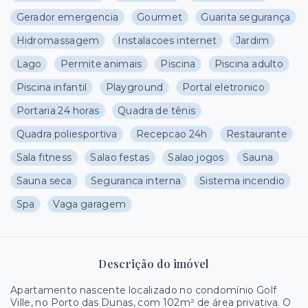
Gerador emergencia
Gourmet
Guarita segurança
Hidromassagem
Instalacoes internet
Jardim
Lago
Permite animais
Piscina
Piscina adulto
Piscina infantil
Playground
Portal eletronico
Portaria 24 horas
Quadra de tênis
Quadra poliesportiva
Recepcao 24h
Restaurante
Sala fitness
Salao festas
Salao jogos
Sauna
Sauna seca
Seguranca interna
Sistema incendio
Spa
Vaga garagem
Descrição do imóvel
Apartamento nascente localizado no condomínio Golf
Ville, no Porto das Dunas, com 102m² de área privativa. O