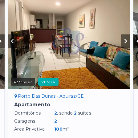
Ref.:
5067
VENDA
Porto Das Dunas - Aquiraz/CE
Apartamento
Dormitórios
2
, sendo
2
suítes
Garagens
2
Área Privativa
100
m²