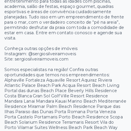
entretenimento para todas as idades com piscinas,
academia, salão de festas, espaço gourmet, quadras
esportivas e áreas de convivência cuidadosamente
planejadas. Tudo isso em um empreendimento de frente
para o mar, com o verdadeiro conceito de “pé na areia”,
permitindo desfrutar da praia com toda a comodidade de
estar em casa. Entre em contato conosco e agende sua
visita.
Conheça outras opções de imóveis
Instagram: @sergiosilveiraimoveis
Site: sergiosilveiraimoveis.com
Somos especialistas na região! Confira outras
oportunidades que temos nos empreendimentos:
Alphaville Fortaleza Aquaville Resort Aquiraz Riviera
Atlantic Palace Beach Park Acqua Resort Beach Living
Portal das dunas Beach Place Beverly Hills Residence
Costa Blanca Gran Sol Golf Ville Resort Residence
Mandara Lanai Mandara Kauai Marino Beach Mediterranée
Residence Miramar Palm Beach Residence Parque das
Ilhas Paraiso das Dunas Porta Romana Porta Venezia
Porta Castelo Portamaris Porto Beach Residence Scopa
Beach Solarium Residence Terramaris Resort Vila do
Porto Vilamar Suítes Wellness Beach Park Beach Way