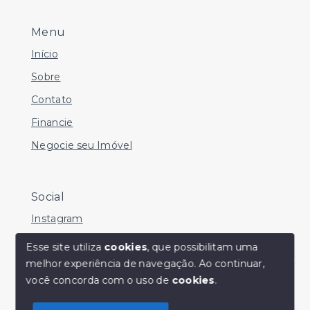
Menu
Início
Sobre
Contato
Financie
Negocie seu Imóvel
Social
Instagram
Facebook
Esse site utiliza
cookies
, que possibilitam uma
melhor experiência de navegação.
Ao continuar,
Youtube
Olá! Estamos disponíveis para te ajudar.
você concorda com o uso de
cookies
.