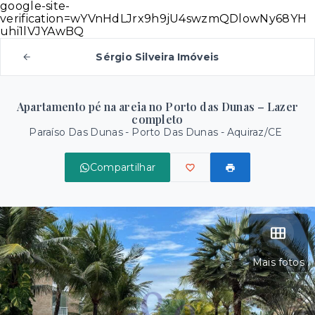
google-site-
verification=wYVnHdLJrx9h9jU4swzmQDlowNy68YH
uhi1lVJYAwBQ
Sérgio Silveira Imóveis
Apartamento pé na areia no Porto das Dunas – Lazer
completo
Paraíso Das Dunas -
Porto Das Dunas - Aquiraz/CE
Compartilhar
Mais fotos