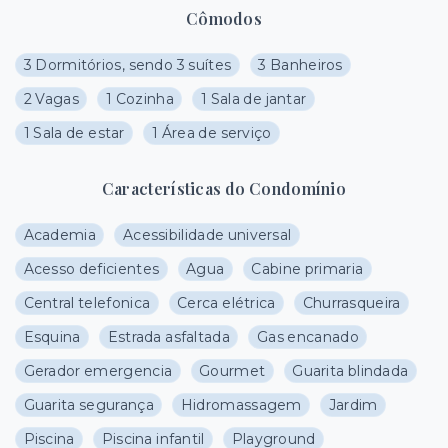
Cômodos
3 Dormitórios, sendo 3 suítes
3 Banheiros
2 Vagas
1 Cozinha
1 Sala de jantar
1 Sala de estar
1 Área de serviço
Características do Condomínio
Academia
Acessibilidade universal
Acesso deficientes
Agua
Cabine primaria
Central telefonica
Cerca elétrica
Churrasqueira
Esquina
Estrada asfaltada
Gas encanado
Gerador emergencia
Gourmet
Guarita blindada
Guarita segurança
Hidromassagem
Jardim
Piscina
Piscina infantil
Playground