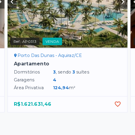
Ref.:
AP0313
VENDA
Porto Das Dunas - Aquiraz/CE
Apartamento
Dormitórios
3
, sendo
3
suítes
Garagens
4
Área Privativa
124,94
m²
R$1.621.631,46