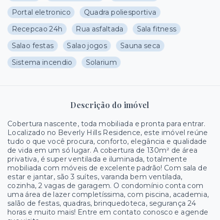
Portal eletronico
Quadra poliesportiva
Recepcao 24h
Rua asfaltada
Sala fitness
Salao festas
Salao jogos
Sauna seca
Sistema incendio
Solarium
Descrição do imóvel
Cobertura nascente, toda mobiliada e pronta para entrar.
Localizado no Beverly Hills Residence, este imóvel reúne
tudo o que você procura, conforto, elegância e qualidade
de vida em um só lugar. A cobertura de 130m² de área
privativa, é super ventilada e iluminada, totalmente
mobiliada com móveis de excelente padrão! Com sala de
estar e jantar, são 3 suítes, varanda bem ventilada,
cozinha, 2 vagas de garagem. O condomínio conta com
uma área de lazer completíssima, com piscina, academia,
salão de festas, quadras, brinquedoteca, segurança 24
horas e muito mais! Entre em contato conosco e agende