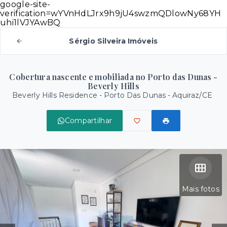
google-site-
verification=wYVnHdLJrx9h9jU4swzmQDlowNy68YH
uhi1lVJYAwBQ
Sérgio Silveira Imóveis
Cobertura nascente e mobiliada no Porto das Dunas -
Beverly Hills
Beverly Hills Residence -
Porto Das Dunas - Aquiraz/CE
Compartilhar
Mais fotos