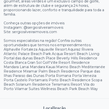
gourmet, áreas verdes e um exclusivo campo de golfe,
além de estrutura de clube e segurança 24 horas,
proporcionando lazer, conforto e tranquilidade para toda a
família.
Conheça outras opções de imóveis
Instagram: @sergiosilveiraimoveis
Site: sergiosilveiraimoveis.com
Somos especialistas na região! Confira outras
oportunidades que temos nos empreendimentos:
Alphaville Fortaleza Aquaville Resort Aquiraz Riviera
Atlantic Palace Beach Park Acqua Resort Beach Living
Portal das dunas Beach Place Beverly Hills Residence
Costa Blanca Gran Sol Golf Ville Resort Residence
Mandara Lanai Mandara Kauai Marino Beach Mediterranée
Residence Miramar Palm Beach Residence Parque das
Ilhas Paraiso das Dunas Porta Romana Porta Venezia
Porta Castelo Portamaris Porto Beach Residence Scopa
Beach Solarium Residence Terramaris Resort Vila do
Porto Vilamar Suítes Wellness Beach Park Beach Way
Localização