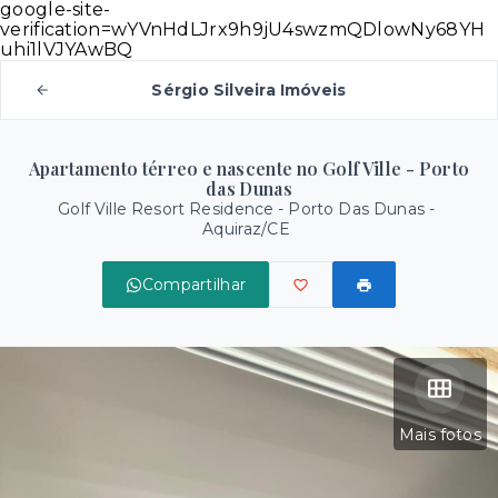
google-site-
verification=wYVnHdLJrx9h9jU4swzmQDlowNy68YH
uhi1lVJYAwBQ
Sérgio Silveira Imóveis
Apartamento térreo e nascente no Golf Ville - Porto
das Dunas
Golf Ville Resort Residence -
Porto Das Dunas -
Aquiraz/CE
Compartilhar
Mais fotos