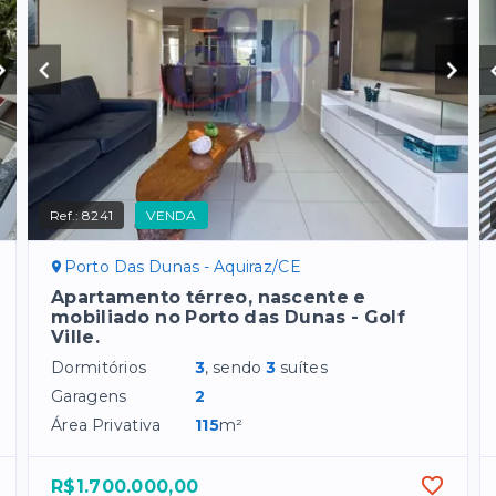
Ref.:
8241
VENDA
Porto Das Dunas - Aquiraz/CE
Apartamento térreo, nascente e
mobiliado no Porto das Dunas - Golf
Ville.
Dormitórios
3
, sendo
3
suítes
Garagens
2
Área Privativa
115
m²
R$1.700.000,00