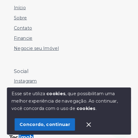
Início
Sobre
Contato
Financie
Negocie seu Imóvel
Social
Instagram
Facebook
Esse site utiliza
cookies
, que possibilitam uma
melhor experiência de navegação.
Ao continuar,
Youtube
Olá! Estamos disponíveis para te ajudar.
você concorda com o uso de
cookies
.
Concordo, continuar
© Copyright 2026 - Sérgio Silveira Imóveis - Todos os
direitos reservados