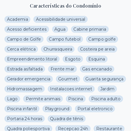
Características do Condomínio
Academia
Acessibilidade universal
Acesso deficientes
Agua
Cabine primaria
Campo de Golfe
Campo futebol
Campo golfe
Cerca elétrica
Churrasqueira
Costeira pe areia
Empreendimento litoral
Esgoto
Esquina
Estrada asfaltada
Frente mar
Gas encanado
Gerador emergencia
Gourmet
Guarita segurança
Hidromassagem
Instalacoes internet
Jardim
Lago
Permite animais
Piscina
Piscina adulto
Piscina infantil
Playground
Portal eletronico
Portaria 24 horas
Quadra de tênis
Quadra poliesportiva
Recepcao 24h
Restaurante