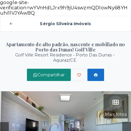
google-site-
verification=wYVnHdLJrx9h9jU4swzmQDlowNy68YH
uhi1lVJYAwBQ
Sérgio Silveira Imóveis
Apartamento de alto padrão, nascente e mobiliado no
Porto das Dunas! Golf Ville
Golf Ville Resort Residence -
Porto Das Dunas -
Aquiraz/CE
Compartilhar
Mais fotos