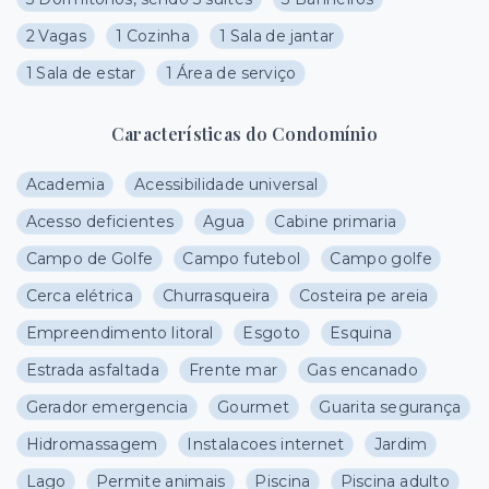
2 Vagas
1 Cozinha
1 Sala de jantar
1 Sala de estar
1 Área de serviço
Características do Condomínio
Academia
Acessibilidade universal
Acesso deficientes
Agua
Cabine primaria
Campo de Golfe
Campo futebol
Campo golfe
Cerca elétrica
Churrasqueira
Costeira pe areia
Empreendimento litoral
Esgoto
Esquina
Estrada asfaltada
Frente mar
Gas encanado
Gerador emergencia
Gourmet
Guarita segurança
Hidromassagem
Instalacoes internet
Jardim
Lago
Permite animais
Piscina
Piscina adulto