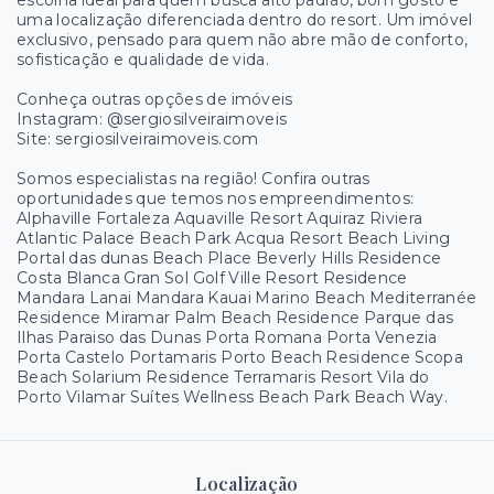
escolha ideal para quem busca alto padrão, bom gosto e
uma localização diferenciada dentro do resort. Um imóvel
exclusivo, pensado para quem não abre mão de conforto,
sofisticação e qualidade de vida.
Conheça outras opções de imóveis
Instagram: @sergiosilveiraimoveis
Site: sergiosilveiraimoveis.com
Somos especialistas na região! Confira outras
oportunidades que temos nos empreendimentos:
Alphaville Fortaleza Aquaville Resort Aquiraz Riviera
Atlantic Palace Beach Park Acqua Resort Beach Living
Portal das dunas Beach Place Beverly Hills Residence
Costa Blanca Gran Sol Golf Ville Resort Residence
Mandara Lanai Mandara Kauai Marino Beach Mediterranée
Residence Miramar Palm Beach Residence Parque das
Ilhas Paraiso das Dunas Porta Romana Porta Venezia
Porta Castelo Portamaris Porto Beach Residence Scopa
Beach Solarium Residence Terramaris Resort Vila do
Porto Vilamar Suítes Wellness Beach Park Beach Way.
Localização