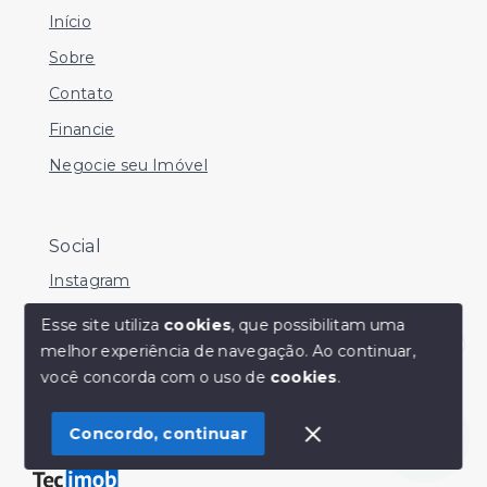
Início
Sobre
Contato
Financie
Negocie seu Imóvel
Social
Instagram
Facebook
Esse site utiliza
cookies
, que possibilitam uma
melhor experiência de navegação.
Ao continuar,
Youtube
Olá! Estamos disponíveis para te ajudar.
você concorda com o uso de
cookies
.
Concordo, continuar
© Copyright 2026 - Sérgio Silveira Imóveis - Todos os
direitos reservados