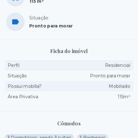
115 m²
Situação
Pronto para morar
Ficha do imóvel
Perfil
Residencial
Situação
Pronto para morar
Possui mobília?
Mobiliado
Área Privativa
115m²
Cômodos
3 Dormitórios, sendo 3 suítes
3 Banheiros