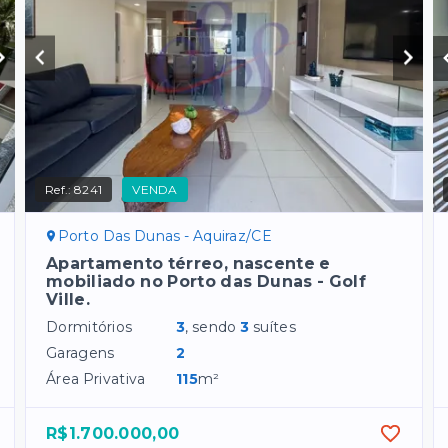
Ref.:
8241
VENDA
Porto Das Dunas - Aquiraz/CE
Apartamento térreo, nascente e
mobiliado no Porto das Dunas - Golf
Ville.
Dormitórios
3
, sendo
3
suítes
Garagens
2
Área Privativa
115
m²
R$1.700.000,00