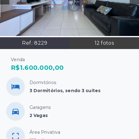
Ref.:
8229
12
fotos
Venda
R$1.600.000,00
Dormitórios
3 Dormitórios, sendo 3 suítes
Garagens
2 Vagas
Área Privativa