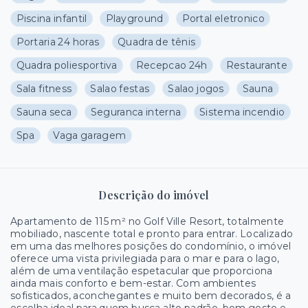
Piscina infantil
Playground
Portal eletronico
Portaria 24 horas
Quadra de tênis
Quadra poliesportiva
Recepcao 24h
Restaurante
Sala fitness
Salao festas
Salao jogos
Sauna
Sauna seca
Seguranca interna
Sistema incendio
Spa
Vaga garagem
Descrição do imóvel
Apartamento de 115 m² no Golf Ville Resort, totalmente
mobiliado, nascente total e pronto para entrar. Localizado
em uma das melhores posições do condomínio, o imóvel
oferece uma vista privilegiada para o mar e para o lago,
além de uma ventilação espetacular que proporciona
ainda mais conforto e bem-estar. Com ambientes
sofisticados, aconchegantes e muito bem decorados, é a