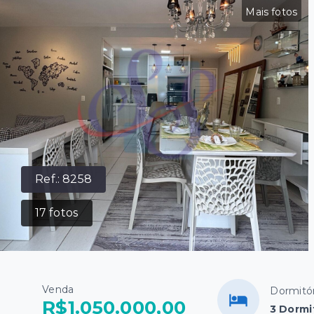
Mais fotos
Ref.:
8258
17
fotos
Venda
Dormitór
R$1.050.000,00
3 Dormit