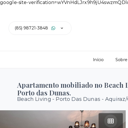
google-site-verification=wYVnHdLJrx9h9jU4swzmQ
(85) 98721-3848
Início
Sobre
Apartamento mobiliado no Beach L
Porto das Dunas.
Beach Living -
Porto Das Dunas - Aquiraz