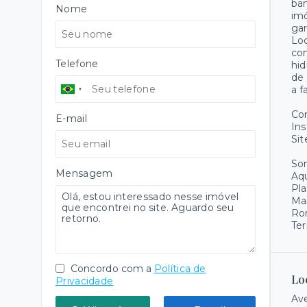
ban
Nome
imó
ga
Lo
con
Telefone
hid
de 
a f
Co
E-mail
Ins
Sit
Som
Mensagem
Aqu
Pla
Ma
Ro
Ter
Concordo com a
Política de
Lo
Privacidade
Ave