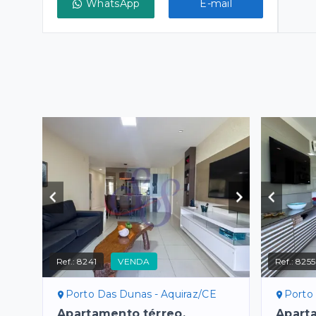
WhatsApp
E-mail
Ref.:
8241
VENDA
Ref.:
8255
Porto Das Dunas - Aquiraz/CE
Porto
Apartamento térreo,
Apart