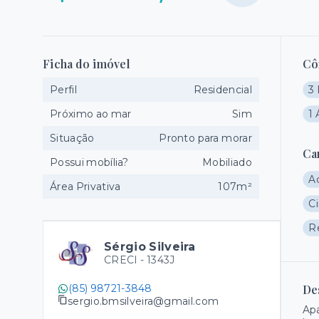
Ficha do imóvel
Cô
Perfil
Residencial
3 
Próximo ao mar
Sim
1 
Situação
Pronto para morar
Ca
Possui mobília?
Mobiliado
A
Área Privativa
107m²
Ci
R
Sérgio Silveira
CRECI -
1343J
(85) 98721-3848
De
sergio.bmsilveira@gmail.com
Apa