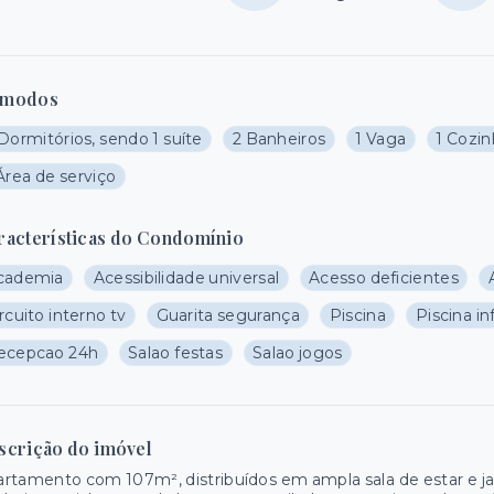
modos
Dormitórios, sendo 1 suíte
2 Banheiros
1 Vaga
1 Cozi
Área de serviço
racterísticas do Condomínio
cademia
Acessibilidade universal
Acesso deficientes
rcuito interno tv
Guarita segurança
Piscina
Piscina inf
ecepcao 24h
Salao festas
Salao jogos
scrição do imóvel
rtamento com 107m², distribuídos em ampla sala de estar e jant