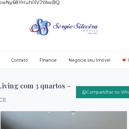
DlowNy68YHuhi1lVJYAwBQ
Contato
Financie
Negocie seu Imóvel
iving com 3 quartos -
Compartilhar no Wh
/CE