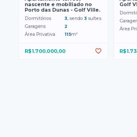
nascente e mobiliado no
Golf V
Porto das Dunas - Golf Ville.
Dormitó
Dormitórios
3
, sendo
3
suítes
Garage
Garagens
2
Área Pri
Área Privativa
115
m²
R$1.700.000,00
R$1.73