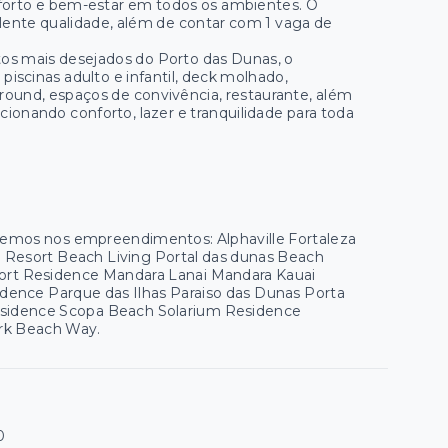
nforto e bem-estar em todos os ambientes. O
ente qualidade, além de contar com 1 vaga de
s mais desejados do Porto das Dunas, o
iscinas adulto e infantil, deck molhado,
round, espaços de convivência, restaurante, além
cionando conforto, lazer e tranquilidade para toda
 temos nos empreendimentos: Alphaville Fortaleza
ua Resort Beach Living Portal das dunas Beach
esort Residence Mandara Lanai Mandara Kauai
ence Parque das Ilhas Paraiso das Dunas Porta
esidence Scopa Beach Solarium Residence
ark Beach Way.
0