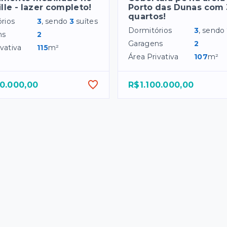
ille - lazer completo!
Porto das Dunas com 
quartos!
rios
3
, sendo
3
suítes
Dormitórios
3
, sendo
ns
2
Garagens
2
vativa
115
m²
Área Privativa
107
m²
0.000,00
R$1.100.000,00