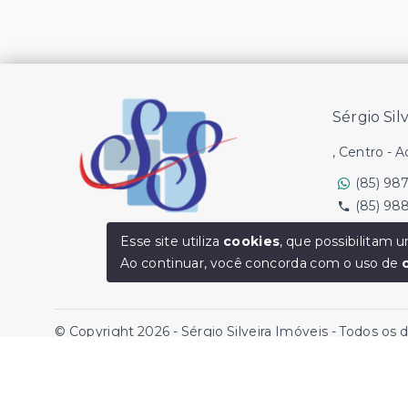
Sérgio Sil
, Centro - 
(85) 98
(85) 98
Ver e-mail
Esse site utiliza
cookies
, que possibilitam
Ao continuar, você concorda com o uso de
© Copyright 2026 - Sérgio Silveira Imóveis - Todos os 