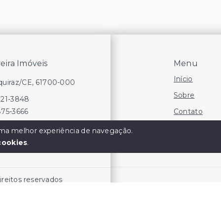
veira Imóveis
Menu
Início
Aquiraz/CE, 61700-000
Sobre
721-3848
Contato
875-3666
Financie
 uma melhor experiência de navegação.
cookies
.
Negocie seu
direitos reservados