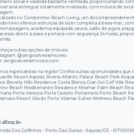
heiro social e varanda bastante ventilada, proporcionando co
vel será entregue totalmente mobiliado, com móveis de excel
ragem.
calizado no Condomínio Beach Living, um dos empreendimento
domínio oferece estrutura de lazer completa à beira-mar, com p
romassagens, academia equipada, sauna, salão de jogos, playg
acesso direto à praia e portaria com segurança 24 horas, propor
amília.
nheça outras opções de imóveis
tagram: @sergiosilveiraimoveis
e: sergiosilveiraimoveis.com
os especialistas na região! Confira outras oportunidades que
aville Resort Aquiraz Riviera Atlantic Palace Beach Park Acq
ce Beverly Hills Residence Costa Blanca Gran Sol Golf Ville R
rino Beach Mediterranée Residence Miramar Palm Beach Resid
mana Porta Venezia Porta Castelo Portamaris Porto Beach R
ramaris Resort Vila do Porto Vilamar Suítes Wellness Beach P
calização
nida Dos Golfinhos - Porto Das Dunas - Aquiraz/CE
- 6170000