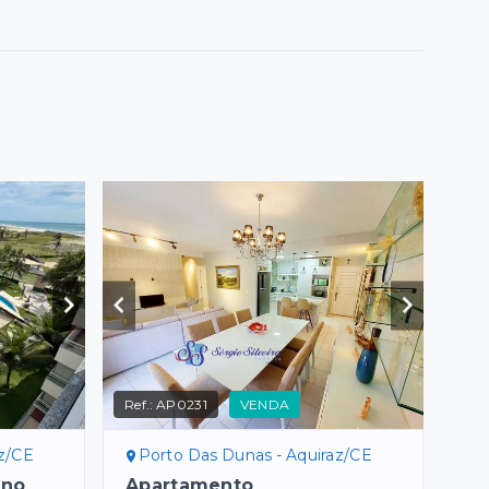
Ref.:
AP0231
VENDA
az/CE
Porto Das Dunas - Aquiraz/CE
 no
Apartamento