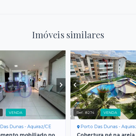
Imóveis similares
VENDA
Ref.:
8274
VENDA
 Das Dunas - Aquiraz/CE
Porto Das Dunas - Aquir
amento mobiliado no
Cobertura pé na areia