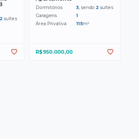
3
Dormitórios
3
, sendo
2
suítes
Garagens
1
2
suítes
Área Privativa
115
m²
R$950.000,00