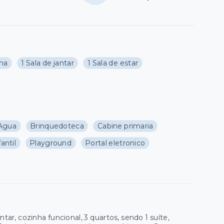
nha
1 Sala de jantar
1 Sala de estar
Agua
Brinquedoteca
Cabine primaria
antil
Playground
Portal eletronico
ar, cozinha funcional, 3 quartos, sendo 1 suíte,