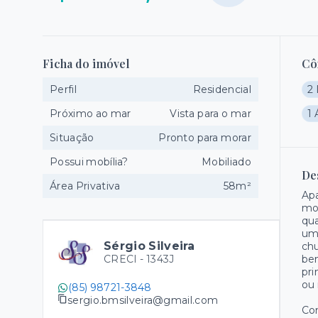
Ficha do imóvel
Cô
Perfil
Residencial
2 
Próximo ao mar
Vista para o mar
1 
Situação
Pronto para morar
Possui mobília?
Mobiliado
De
Área Privativa
58m²
Apa
mob
qua
uma
Sérgio Silveira
chu
CRECI -
1343J
bem
pri
ou 
(85) 98721-3848
sergio.bmsilveira@gmail.com
Co