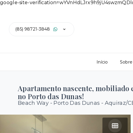
google-site-verification=wYVnHdLJrx9h9jU4swzmQ
(85) 98721-3848
Início
Sobre
Apartamento nascente, mobiliado e
no Porto das Dunas!
Beach Way -
Porto Das Dunas - Aquiraz/C