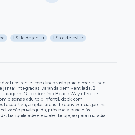
nha
1 Sala de jantar
1 Sala de estar
el nascente, com linda vista para o mar e todo
e jantar integradas, varanda bem ventilada, 2
a de garagem. O condomínio Beach Way oferece
com piscinas adulto e infantil, deck com
poliesportiva, amplas áreas de convivência, jardins
lização privilegiada, próximo à praia e às
ida, tranquilidade e excelente opção para moradia