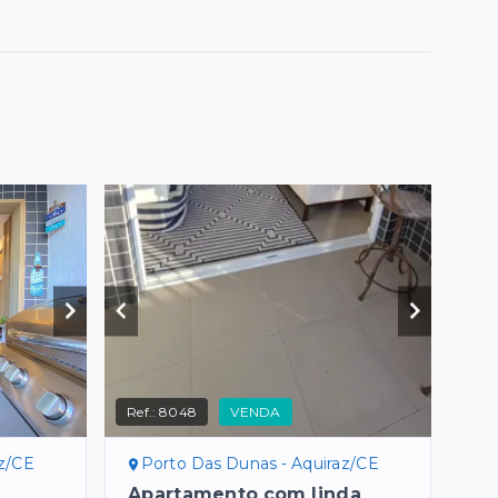
Ref.:
8048
VENDA
az/CE
Porto Das Dunas - Aquiraz/CE
Apartamento com linda