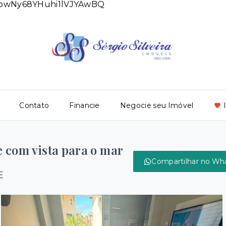
DlowNy68YHuhi1lVJYAwBQ
Contato
Financie
Negocie seu Imóvel
 com vista para o mar
Compartilhar no Wh
E