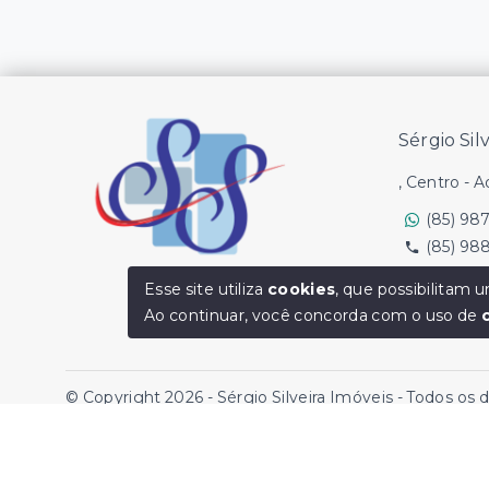
Sérgio Sil
, Centro - 
(85) 98
(85) 98
Ver e-mail
Esse site utiliza
cookies
, que possibilitam
Ao continuar, você concorda com o uso de
© Copyright 2026 - Sérgio Silveira Imóveis - Todos os 