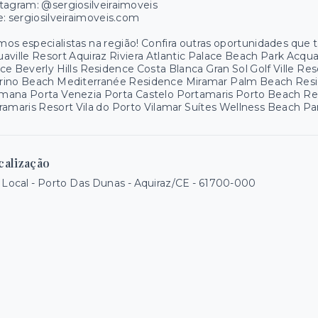
tagram: @sergiosilveiraimoveis
e: sergiosilveiraimoveis.com
os especialistas na região! Confira outras oportunidades que
aville Resort Aquiraz Riviera Atlantic Palace Beach Park Acq
ce Beverly Hills Residence Costa Blanca Gran Sol Golf Ville R
rino Beach Mediterranée Residence Miramar Palm Beach Resid
mana Porta Venezia Porta Castelo Portamaris Porto Beach R
ramaris Resort Vila do Porto Vilamar Suítes Wellness Beach P
calização
 Local - Porto Das Dunas - Aquiraz/CE
- 61700-000