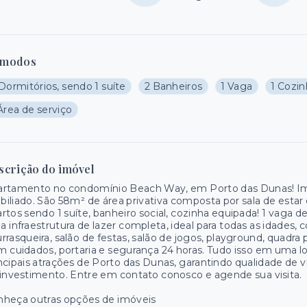
modos
Dormitórios, sendo 1 suíte
2 Banheiros
1 Vaga
1 Cozi
Área de serviço
scrição do imóvel
rtamento no condomínio Beach Way, em Porto das Dunas! Imóv
iliado. São 58m² de área privativa composta por sala de estar 
rtos sendo 1 suíte, banheiro social, cozinha equipada! 1 vag
 infraestrutura de lazer completa, ideal para todas as idades, 
rrasqueira, salão de festas, salão de jogos, playground, quadra 
 cuidados, portaria e segurança 24 horas. Tudo isso em uma loca
ncipais atrações de Porto das Dunas, garantindo qualidade de v
investimento. Entre em contato conosco e agende sua visita.
nheça outras opções de imóveis