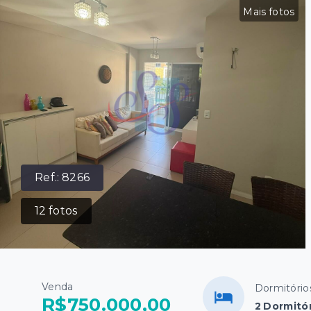
Mais fotos
Ref.:
8266
12
fotos
Venda
Dormitório
R$750.000,00
2 Dormitór