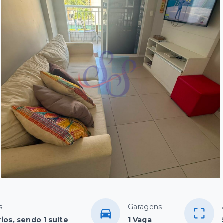
s
Garagens
ios, sendo 1 suíte
1 Vaga