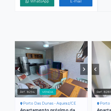
WhatsApp
E-mail
Ref.:
8294
VENDA
Ref.:
8281
Porto Das Dunas - Aquiraz/CE
Porto
Apartamento próximo da
Apart