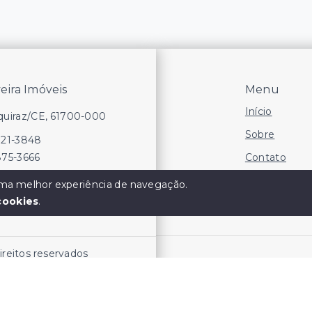
veira Imóveis
Menu
Início
Aquiraz/CE, 61700-000
Sobre
721-3848
Contato
875-3666
Financie
 uma melhor experiência de navegação.
cookies
.
Negocie seu
direitos reservados