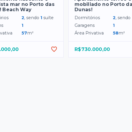
sta mar no Porto das
mobiliado no Porto d
! Beach Way
Dunas!
rios
2
, sendo
1
suíte
Dormitórios
2
, sendo
ns
1
Garagens
1
vativa
57
m²
Área Privativa
58
m²
.000,00
R$730.000,00