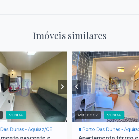
Imóveis similares
VENDA
Ref.:
8002
VENDA
 Das Dunas - Aquiraz/CE
Porto Das Dunas - Aquir
amento nascente e
Apartamento térreo e