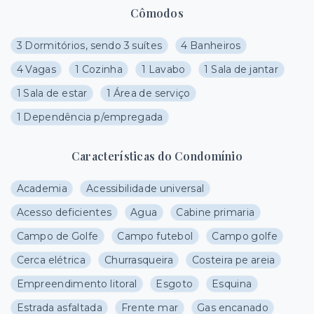
Cômodos
3 Dormitórios, sendo 3 suítes
4 Banheiros
4 Vagas
1 Cozinha
1 Lavabo
1 Sala de jantar
1 Sala de estar
1 Área de serviço
1 Dependência p/empregada
Características do Condomínio
Academia
Acessibilidade universal
Acesso deficientes
Agua
Cabine primaria
Campo de Golfe
Campo futebol
Campo golfe
Cerca elétrica
Churrasqueira
Costeira pe areia
Empreendimento litoral
Esgoto
Esquina
Estrada asfaltada
Frente mar
Gas encanado