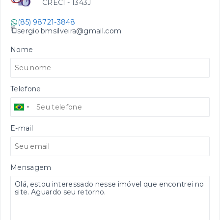
CRECI -
1343J
(85) 98721-3848
sergio.bmsilveira@gmail.com
Nome
Telefone
E-mail
Mensagem