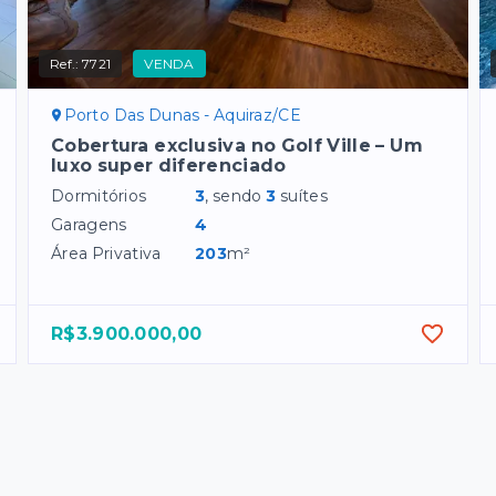
Ref.:
7721
VENDA
Porto Das Dunas - Aquiraz/CE
Cobertura exclusiva no Golf Ville – Um
luxo super diferenciado
Dormitórios
3
, sendo
3
suítes
Garagens
4
Área Privativa
203
m²
R$3.900.000,00