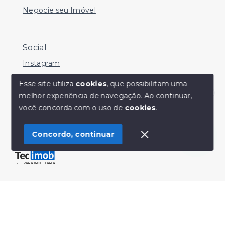
Negocie seu Imóvel
Social
Instagram
Facebook
Esse site utiliza
cookies
, que possibilitam uma
melhor experiência de navegação.
Ao continuar,
Youtube
Olá! Estamos disponíveis para te ajudar.
você concorda com o uso de
cookies
.
Concordo, continuar
© Copyright 2026 - Sérgio Silveira Imóveis - Todos os
direitos reservados
SITE PARA IMOBILIARIA
Início
Histórico
Favoritos