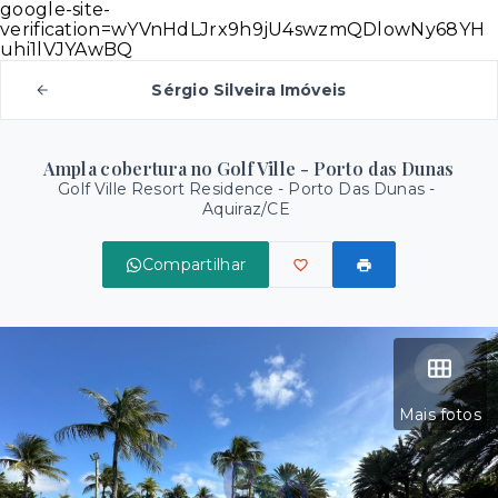
google-site-
verification=wYVnHdLJrx9h9jU4swzmQDlowNy68YH
uhi1lVJYAwBQ
Sérgio Silveira Imóveis
Ampla cobertura no Golf Ville - Porto das Dunas
Golf Ville Resort Residence -
Porto Das Dunas -
Aquiraz/CE
Compartilhar
Mais fotos