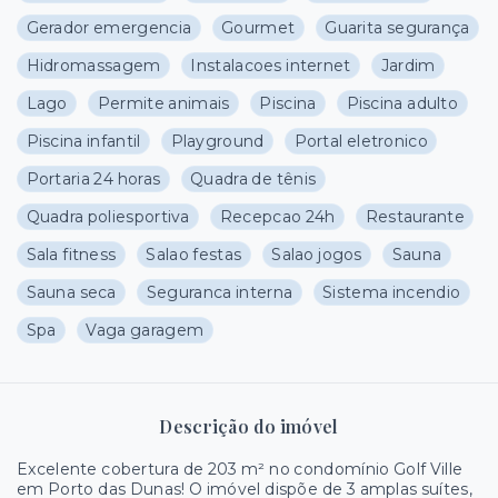
Gerador emergencia
Gourmet
Guarita segurança
Hidromassagem
Instalacoes internet
Jardim
Lago
Permite animais
Piscina
Piscina adulto
Piscina infantil
Playground
Portal eletronico
Portaria 24 horas
Quadra de tênis
Quadra poliesportiva
Recepcao 24h
Restaurante
Sala fitness
Salao festas
Salao jogos
Sauna
Sauna seca
Seguranca interna
Sistema incendio
Spa
Vaga garagem
Descrição do imóvel
Excelente cobertura de 203 m² no condomínio Golf Ville
em Porto das Dunas! O imóvel dispõe de 3 amplas suítes,