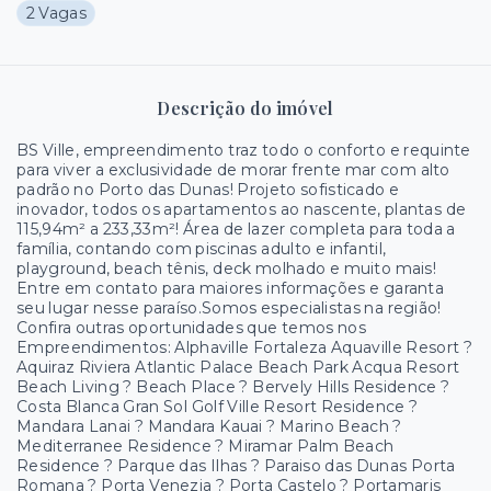
2 Vagas
Descrição do imóvel
BS Ville, empreendimento traz todo o conforto e requinte
para viver a exclusividade de morar frente mar com alto
padrão no Porto das Dunas! Projeto sofisticado e
inovador, todos os apartamentos ao nascente, plantas de
115,94m² a 233,33m²! Área de lazer completa para toda a
família, contando com piscinas adulto e infantil,
playground, beach tênis, deck molhado e muito mais!
Entre em contato para maiores informações e garanta
seu lugar nesse paraíso.Somos especialistas na região!
Confira outras oportunidades que temos nos
Empreendimentos: Alphaville Fortaleza Aquaville Resort ?
Aquiraz Riviera Atlantic Palace Beach Park Acqua Resort
Beach Living ? Beach Place ? Bervely Hills Residence ?
Costa Blanca Gran Sol Golf Ville Resort Residence ?
Mandara Lanai ? Mandara Kauai ? Marino Beach ?
Mediterranee Residence ? Miramar Palm Beach
Residence ? Parque das Ilhas ? Paraiso das Dunas Porta
Romana ? Porta Venezia ? Porta Castelo ? Portamaris