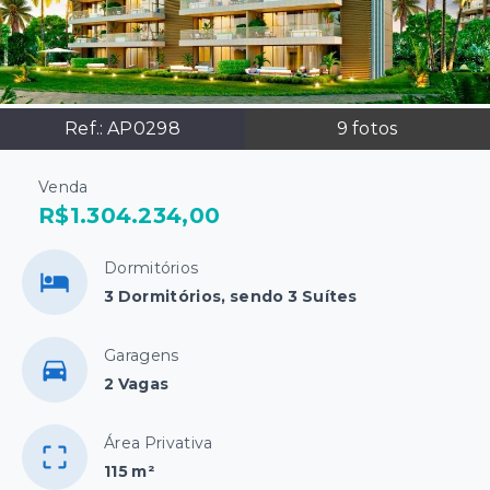
Ref.:
AP0298
9
fotos
Venda
R$1.304.234,00
Dormitórios
3 Dormitórios, sendo 3 Suítes
Garagens
2 Vagas
Área Privativa
115 m²