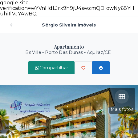
google-site-
verification=wYVnHdLJrx9h9jU4swzmQDlowNy68YH
uhi1lVJYAwBQ
Sérgio Silveira Imóveis
Apartamento
Bs Ville -
Porto Das Dunas - Aquiraz/CE
Compartilhar
Mais fotos