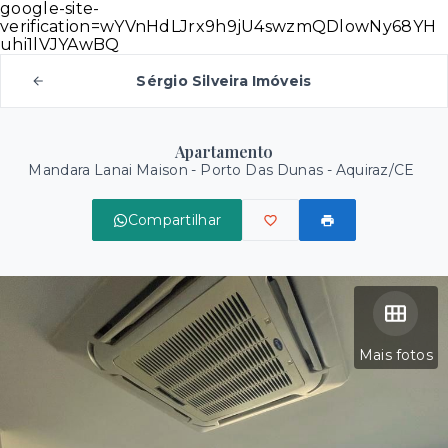
google-site-
verification=wYVnHdLJrx9h9jU4swzmQDlowNy68YH
uhi1lVJYAwBQ
Sérgio Silveira Imóveis
Apartamento
Mandara Lanai Maison -
Porto Das Dunas - Aquiraz/CE
Compartilhar
Mais fotos