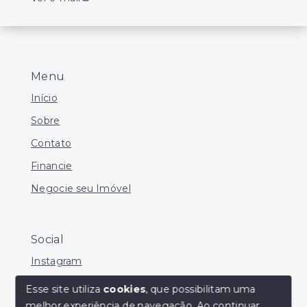
Menu
Início
Sobre
Contato
Financie
Negocie seu Imóvel
Social
Instagram
Facebook
Esse site utiliza
cookies
, que possibilitam uma
melhor experiência de navegação.
Ao continuar,
Youtube