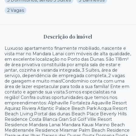
3 Dormitórios, sendo 3 Suítes
3 Banheiros
2 Vagas
Descrição do imóvel
Luxuoso apartamento finamente mobiliado, nascente e
vista mar no Mandara Lanai com móveis de alta qualidade,
em excelente localização no Porto das Dunas. São 118m²
de área privativa constituída por ampla sala de estar e
jantar, cozinha e varanda integrada, 3 Suítes, área de
serviço, dependência de empregada completa, 2 vagas
de garagem e muito mais!Condomínio conta com uma
área de lazer espetacular para toda a sua família! Ente em
contato e agende sua visita.Somos especialistas na
região! Confira outras oportunidades que temos nos
empreendimentos: Alphaville Fortaleza Aquaville Resort
Aquiraz Riviera Atlantic Palace Beach Park Acqua Resort
Beach Living Portal das dunas Beach Place Beverly Hills
Residence Costa Blanca Gran Sol Golf Ville Resort
Residence Mandara Lanai Mandara Kauai Marino Beach
Mediterranée Residence Miramar Palm Beach Residence
Parque das Ilhas Paraiso das Dunas Porta Romana Porta