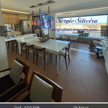
Ref.:
AP0368
26
fotos