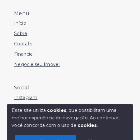
Menu
Início
Sobre
Contato
Financie
Negocie seu Imóvel
Social
Instagram
Facebook
Esse site utiliza
cookies
, que possibilitam uma
melhor experiência de navegação.
Ao continuar,
Youtube
Olá! Estamos disponíveis para te ajudar.
você concorda com o uso de
cookies
.