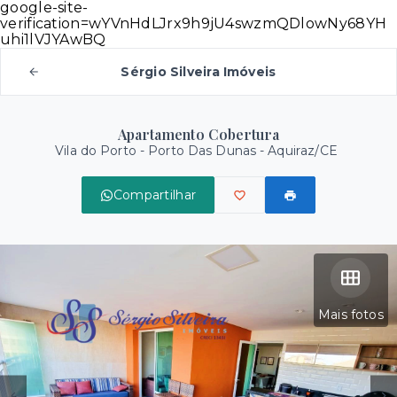
google-site-
verification=wYVnHdLJrx9h9jU4swzmQDlowNy68YH
uhi1lVJYAwBQ
Sérgio Silveira Imóveis
Apartamento Cobertura
Vila do Porto -
Porto Das Dunas - Aquiraz/CE
Compartilhar
Mais fotos