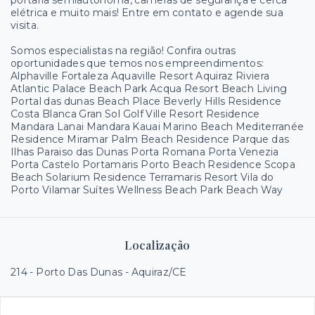
portaria semiautônoma, câmeras de segurança e cerca
elétrica e muito mais! Entre em contato e agende sua
visita.
Somos especialistas na região! Confira outras
oportunidades que temos nos empreendimentos:
Alphaville Fortaleza Aquaville Resort Aquiraz Riviera
Atlantic Palace Beach Park Acqua Resort Beach Living
Portal das dunas Beach Place Beverly Hills Residence
Costa Blanca Gran Sol Golf Ville Resort Residence
Mandara Lanai Mandara Kauai Marino Beach Mediterranée
Residence Miramar Palm Beach Residence Parque das
Ilhas Paraiso das Dunas Porta Romana Porta Venezia
Porta Castelo Portamaris Porto Beach Residence Scopa
Beach Solarium Residence Terramaris Resort Vila do
Porto Vilamar Suítes Wellness Beach Park Beach Way
Localização
214 - Porto Das Dunas - Aquiraz/CE