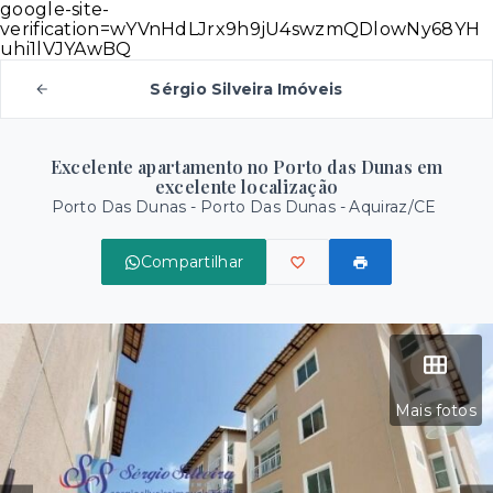
google-site-
verification=wYVnHdLJrx9h9jU4swzmQDlowNy68YH
uhi1lVJYAwBQ
Sérgio Silveira Imóveis
Excelente apartamento no Porto das Dunas em
excelente localização
Porto Das Dunas -
Porto Das Dunas - Aquiraz/CE
Compartilhar
Mais fotos