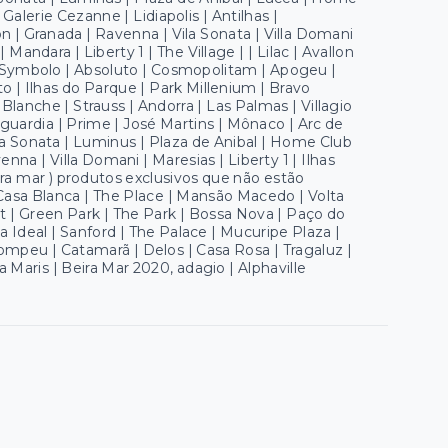
Galerie Cezanne | Lidiapolis | Antilhas |
n | Granada | Ravenna | Vila Sonata | Villa Domani
Mandara | Liberty 1 | The Village | | Lilac | Avallon
s Symbolo | Absoluto | Cosmopolitam | Apogeu |
o | Ilhas do Parque | Park Millenium | Bravo
 Blanche | Strauss | Andorra | Las Palmas | Villagio
nguardia | Prime | José Martins | Mônaco | Arc de
illa Sonata | Luminus | Plaza de Anibal | Home Club
enna | Villa Domani | Maresias | Liberty 1 | Ilhas
ra mar ) produtos exclusivos que não estão
 Casa Blanca | The Place | Mansão Macedo | Volta
t | Green Park | The Park | Bossa Nova | Paço do
la Ideal | Sanford | The Palace | Mucuripe Plaza |
ompeu | Catamarã | Delos | Casa Rosa | Tragaluz |
 Maris | Beira Mar 2020, adagio | Alphaville