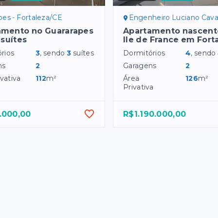
es - Fortaleza/CE
Engenheiro Luciano Cavalcante - Fort
amento no Guararapes
Apartamento nascent
suítes
Ile de France em Fort
rios
3
, sendo
3
suítes
Dormitórios
4
, sendo
ns
2
Garagens
2
vativa
112
m²
Área
126
m²
Privativa
.000,00
R$1.190.000,00