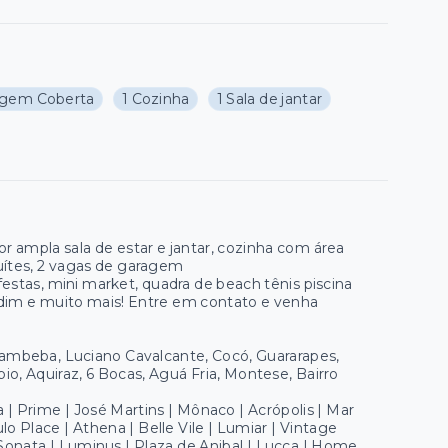
agem Coberta
1 Cozinha
1 Sala de jantar
 ampla sala de estar e jantar, cozinha com área
suítes, 2 vagas de garagem
stas, mini market, quadra de beach tênis piscina
jardim e muito mais! Entre em contato e venha
 cambeba, Luciano Cavalcante, Cocó, Guararapes,
io, Aquiraz, 6 Bocas, Aguá Fria, Montese, Bairro
a | Prime | José Martins | Mônaco | Acrópolis | Mar
lo Place | Athena | Belle Vile | Lumiar | Vintage
a Sonata | Luminus | Plaza de Anibal | Lucca | Home