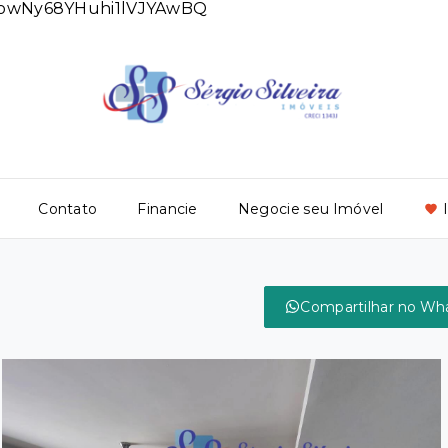
DlowNy68YHuhi1lVJYAwBQ
Contato
Financie
Negocie seu Imóvel
Compartilhar no Wh