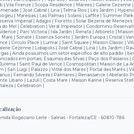
b | Vila Firenze | Scopa Residence | Marees | Galerie Cezenne | 
menade | José Cabral | Lina | Telma Rios | Lês Jardim | Hyperio
pogeu | Maresias | Las Palmas | Solaris | Laffite | Summer Park | 
eserva Imperial | Adagio | Fioretto | Solar Bezerra de Meneze
a do Mel | Celebration | Verdi Imperator | Condominio Reservatt
idence | Parc Victoria | Isla Jardin | Renata | Arboreto | Maison
 Maré | Sonate | Essenza Soneto | Jardim Europa | Cristal | Va
nce | Circulo Place | Lumiar | Saint Square | Maison Classic | V
alerie Cezenne | Lidiapolis | José Cabral | Lina | Lês Jardim | Rav
gas | Ainda possuímos um setor específico de alto padrão ( bei
nciados em portais: Esquinas das Silvas | Paço dos Pássaros |
Jurema | Saint Paul de Vence | Cosmopolitan | Maison de La Ar
 | San Luigi | Palazzo | Vitral dos Mares | Portal das Marés | Vi
anus | Fernando Silveira | Palmares | Renaissance | Abelardo P
te Libano | Lazuli | Costa Mare | Maison Karine | Reserva Stella
taleza | Celebration |
calização
nida Rogaciano Leite - Salinas - Fortaleza/CE
- 60810-786