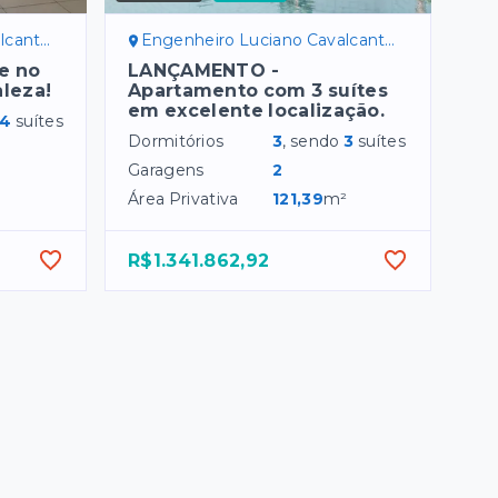
aleza/CE
Engenheiro Luciano Cavalcante - Fortaleza/CE
e no
LANÇAMENTO -
aleza!
Apartamento com 3 suítes
em excelente localização.
4
suítes
Dormitórios
3
, sendo
3
suítes
Garagens
2
Área Privativa
121,39
m²
R$1.341.862,92