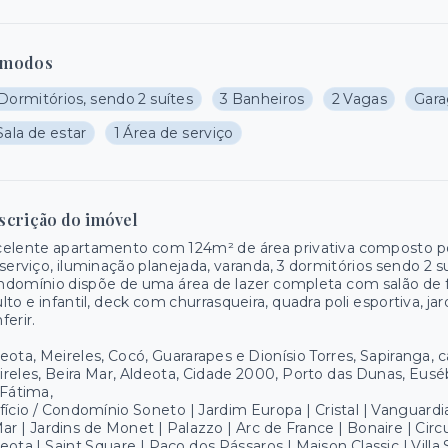
modos
Dormitórios, sendo 2 suítes
3 Banheiros
2 Vagas
Gar
Sala de estar
1 Área de serviço
scrição do imóvel
elente apartamento com 124m² de área privativa composto por
serviço, iluminação planejada, varanda, 3 dormitórios sendo 2 
domínio dispõe de uma área de lazer completa com salão de fe
lto e infantil, deck com churrasqueira, quadra poli esportiva, 
ferir.
eota, Meireles, Cocó, Guararapes e Dionísio Torres, Sapiranga,
reles, Beira Mar, Aldeota, Cidade 2000, Porto das Dunas, Euséb
Fátima,
fício / Condomínio Soneto | Jardim Europa | Cristal | Vanguardi
ar | Jardins de Monet | Palazzo | Arc de France | Bonaire | Circu
eota | Saint Square | Paço dos Pássaros | Maison Classic | Vill