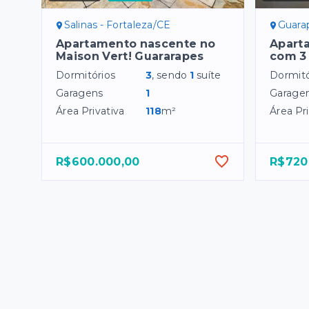
Salinas - Fortaleza/CE
Guarap
Apartamento nascente no
Apart
Maison Vert! Guararapes
com 3 
Dormitórios
3
, sendo
1
suíte
Dormitó
Garagens
1
Garage
Área Privativa
118
m²
Área Pri
R$600.000,00
R$720