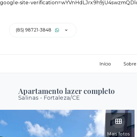
google-site-verification=wYVnHdLJrx9h9jU4swzmQ
(85) 98721-3848
Início
Sobre
Apartamento lazer completo
Salinas - Fortaleza/CE
Mais fotos