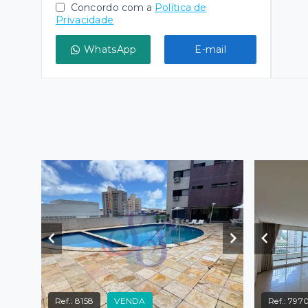
Concordo com a
Política de
Privacidade
WhatsApp
E-mail
Ref.:
8158
VENDA
Ref.:
797