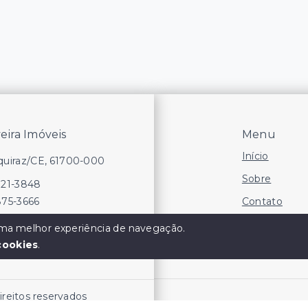
veira Imóveis
Menu
Início
Aquiraz/CE, 61700-000
Sobre
721-3848
Contato
875-3666
Financie
 uma melhor experiência de navegação.
cookies
.
Negocie seu
direitos reservados