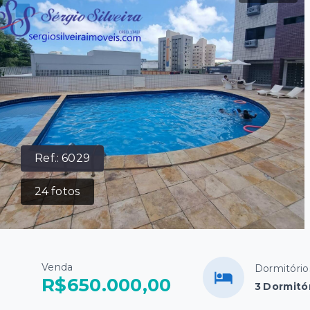
Ref.:
6029
24
fotos
Venda
Dormitório
R$650.000,00
3 Dormitór