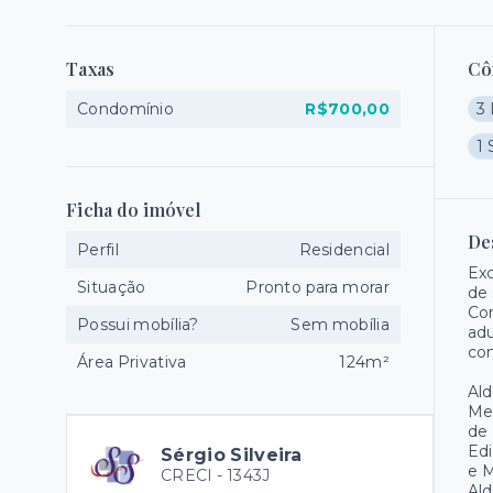
Taxas
Cô
Condomínio
R$700,00
3 
1 
Ficha do imóvel
De
Perfil
Residencial
Exc
Situação
Pronto para morar
de 
Con
Possui mobília?
Sem mobília
adu
con
Área Privativa
124m²
Ald
Mei
de 
Edi
Sérgio Silveira
e M
CRECI -
1343J
Ald