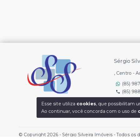
Sérgio Sil
, Centro - 
(85) 98
(85) 98
Ver e-mail
Esse site utiliza
cookies
, que possibilitam
Ao continuar, você concorda com o uso de
© Copyright 2026 - Sérgio Silveira Imóveis - Todos os 