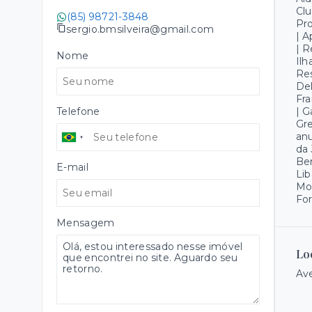
Clu
(85) 98721-3848
Pro
sergio.bmsilveira@gmail.com
| A
| R
Nome
Ilh
Res
Del
Fra
Telefone
| G
Gre
anu
da 
Bem
E-mail
Lib
Mon
For
Mensagem
Lo
Ave