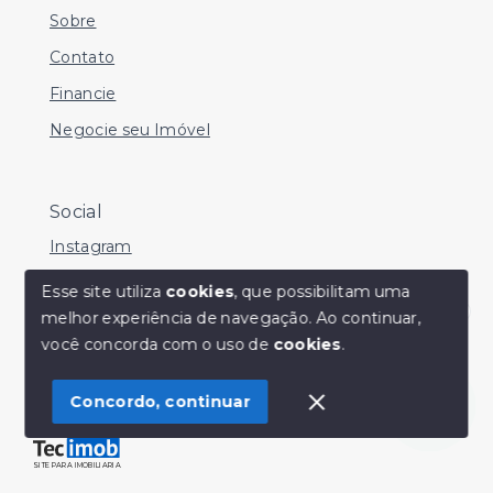
Sobre
Contato
Financie
Negocie seu Imóvel
Social
Instagram
Facebook
Esse site utiliza
cookies
, que possibilitam uma
melhor experiência de navegação.
Ao continuar,
Youtube
Olá! Estamos disponíveis para te ajudar.
você concorda com o uso de
cookies
.
Concordo, continuar
© Copyright 2026 - Sérgio Silveira Imóveis - Todos os
direitos reservados
SITE PARA IMOBILIARIA