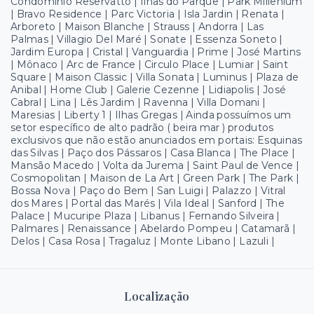
Condominio Reservatto | Ilhas do Parque | Park Millenium
| Bravo Residence | Parc Victoria | Isla Jardin | Renata |
Arboreto | Maison Blanche | Strauss | Andorra | Las
Palmas | Villagio Del Maré | Sonate | Essenza Soneto |
Jardim Europa | Cristal | Vanguardia | Prime | José Martins
| Mônaco | Arc de France | Circulo Place | Lumiar | Saint
Square | Maison Classic | Villa Sonata | Luminus | Plaza de
Anibal | Home Club | Galerie Cezenne | Lidiapolis | José
Cabral | Lina | Lês Jardim | Ravenna | Villa Domani |
Maresias | Liberty 1 | Ilhas Gregas | Ainda possuímos um
setor específico de alto padrão ( beira mar ) produtos
exclusivos que não estão anunciados em portais: Esquinas
das Silvas | Paço dos Pássaros | Casa Blanca | The Place |
Mansão Macedo | Volta da Jurema | Saint Paul de Vence |
Cosmopolitan | Maison de La Art | Green Park | The Park |
Bossa Nova | Paço do Bem | San Luigi | Palazzo | Vitral
dos Mares | Portal das Marés | Vila Ideal | Sanford | The
Palace | Mucuripe Plaza | Libanus | Fernando Silveira |
Palmares | Renaissance | Abelardo Pompeu | Catamarã |
Delos | Casa Rosa | Tragaluz | Monte Libano | Lazuli |
Localização