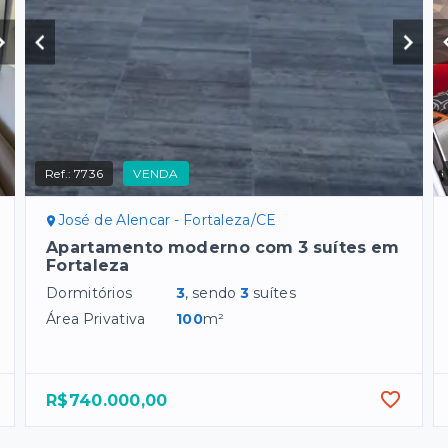
Ref.:
7736
VENDA
José de Alencar - Fortaleza/CE
Apartamento moderno com 3 suítes em
Fortaleza
Dormitórios
3
, sendo
3
suítes
Área Privativa
100
m²
R$740.000,00