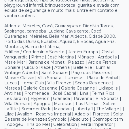
churrasqueira, campo de futebol gramado, academia,
playground infantil, brinquedoteca, guarita elevada com
eclusa de segurança e muito mais! Entre em contato e
venha conferir.
Aldeota, Meireles, Cocó, Guararapes e Dionísio Torres,
Sapiranga, cambeba, Luciano Cavalcante, Cocó,
Guararapes, Meireles, Beira Mar, Aldeota, Cidade 2000,
Porto das Dunas, Eusébio, Aquiraz, 6 Bocas, Aguá Fria,
Montese, Bairro de Fátima,
Edifício / Condomínio Soneto | Jardim Europa | Cristal |
Vanguardia | Prime | José Martins | Mônaco | Acrópolis |
Mar e Mar | Jardins de Monet | Palazzo | Arc de France |
Bonaire | Circulo Place | Athena | Belle Vile | Lumiar |
Vintage Aldeota | Saint Square | Paço dos Pássaros |
Maison Classic | Villa Sonata | Luminus | Plaza de Anibal |
Lucca | Home Club | Vila Firenze | Scopa Residence |
Marees | Galerie Cezenne | Galerie Cezanne | Lidiapolis |
Antilhas | Promenade | José Cabral | Lina | Telma Rios |
Lês Jardim | Hyperion | Granada | Ravenna | Vila Sonata |
Villa Domani | Apogeu | Maresias | Las Palmas | Solaris |
Laffite | Summer Park | Mandara | Liberty 1 | The Village | |
Lilac | Avallon | Reserva Imperial | Adagio | Fioretto | Solar
Bezerra de Menezes Symbolo | Absoluto | Cosmopolitam
| Apogeu | Ilha do Mel | Celebration | Verdi Imperator |