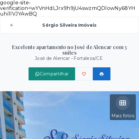
google-site-
verification=wYVnHdLJrx9h9jU4swzmQDlowNy68YH
uhi1lVJYAwBQ
Sérgio Silveira Imóveis
Excelente apartamento no José de Alencar com 3
suítes
José de Alencar - Fortaleza/CE
Compartilhar
Mais fotos