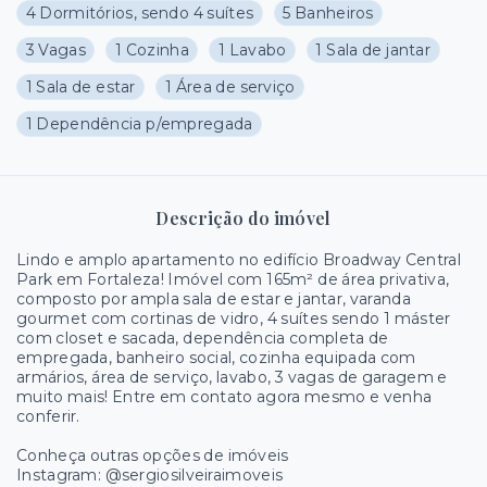
4 Dormitórios, sendo 4 suítes
5 Banheiros
3 Vagas
1 Cozinha
1 Lavabo
1 Sala de jantar
1 Sala de estar
1 Área de serviço
1 Dependência p/empregada
Descrição do imóvel
Lindo e amplo apartamento no edifício Broadway Central
Park em Fortaleza! Imóvel com 165m² de área privativa,
composto por ampla sala de estar e jantar, varanda
gourmet com cortinas de vidro, 4 suítes sendo 1 máster
com closet e sacada, dependência completa de
empregada, banheiro social, cozinha equipada com
armários, área de serviço, lavabo, 3 vagas de garagem e
muito mais! Entre em contato agora mesmo e venha
conferir.
Conheça outras opções de imóveis
Instagram: @sergiosilveiraimoveis