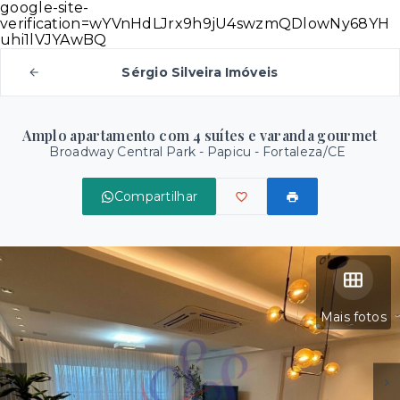
google-site-
verification=wYVnHdLJrx9h9jU4swzmQDlowNy68YH
uhi1lVJYAwBQ
Sérgio Silveira Imóveis
Amplo apartamento com 4 suítes e varanda gourmet
Broadway Central Park -
Papicu - Fortaleza/CE
Compartilhar
Mais fotos