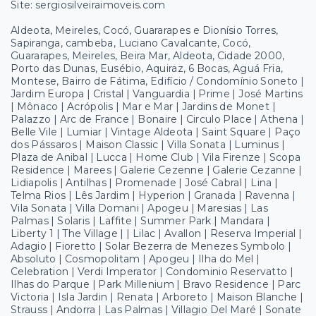
Site: sergiosilveiraimoveis.com
Aldeota, Meireles, Cocó, Guararapes e Dionísio Torres,
Sapiranga, cambeba, Luciano Cavalcante, Cocó,
Guararapes, Meireles, Beira Mar, Aldeota, Cidade 2000,
Porto das Dunas, Eusébio, Aquiraz, 6 Bocas, Aguá Fria,
Montese, Bairro de Fátima, Edifício / Condomínio Soneto |
Jardim Europa | Cristal | Vanguardia | Prime | José Martins
| Mônaco | Acrópolis | Mar e Mar | Jardins de Monet |
Palazzo | Arc de France | Bonaire | Circulo Place | Athena |
Belle Vile | Lumiar | Vintage Aldeota | Saint Square | Paço
dos Pássaros | Maison Classic | Villa Sonata | Luminus |
Plaza de Anibal | Lucca | Home Club | Vila Firenze | Scopa
Residence | Marees | Galerie Cezenne | Galerie Cezanne |
Lidiapolis | Antilhas | Promenade | José Cabral | Lina |
Telma Rios | Lês Jardim | Hyperion | Granada | Ravenna |
Vila Sonata | Villa Domani | Apogeu | Maresias | Las
Palmas | Solaris | Laffite | Summer Park | Mandara |
Liberty 1 | The Village | | Lilac | Avallon | Reserva Imperial |
Adagio | Fioretto | Solar Bezerra de Menezes Symbolo |
Absoluto | Cosmopolitam | Apogeu | Ilha do Mel |
Celebration | Verdi Imperator | Condominio Reservatto |
Ilhas do Parque | Park Millenium | Bravo Residence | Parc
Victoria | Isla Jardin | Renata | Arboreto | Maison Blanche |
Strauss | Andorra | Las Palmas | Villagio Del Maré | Sonate