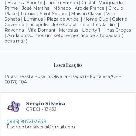
| Essenza Soneto | Jardim Europa | Cristal | Vanguardia |
Prime | José Martins | Mônaco | Arc de France | Circulo
Place | Lumiar | Saint Square | Maison Classic | Villa
Sonata | Luminus | Plaza de Anibal | Home Club | Galerie
Cezenne | Lidiapolis | José Cabral | Lina | Lês Jardim |
Ravenna | Villa Domani | Maresias | Liberty 1 | Ilhas Gregas
| Ainda possuímos um setor específico de alto padrão (
beira mar )
Localização
Rua Cineasta Euselio Oliveira - Papicu - Fortaleza/CE
-
60176-104
Sérgio Silveira
CRECI -
1343J
(85) 98721-3848
sergio.bmsilveira@gmail.com