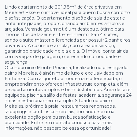
Lindo apartamento de 301,98m² de área privativa em
Meireles! Esse é o imóvel ideal para quem busca conforto
e sofisticação. O apartamento dispõe de sala de estar e
jantar integradas, proporcionando ambientes amplos e
arejados. Varanda gourmet é um destaque, ótimo para
momentos de lazer e entretenimento. São 4 suítes,
sendo a suíte máster diferenciada por possuir 2 banheiros
privativos. A cozinha é ampla, com área de serviço,
garantindo praticidade no dia a dia. O Imóvel conta ainda
com 5 vagas de garagem, oferecendo comodidade e
segurança.
O condomínio Monte Roraima, localizado no prestigiado
bairro Meireles, é sinônimo de luxo e exclusividade em
Fortaleza. Com arquitetura moderna e diferenciada, o
empreendimento oferece infraestrutura completa, além
de apartamentos amplos e bem distribuídos: Área de lazer
equipada, piscina, salão de festas, academia, segurança 24
horas e estacionamento amplo. Situado no bairro
Meireles, próximo à praia, restaurantes renomados,
shoppings e centros comerciais, tornando-se uma
excelente opção para quem busca sofisticação e
praticidade. Entre em contato conosco para mais
informações, não desperdice essa oportunidade!