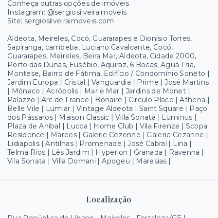
Conheça outras opções de imóveis
Instagram: @sergiosilveiraimoveis
Site: sergiosilveiraimoveis.com
Aldeota, Meireles, Cocó, Guararapes e Dionísio Torres,
Sapiranga, cambeba, Luciano Cavalcante, Cocó,
Guararapes, Meireles, Beira Mar, Aldeota, Cidade 2000,
Porto das Dunas, Eusébio, Aquiraz, 6 Bocas, Aguá Fria,
Montese, Bairro de Fátima, Edifício / Condomínio Soneto |
Jardim Europa | Cristal | Vanguardia | Prime | José Martins
| Mônaco | Acrópolis | Mar e Mar | Jardins de Monet |
Palazzo | Arc de France | Bonaire | Circulo Place | Athena |
Belle Vile | Lumiar | Vintage Aldeota | Saint Square | Paço
dos Pássaros | Maison Classic | Villa Sonata | Luminus |
Plaza de Anibal | Lucca | Home Club | Vila Firenze | Scopa
Residence | Marees | Galerie Cezenne | Galerie Cezanne |
Lidiapolis | Antilhas | Promenade | José Cabral | Lina |
Telma Rios | Lês Jardim | Hyperion | Granada | Ravenna |
Vila Sonata | Villa Domani | Apogeu | Maresias |
Localização
Rua República do Líbano - Meireles - Fortaleza/CE |