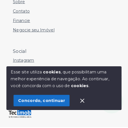
Sobre
Contato
Financie
Negocie seu Imóvel
Social
Instagram
Facebook
Esse site utiliza
cookies
, que possibilitam uma
melhor experiência de navegação.
Ao continuar,
Youtube
Olá! Estamos disponíveis para te ajudar.
você concorda com o uso de
cookies
.
Concordo, continuar
© Copyright 2026 - Sérgio Silveira Imóveis - Todos os
direitos reservados
SITE PARA IMOBILIARIA