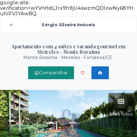
google-site-
verification=wYVnHdLJrx9h9jU4swzmQDlowNy68YH
uhi1lVJYAwBQ
Sérgio Silveira Imóveis
Apartamento com 4 suítes e varanda gourmet em
Meireles - Monte Roraima
Monte Roraima -
Meireles - Fortaleza/CE
Compartilhar
Mais fotos