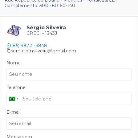
Complemento: 300
- 60160-140
Sérgio Silveira
CRECI -
1343J
(85) 98721-3848
sergio.bmsilveira@gmail.com
Nome
Telefone
E-mail
Mensagem