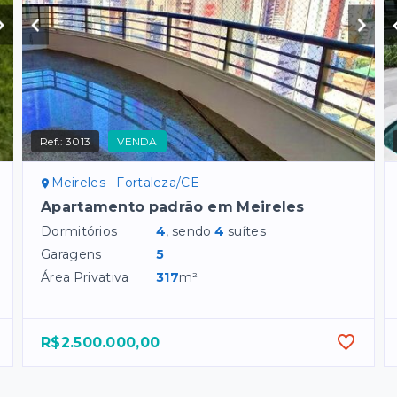
Ref.:
3013
VENDA
Meireles - Fortaleza/CE
Apartamento padrão em Meireles
Dormitórios
4
, sendo
4
suítes
Garagens
5
Área Privativa
317
m²
R$2.500.000,00