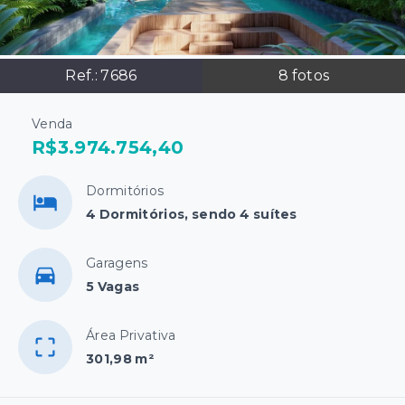
Ref.:
7686
8
fotos
Venda
R$3.974.754,40
Dormitórios
4 Dormitórios, sendo 4 suítes
Garagens
5 Vagas
Área Privativa
301,98 m²