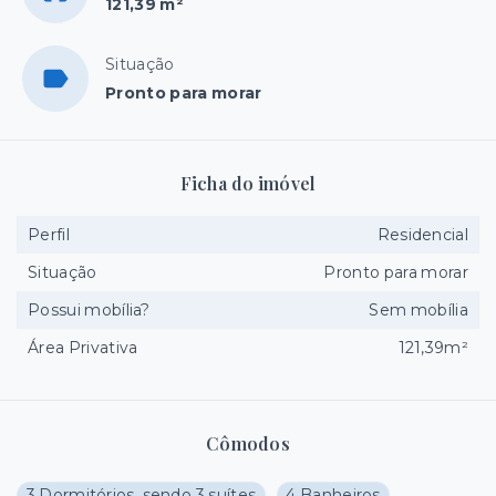
121,39 m²
Situação
Pronto para morar
Ficha do imóvel
Perfil
Residencial
Situação
Pronto para morar
Possui mobília?
Sem mobília
Área Privativa
121,39m²
Cômodos
3 Dormitórios, sendo 3 suítes
4 Banheiros