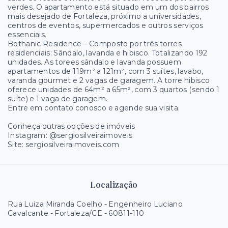
verdes. O apartamento está situado em um dos bairros
mais desejado de Fortaleza, próximo a universidades,
centros de eventos, supermercados e outros serviços
essenciais.
Bothanic Residence – Composto por três torres
residenciais: Sândalo, lavanda e hibisco. Totalizando 192
unidades. As torees sândalo e lavanda possuem
apartamentos de 119m² a 121m², com 3 suítes, lavabo,
varanda gourmet e 2 vagas de garagem. A torre hibisco
oferece unidades de 64m² a 65m², com 3 quartos (sendo 1
suíte) e 1 vaga de garagem.
Entre em contato conosco e agende sua visita.
Conheça outras opções de imóveis
Instagram: @sergiosilveiraimoveis
Site: sergiosilveiraimoveis.com
Localização
Rua Luiza Miranda Coelho - Engenheiro Luciano
Cavalcante - Fortaleza/CE
- 60811-110