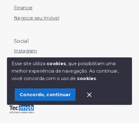
Financie
Negocie seu Imóvel
Social
Instagram
Facebook
Esse site utiliza
cookies
, que possibilitam uma
melhor experiência de navegação.
Ao continuar,
Youtube
Olá! Estamos disponíveis para te ajudar.
você concorda com o uso de
cookies
.
Concordo, continuar
© Copyright 2026 - Sérgio Silveira Imóveis - Todos os
direitos reservados
SITE PARA IMOBILIARIA
Início
Histórico
Favoritos