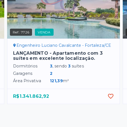
Ref.:
7726
VENDA
Engenheiro Luciano Cavalcante - Fortaleza/CE
LANÇAMENTO - Apartamento com 3
suítes em excelente localização.
Dormitórios
3
, sendo
3
suítes
Garagens
2
Área Privativa
121,39
m²
R$1.341.862,92