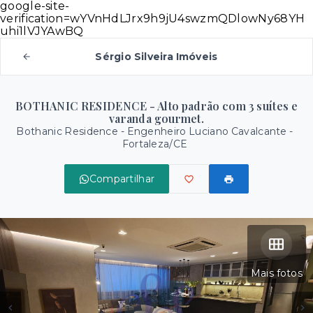
google-site-
verification=wYVnHdLJrx9h9jU4swzmQDlowNy68YH
uhi1lVJYAwBQ
Sérgio Silveira Imóveis
BOTHANIC RESIDENCE - Alto padrão com 3 suítes e
varanda gourmet.
Bothanic Residence -
Engenheiro Luciano Cavalcante -
Fortaleza/CE
Compartilhar
Mais fotos