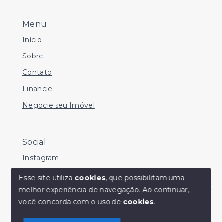
Menu
Início
Sobre
Contato
Financie
Negocie seu Imóvel
Social
Instagram
Facebook
Esse site utiliza
cookies
, que possibilitam uma
melhor experiência de navegação.
Ao continuar,
Youtube
Olá! Estamos disponíveis para te ajudar.
você concorda com o uso de
cookies
.