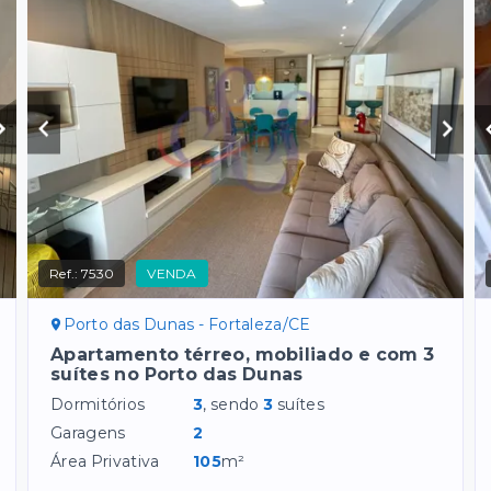
Ref.:
7530
VENDA
Porto das Dunas - Fortaleza/CE
Apartamento térreo, mobiliado e com 3
suítes no Porto das Dunas
Dormitórios
3
, sendo
3
suítes
Garagens
2
Área Privativa
105
m²