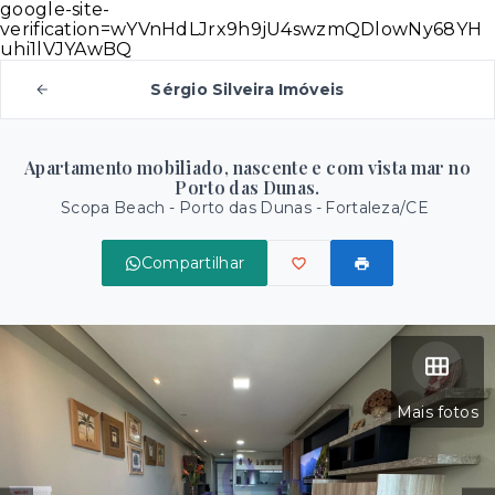
google-site-
verification=wYVnHdLJrx9h9jU4swzmQDlowNy68YH
uhi1lVJYAwBQ
Sérgio Silveira Imóveis
Apartamento mobiliado, nascente e com vista mar no
Porto das Dunas.
Scopa Beach -
Porto das Dunas - Fortaleza/CE
Compartilhar
Mais fotos