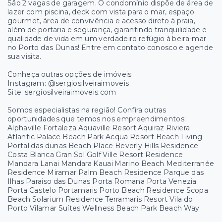
São 2 vagas de garagem. O condomínio dispõe de área de
lazer com piscina, deck com vista para o mar, espaço
gourmet, área de convivência e acesso direto à praia,
além de portaria e segurança, garantindo tranquilidade e
qualidade de vida em um verdadeiro refúgio à beira-mar
no Porto das Dunas! Entre em contato conosco e agende
sua visita.
Conheça outras opções de imóveis
Instagram: @sergiosilveiraimoveis
Site: sergiosilveiraimoveis.com
Somos especialistas na região! Confira outras
oportunidades que temos nos empreendimentos:
Alphaville Fortaleza Aquaville Resort Aquiraz Riviera
Atlantic Palace Beach Park Acqua Resort Beach Living
Portal das dunas Beach Place Beverly Hills Residence
Costa Blanca Gran Sol Golf Ville Resort Residence
Mandara Lanai Mandara Kauai Marino Beach Mediterranée
Residence Miramar Palm Beach Residence Parque das
Ilhas Paraiso das Dunas Porta Romana Porta Venezia
Porta Castelo Portamaris Porto Beach Residence Scopa
Beach Solarium Residence Terramaris Resort Vila do
Porto Vilamar Suítes Wellness Beach Park Beach Way