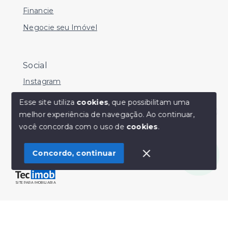
Financie
Negocie seu Imóvel
Social
Instagram
Facebook
Esse site utiliza
cookies
, que possibilitam uma
melhor experiência de navegação.
Ao continuar,
Youtube
Olá! Estamos disponíveis para te ajudar.
você concorda com o uso de
cookies
.
Concordo, continuar
© Copyright 2026 - Sérgio Silveira Imóveis - Todos os
direitos reservados
SITE PARA IMOBILIARIA
Início
Histórico
Favoritos