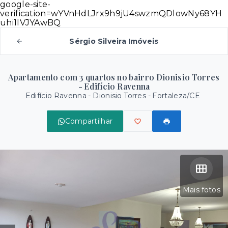
google-site-
verification=wYVnHdLJrx9h9jU4swzmQDlowNy68YH
uhi1lVJYAwBQ
Sérgio Silveira Imóveis
Apartamento com 3 quartos no bairro Dionisio Torres
- Edifício Ravenna
Edifício Ravenna -
Dionisio Torres - Fortaleza/CE
Compartilhar
Mais fotos