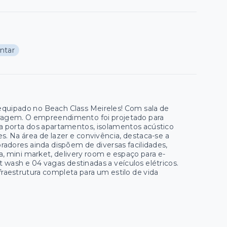
antar
equipado no Beach Class Meireles! Com sala de
 garagem. O empreendimento foi projetado para
na porta dos apartamentos, isolamentos acústico
s. Na área de lazer e convivência, destaca-se a
radores ainda dispõem de diversas facilidades,
a, mini market, delivery room e espaço para e-
 wash e 04 vagas destinadas a veículos elétricos.
estrutura completa para um estilo de vida