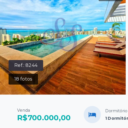
Ref.:
8244
18
fotos
Venda
Dormitório
R$700.000,00
1 Dormitór