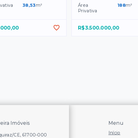
vativa
38,53
m²
Área
188
m²
Privativa
.000,00
R$3.500.000,00
veira Imóveis
Menu
Início
Aquiraz/CE, 61700-000