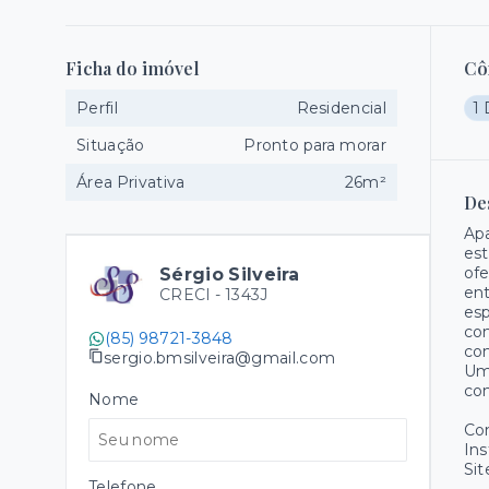
Ficha do imóvel
Cô
Perfil
Residencial
1
Situação
Pronto para morar
Área Privativa
26m²
De
Apa
est
ofe
Sérgio Silveira
ent
CRECI -
1343J
esp
com
(85) 98721-3848
com
sergio.bmsilveira@gmail.com
Um
co
Nome
Co
Ins
Sit
Telefone