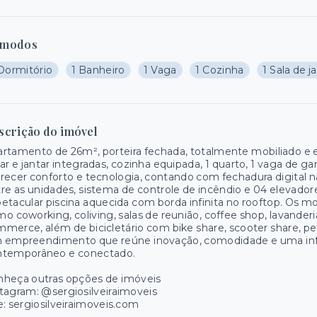
modos
 Dormitório
1 Banheiro
1 Vaga
1 Cozinha
1 Sala de j
scrição do imóvel
rtamento de 26m², porteira fechada, totalmente mobiliado e 
ar e jantar integradas, cozinha equipada, 1 quarto, 1 vaga de
recer conforto e tecnologia, contando com fechadura digital 
re as unidades, sistema de controle de incêndio e 04 elevadore
etacular piscina aquecida com borda infinita no rooftop. Os mo
o coworking, coliving, salas de reunião, coffee shop, lavanderi
merce, além de bicicletário com bike share, scooter share, pet
 empreendimento que reúne inovação, comodidade e uma infra
ntemporâneo e conectado.
nheça outras opções de imóveis
tagram: @sergiosilveiraimoveis
e: sergiosilveiraimoveis.com