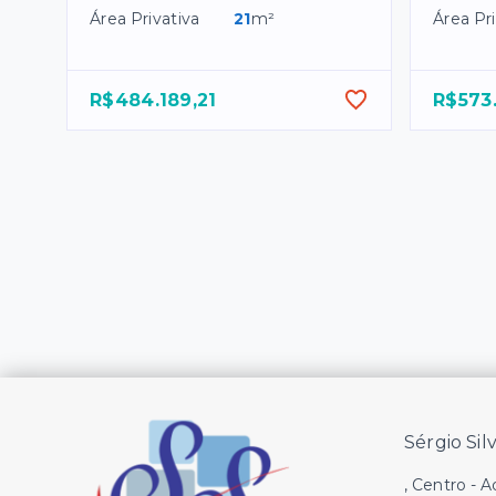
Área Privativa
21
m²
Área Pri
R$484.189,21
R$573
Sérgio Sil
, Centro - 