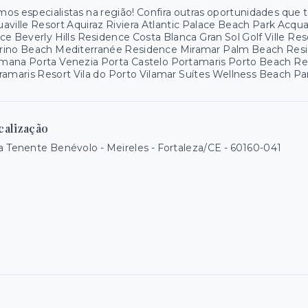
os especialistas na região! Confira outras oportunidades que
aville Resort Aquiraz Riviera Atlantic Palace Beach Park Acq
ce Beverly Hills Residence Costa Blanca Gran Sol Golf Ville R
rino Beach Mediterranée Residence Miramar Palm Beach Resid
mana Porta Venezia Porta Castelo Portamaris Porto Beach R
ramaris Resort Vila do Porto Vilamar Suítes Wellness Beach P
calização
 Tenente Benévolo - Meireles - Fortaleza/CE
- 60160-041