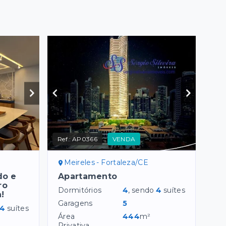
Ref.:
AP0366
VENDA
Meireles - Fortaleza/CE
do e
Apartamento
ro
Dormitórios
4
, sendo
4
suítes
!
Garagens
5
4
suítes
Área
444
m²
Privativa