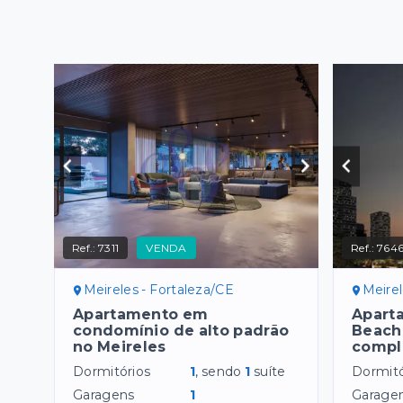
Ref.:
7311
VENDA
Ref.:
764
Meireles - Fortaleza/CE
Meirel
Apartamento em
Apart
condomínio de alto padrão
Beach 
no Meireles
compl
Dormitórios
1
, sendo
1
suíte
Dormitó
Garagens
1
Garage