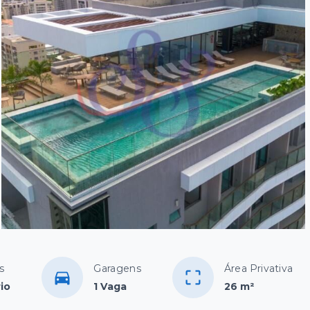
s
Garagens
Área Privativa
io
1 Vaga
26 m²