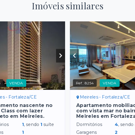
Imóveis similares
6
VENDA
Ref.:
8254
VENDA
es - Fortaleza/CE
Meireles - Fortaleza/CE
amento nascente no
Apartamento mobilia
Class com lazer
com vista mar no bair
eto em Meireles.
Meireles em Fortaleza
rios
1
, sendo
1
suíte
Dormitórios
4
, sendo
ns
1
Garagens
2