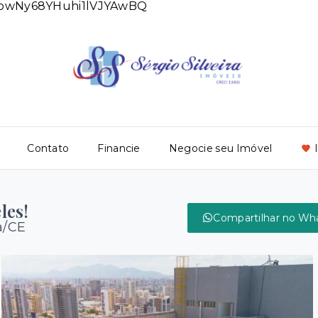
DlowNy68YHuhi1lVJYAwBQ
Contato
Financie
Negocie seu Imóvel
les!
Compartilhar no Wh
a/CE