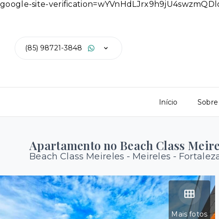
google-site-verification=wYVnHdLJrx9h9jU4swzmQ
(85) 98721-3848
Início
Sobre
Apartamento no Beach Class Meire
Beach Class Meireles -
Meireles - Fortalez
Mais fotos