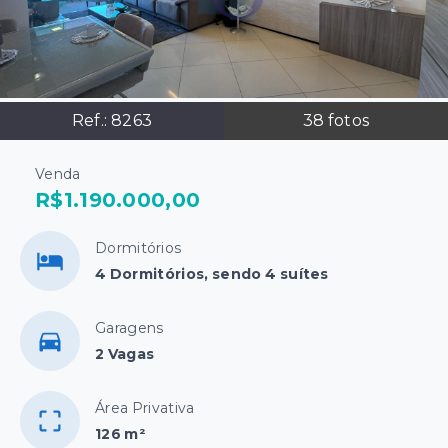
Ref.:
8263
38
fotos
Venda
R$1.190.000,00
Dormitórios
4 Dormitórios, sendo 4 suítes
Garagens
2 Vagas
Área Privativa
126 m²