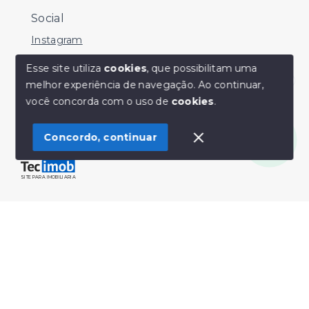
Social
Instagram
Facebook
Esse site utiliza
cookies
, que possibilitam uma
melhor experiência de navegação.
Ao continuar,
Youtube
Olá! Estamos disponíveis para te ajudar.
você concorda com o uso de
cookies
.
Concordo, continuar
© Copyright 2026 - Sérgio Silveira Imóveis - Todos os
direitos reservados
SITE PARA IMOBILIARIA
Início
Histórico
Favoritos