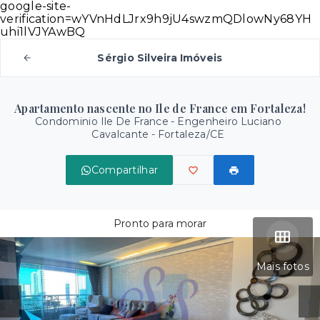
google-site-
verification=wYVnHdLJrx9h9jU4swzmQDlowNy68YH
uhi1lVJYAwBQ
Sérgio Silveira Imóveis
Apartamento nascente no Ile de France em Fortaleza!
Condominio Ile De France -
Engenheiro Luciano
Cavalcante - Fortaleza/CE
Compartilhar
Pronto para morar
Mais fotos