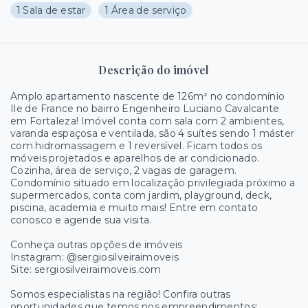
1 Sala de estar
1 Área de serviço
Descrição do imóvel
Amplo apartamento nascente de 126m² no condomínio
Ile de France no bairro Engenheiro Luciano Cavalcante
em Fortaleza! Imóvel conta com sala com 2 ambientes,
varanda espaçosa e ventilada, são 4 suítes sendo 1 máster
com hidromassagem e 1 reversível. Ficam todos os
móveis projetados e aparelhos de ar condicionado.
Cozinha, área de serviço, 2 vagas de garagem.
Condomínio situado em localização privilegiada próximo a
supermercados, conta com jardim, playground, deck,
piscina, academia e muito mais! Entre em contato
conosco e agende sua visita.
Conheça outras opções de imóveis
Instagram: @sergiosilveiraimoveis
Site: sergiosilveiraimoveis.com
Somos especialistas na região! Confira outras
oportunidades que temos nos empreendimentos: