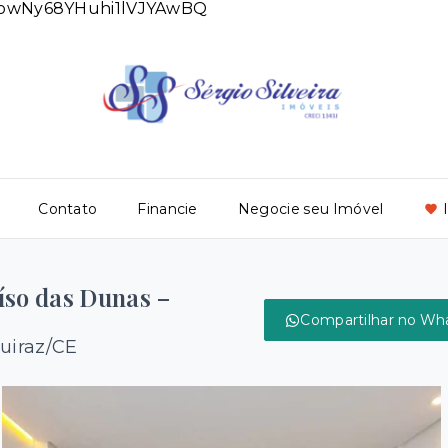
DlowNy68YHuhi1lVJYAwBQ
Contato
Financie
Negocie seu Imóvel
íso das Dunas –
Compartilhar no Wh
uiraz/CE