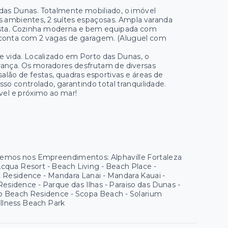
das Dunas. Totalmente mobiliado, o imóvel
is ambientes, 2 suítes espaçosas. Ampla varanda
 vista. Cozinha moderna e bem equipada com
o conta com 2 vagas de garagem. (Aluguel com
 vida. Localizado em Porto das Dunas, o
rança. Os moradores desfrutam de diversas
alão de festas, quadras esportivas e áreas de
so controlado, garantindo total tranquilidade.
vel e próximo ao mar!
 temos nos Empreendimentos: Alphaville Fortaleza
 Acqua Resort - Beach Living - Beach Place -
ort Residence - Mandara Lanai - Mandara Kauai -
sidence - Parque das Ilhas - Paraiso das Dunas -
to Beach Residence - Scopa Beach - Solarium
ellness Beach Park