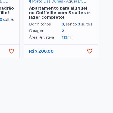
az/CE
Porto Das Dunas - Aquiraz/CE
padrão
Apartamento para aluguel
ille!
no Golf Ville com 3 suítes e
lazer completo!
3
suítes
Dormitórios
3
, sendo
3
suítes
Garagens
2
Área Privativa
115
m²
R$7.200,00