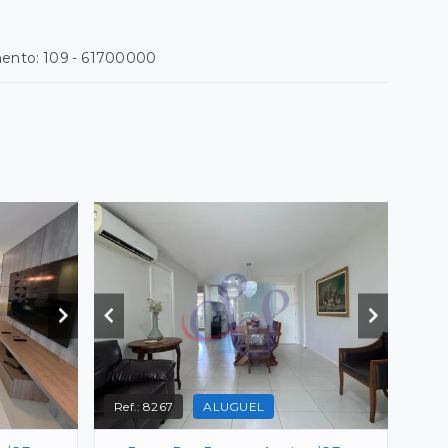
mento: 109
- 61700000
Ref.:
8267
ALUGUEL