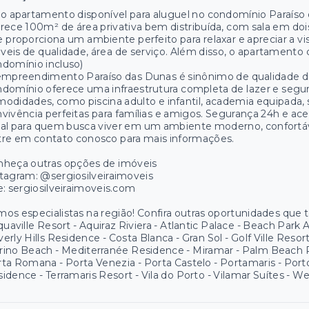
o apartamento disponível para aluguel no condomínio Paraíso 
rece 100m² de área privativa bem distribuída, com sala em do
 proporciona um ambiente perfeito para relaxar e apreciar a
eis de qualidade, área de serviço. Além disso, o apartament
domínio incluso)
mpreendimento Paraíso das Dunas é sinônimo de qualidade de
domínio oferece uma infraestrutura completa de lazer e segu
odidades, como piscina adulto e infantil, academia equipada, s
vivência perfeitas para famílias e amigos. Segurança 24h e aces
eal para quem busca viver em um ambiente moderno, confortá
tre em contato conosco para mais informações.
nheça outras opções de imóveis
tagram: @sergiosilveiraimoveis
e: sergiosilveiraimoveis.com
os especialistas na região! Confira outras oportunidades que
quaville Resort - Aquiraz Riviera - Atlantic Palace - Beach Park
erly Hills Residence - Costa Blanca - Gran Sol - Golf Ville Res
ino Beach - Mediterranée Residence - Miramar - Palm Beach Re
ta Romana - Porta Venezia - Porta Castelo - Portamaris - Por
idence - Terramaris Resort - Vila do Porto - Vilamar Suítes - W