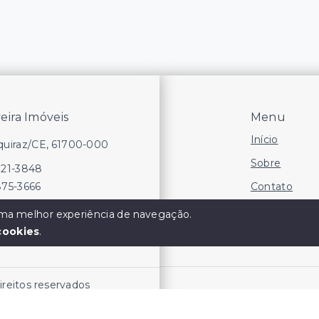
veira Imóveis
Menu
Início
Aquiraz/CE, 61700-000
Sobre
721-3848
Contato
875-3666
Financie
 uma melhor experiência de navegação.
cookies
.
Negocie seu
direitos reservados