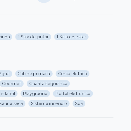
zinha
1 Sala de jantar
1 Sala de estar
Agua
Cabine primaria
Cerca elétrica
Gourmet
Guarita segurança
infantil
Playground
Portal eletronico
Sauna seca
Sistema incendio
Spa