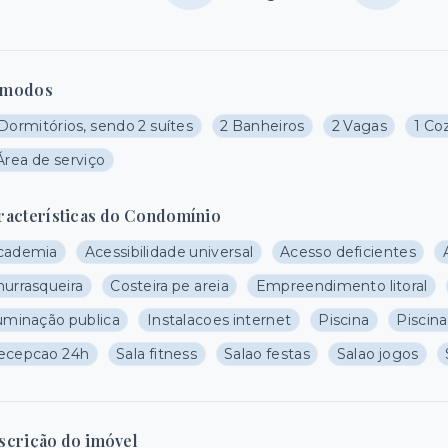
modos
Dormitórios, sendo 2 suítes
2 Banheiros
2 Vagas
1 Co
Área de serviço
racterísticas do Condomínio
cademia
Acessibilidade universal
Acesso deficientes
hurrasqueira
Costeira pe areia
Empreendimento litoral
luminação publica
Instalacoes internet
Piscina
Piscina 
ecepcao 24h
Sala fitness
Salao festas
Salao jogos
scrição do imóvel