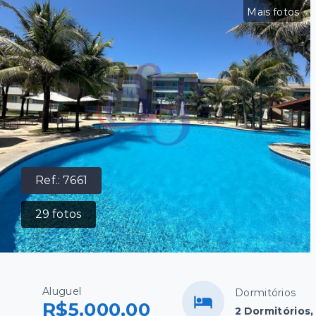
Mais fotos
Ref.:
7661
29
fotos
Aluguel
Dormitórios
R$5.000,00
2 Dormitórios,