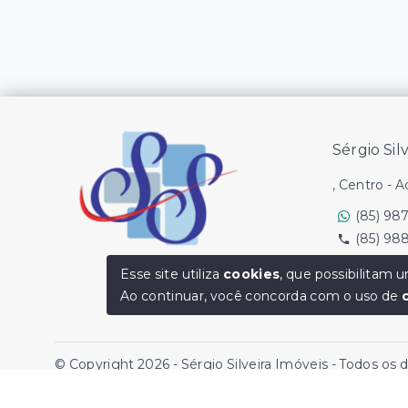
Sérgio Sil
, Centro - 
(85) 98
(85) 98
Ver e-mail
Esse site utiliza
cookies
, que possibilitam
Ao continuar, você concorda com o uso de
© Copyright 2026 - Sérgio Silveira Imóveis - Todos os 