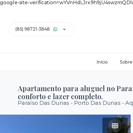
google-site-verification=wYVnHdLJrx9h9jU4swzmQ
(85) 98721-3848
Início
Sobre
Apartamento para aluguel no Para
conforto e lazer completo.
Paraíso Das Dunas -
Porto Das Dunas - Aq