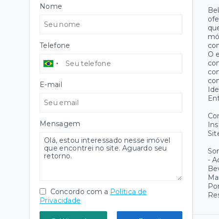
Nome
Bel
ofe
que
móv
Telefone
con
O e
con
com
con
E-mail
Id
En
Co
Mensagem
Ins
Sit
Som
- A
Bev
Mar
Por
Concordo com a
Política de
Res
Privacidade