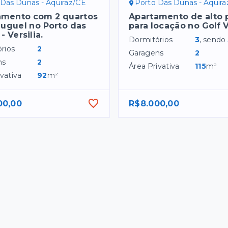
 Das Dunas - Aquiraz/CE
Porto Das Dunas - Aquir
amento com 2 quartos
Apartamento de alto 
luguel no Porto das
para locação no Golf V
- Versilia.
Dormitórios
3
, sendo
rios
2
Garagens
2
ns
2
Área Privativa
115
m²
vativa
92
m²
00,00
R$8.000,00