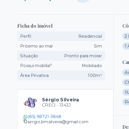
Ficha do imóvel
Cô
Perfil
Residencial
2 
Próximo ao mar
Sim
1 
Situação
Pronto para morar
Ca
Possui mobília?
Mobiliado
A
Área Privativa
100m²
C
I
Sérgio Silveira
R
CRECI -
1343J
(85) 98721-3848
sergio.bmsilveira@gmail.com
De