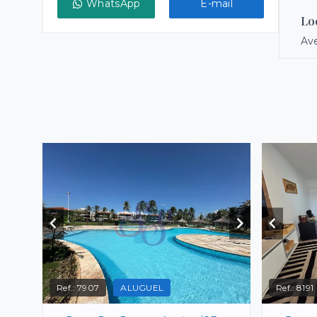
WhatsApp
E-mail
Lo
Ave
Ref.:
7907
ALUGUEL
Ref.:
8191