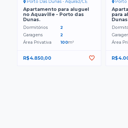
Porto Das Dunas - Aquiraz/CE
Porto
Apartamento para aluguel
Apart
no Aquaville - Porto das
para a
Dunas.
Dunas 
Dormitórios
2
Dormitó
Garagens
2
Garage
Área Privativa
100
m²
Área Pri
R$4.850,00
R$4.0