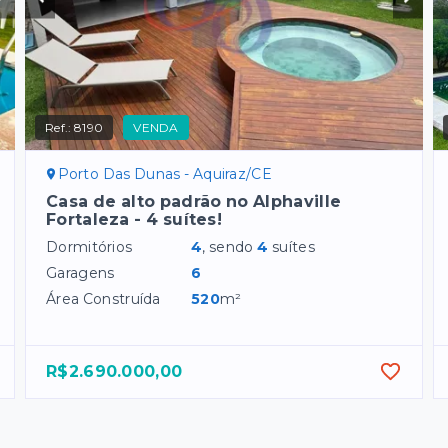
Ref.:
8190
VENDA
Porto Das Dunas - Aquiraz/CE
Casa de alto padrão no Alphaville
Fortaleza - 4 suítes!
Dormitórios
4
, sendo
4
suítes
Garagens
6
Área Construída
520
m²
R$2.690.000,00