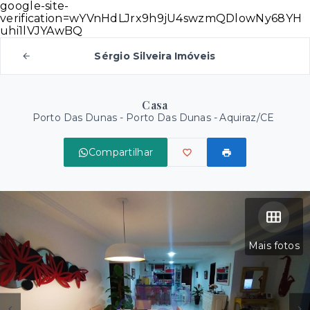
google-site-
verification=wYVnHdLJrx9h9jU4swzmQDlowNy68YH
uhi1lVJYAwBQ
Sérgio Silveira Imóveis
Casa
Porto Das Dunas -
Porto Das Dunas - Aquiraz/CE
Compartilhar
Mais fotos