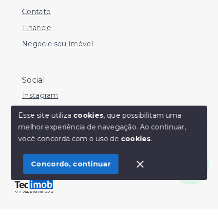
Contato
Financie
Negocie seu Imóvel
Social
Instagram
Facebook
Esse site utiliza
cookies
, que possibilitam uma
melhor experiência de navegação.
Ao continuar,
Youtube
Olá! Estamos disponíveis para te ajudar.
você concorda com o uso de
cookies
.
Concordo, continuar
© Copyright 2026 - Sérgio Silveira Imóveis - Todos os
direitos reservados
SITE PARA IMOBILIARIA