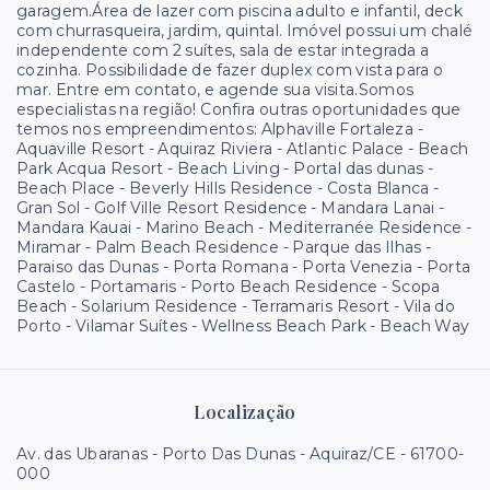
garagem.Área de lazer com piscina adulto e infantil, deck
com churrasqueira, jardim, quintal. Imóvel possui um chalé
independente com 2 suítes, sala de estar integrada a
cozinha. Possibilidade de fazer duplex com vista para o
mar. Entre em contato, e agende sua visita.Somos
especialistas na região! Confira outras oportunidades que
temos nos empreendimentos: Alphaville Fortaleza -
Aquaville Resort - Aquiraz Riviera - Atlantic Palace - Beach
Park Acqua Resort - Beach Living - Portal das dunas -
Beach Place - Beverly Hills Residence - Costa Blanca -
Gran Sol - Golf Ville Resort Residence - Mandara Lanai -
Mandara Kauai - Marino Beach - Mediterranée Residence -
Miramar - Palm Beach Residence - Parque das Ilhas -
Paraiso das Dunas - Porta Romana - Porta Venezia - Porta
Castelo - Portamaris - Porto Beach Residence - Scopa
Beach - Solarium Residence - Terramaris Resort - Vila do
Porto - Vilamar Suítes - Wellness Beach Park - Beach Way
Localização
Av. das Ubaranas - Porto Das Dunas - Aquiraz/CE
- 61700-
000