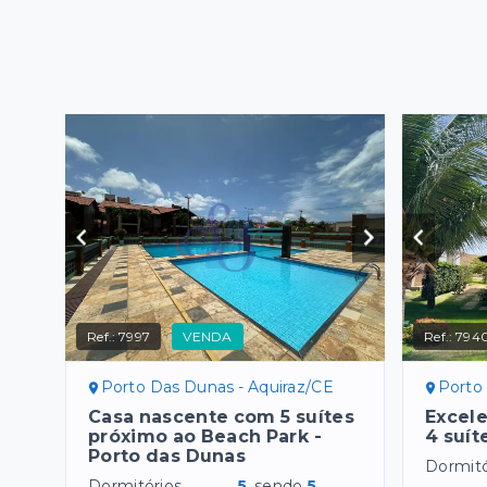
Ref.:
7997
VENDA
Ref.:
794
Porto Das Dunas - Aquiraz/CE
Porto
Casa nascente com 5 suítes
Excel
próximo ao Beach Park -
4 suít
Porto das Dunas
Dormitó
Dormitórios
5
, sendo
5