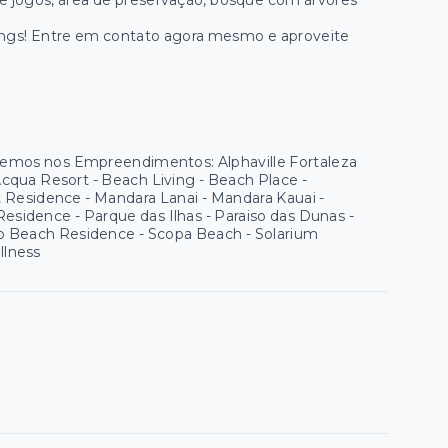
o de jogos, área de preservação, bosque com árvores
ings! Entre em contato agora mesmo e aproveite
 temos nos Empreendimentos: Alphaville Fortaleza
 Acqua Resort - Beach Living - Beach Place -
ort Residence - Mandara Lanai - Mandara Kauai -
sidence - Parque das Ilhas - Paraiso das Dunas -
to Beach Residence - Scopa Beach - Solarium
llness