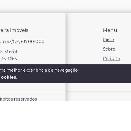
veira Imóveis
Menu
Início
Aquiraz/CE, 61700-000
Sobre
721-3848
Contato
875-3666
Financie
 uma melhor experiência de navegação.
cookies
.
Negocie seu
direitos reservados