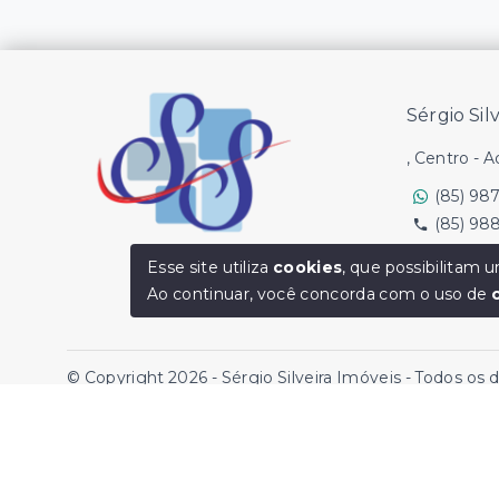
Sérgio Sil
, Centro - 
(85) 98
(85) 98
Ver e-mail
Esse site utiliza
cookies
, que possibilitam
Ao continuar, você concorda com o uso de
© Copyright 2026 - Sérgio Silveira Imóveis - Todos os 