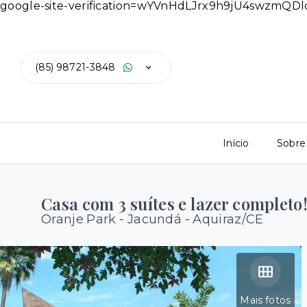
google-site-verification=wYVnHdLJrx9h9jU4swzmQ
(85) 98721-3848
Início
Sobre
Casa com 3 suítes e lazer completo
Oranje Park -
Jacundá - Aquiraz/CE
Mais fotos