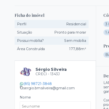
Ficha do imóvel
Cô
Perfil
Residencial
3 
Situação
Pronto para morar
1 
Possui mobília?
Sem mobília
Pr
Área Construída
177,88m²
B
Sérgio Silveira
CRECI -
1343J
De
LAN
(85) 98721-3848
sen
sergio.bmsilveira@gmail.com
ga
Nome
Con
pis