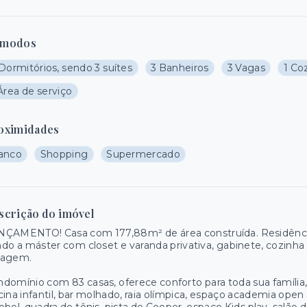
modos
Dormitórios, sendo 3 suítes
3 Banheiros
3 Vagas
1 Co
Área de serviço
oximidades
anco
Shopping
Supermercado
scrição do imóvel
ÇAMENTO! Casa com 177,88m² de área construída. Residência c
do a máster com closet e varanda privativa, gabinete, cozinha 
ragem.
domínio com 83 casas, oferece conforto para toda sua família,
cina infantil, bar molhado, raia olímpica, espaço academia open 