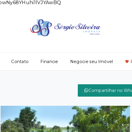
DlowNy68YHuhi1lVJYAwBQ
Contato
Financie
Negocie seu Imóvel
!
Compartilhar no Wh