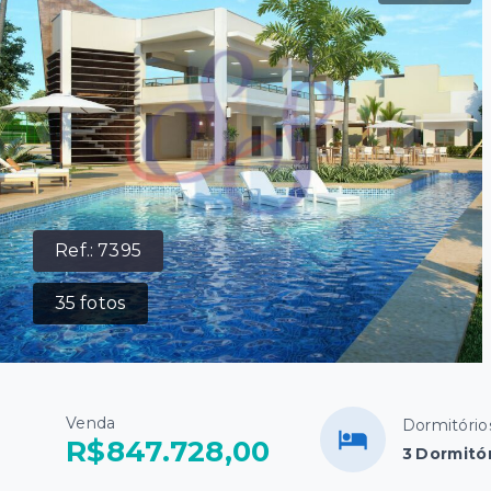
Ref.:
7395
35
fotos
Venda
Dormitório
R$847.728,00
3 Dormitór