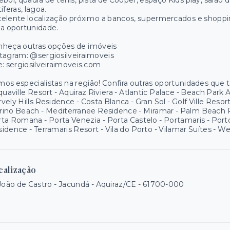
ebol, quadra de tênis, pista de Cooper, espaço Kids play, salã
tíferas, lagoa.
elente localização próximo a bancos, supermercados e shopp
a oportunidade.
nheça outras opções de imóveis
tagram: @sergiosilveiraimoveis
e: sergiosilveiraimoveis.com
os especialistas na região! Confira outras oportunidades que
quaville Resort - Aquiraz Riviera - Atlantic Palace - Beach Park
vely Hills Residence - Costa Blanca - Gran Sol - Golf Ville Res
ino Beach - Mediterranee Residence - Miramar - Palm Beach Re
ta Romana - Porta Venezia - Porta Castelo - Portamaris - Por
idence - Terramaris Resort - Vila do Porto - Vilamar Suítes - We
calização
João de Castro - Jacundá - Aquiraz/CE
- 61700-000