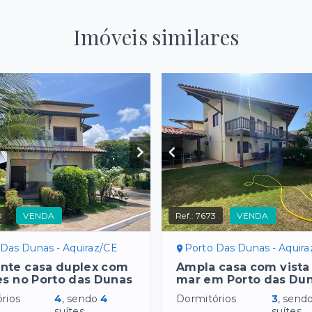
Imóveis similares
0
VENDA
Ref.:
7673
VENDA
 Das Dunas - Aquiraz/CE
Porto Das Dunas - Aquir
ente casa duplex com
Ampla casa com vista 
es no Porto das Dunas
mar em Porto das Dun
rios
4
, sendo
4
Dormitórios
3
, send
suítes
suítes