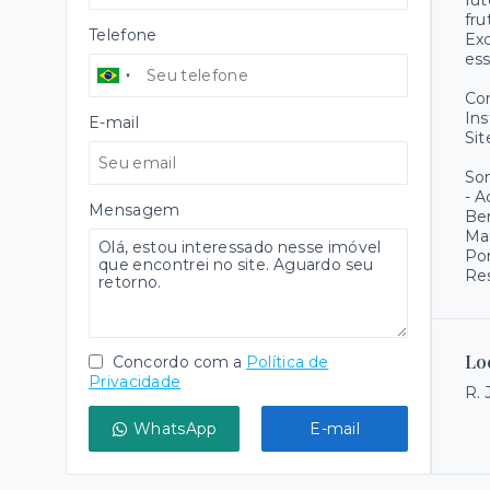
fut
fru
Telefone
Exc
ess
Co
Ins
E-mail
Sit
Som
- A
Mensagem
Ber
Mar
Por
Res
Lo
Concordo com a
Política de
Privacidade
R. 
WhatsApp
E-mail