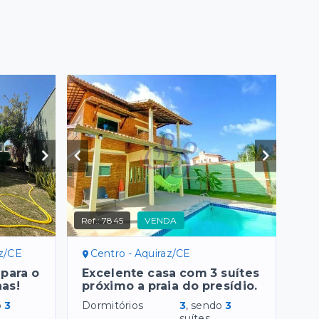
Ref.:
7845
VENDA
az/CE
Centro - Aquiraz/CE
para o
Excelente casa com 3 suítes
as!
próximo a praia do presídio.
o
3
Dormitórios
3
, sendo
3
suítes