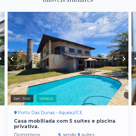
Ref.:
7491
VENDA
Porto Das Dunas - Aquiraz/CE
Casa mobiliada com 5 suítes e piscina
privativa.
Dormitórios
5
, sendo
5
suítes