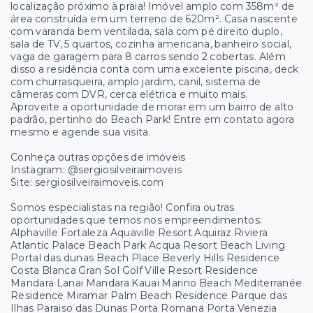
localização próximo à praia! Imóvel amplo com 358m² de
área construída em um terreno de 620m². Casa nascente
com varanda bem ventilada, sala com pé direito duplo,
sala de TV, 5 quartos, cozinha americana, banheiro social,
vaga de garagem para 8 carros sendo 2 cobertas. Além
disso a residência conta com uma excelente piscina, deck
com churrasqueira, amplo jardim, canil, sistema de
câmeras com DVR, cerca elétrica e muito mais.
Aproveite a oportunidade de morar em um bairro de alto
padrão, pertinho do Beach Park! Entre em contato agora
mesmo e agende sua visita.
Conheça outras opções de imóveis
Instagram: @sergiosilveiraimoveis
Site: sergiosilveiraimoveis.com
Somos especialistas na região! Confira outras
oportunidades que temos nos empreendimentos:
Alphaville Fortaleza Aquaville Resort Aquiraz Riviera
Atlantic Palace Beach Park Acqua Resort Beach Living
Portal das dunas Beach Place Beverly Hills Residence
Costa Blanca Gran Sol Golf Ville Resort Residence
Mandara Lanai Mandara Kauai Marino Beach Mediterranée
Residence Miramar Palm Beach Residence Parque das
Ilhas Paraiso das Dunas Porta Romana Porta Venezia