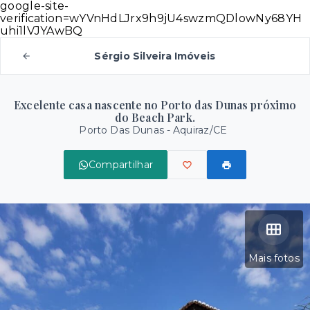
google-site-
verification=wYVnHdLJrx9h9jU4swzmQDlowNy68YH
uhi1lVJYAwBQ
Sérgio Silveira Imóveis
Excelente casa nascente no Porto das Dunas próximo
do Beach Park.
Porto Das Dunas - Aquiraz/CE
Compartilhar
Mais fotos