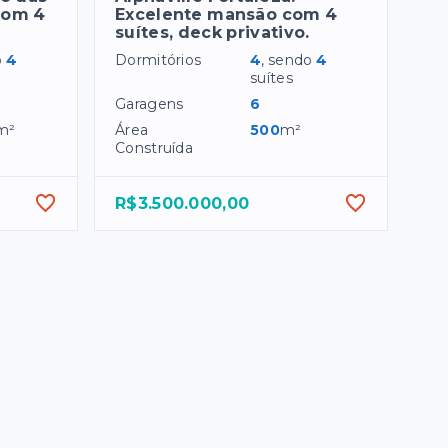
com 4
Excelente mansão com 4
suítes, deck privativo.
o
4
Dormitórios
4
, sendo
4
suítes
Garagens
6
m²
Área
500
m²
Construída
R$3.500.000,00