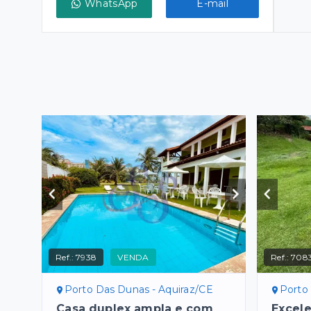
WhatsApp
E-mail
Ref.:
7938
VENDA
Ref.:
708
Porto Das Dunas - Aquiraz/CE
Porto
Casa duplex ampla e com
Excele