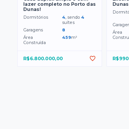
lazer completo no Porto das
Dunas
Dunas!
Dormitó
Dormitórios
4
, sendo
4
suítes
Garage
Garagens
8
Área
Área
459
m²
Constru
Construída
R$6.800.000,00
R$990