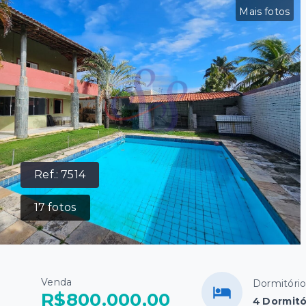
Mais fotos
Ref.:
7514
17
fotos
Venda
Dormitóri
R$800.000,00
4 Dormitó