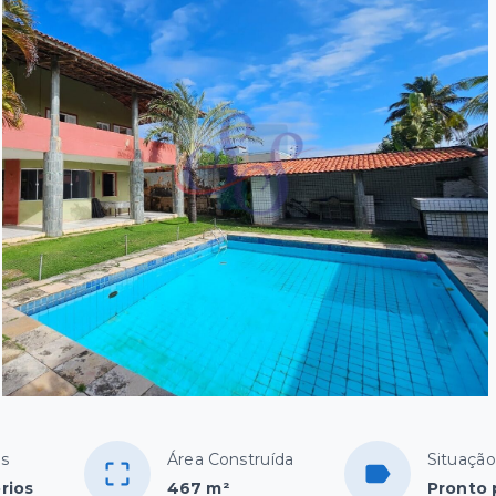
os
Área Construída
Situação
rios
467 m²
Pronto 