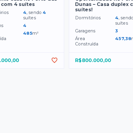
 com 4 suítes
Dunas – Casa duplex 
suítes!
rios
4
, sendo
4
suítes
Dormitórios
4
, send
suítes
ns
4
Garagens
3
485
m²
ída
Área
457,38
Construída
.000,00
R$800.000,00