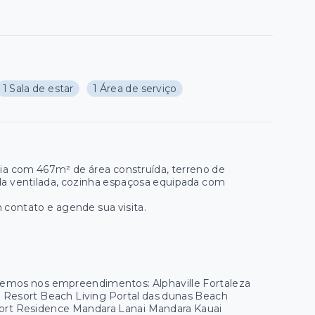
1 Sala de estar
1 Área de serviço
ia com 467m² de área construída, terreno de
nda ventilada, cozinha espaçosa equipada com
m contato e agende sua visita.
 temos nos empreendimentos: Alphaville Fortaleza
ua Resort Beach Living Portal das dunas Beach
esort Residence Mandara Lanai Mandara Kauai