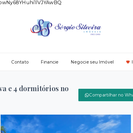
DlowNy68YHuhi1lVJYAwBQ
Contato
Financie
Negocie seu Imóvel
va e 4 dormitórios no
Compartilhar no Wh