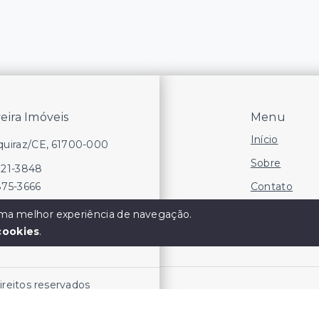
veira Imóveis
Menu
Início
Aquiraz/CE, 61700-000
Sobre
721-3848
Contato
875-3666
Financie
 uma melhor experiência de navegação.
cookies
.
Negocie seu
direitos reservados