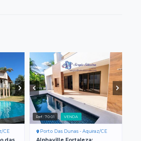
Ref.:
7001
VENDA
az/CE
Porto Das Dunas - Aquiraz/CE
o das
Alphaville Fortaleza: