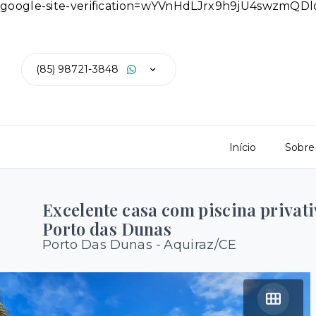
google-site-verification=wYVnHdLJrx9h9jU4swzmQ
(85) 98721-3848
Início
Sobre
Excelente casa com piscina privati
Porto das Dunas
Porto Das Dunas - Aquiraz/CE