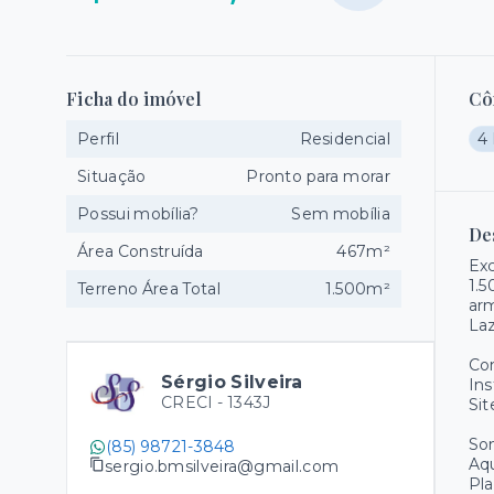
Ficha do imóvel
Cô
Perfil
Residencial
4
Situação
Pronto para morar
Possui mobília?
Sem mobília
De
Área Construída
467m²
Exc
1.5
Terreno Área Total
1.500m²
arm
Laz
Co
Sérgio Silveira
Ins
CRECI -
1343J
Sit
Som
(85) 98721-3848
Aqu
sergio.bmsilveira@gmail.com
Pla