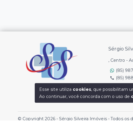
Sérgio Sil
, Centro - 
(85) 98
(85) 98
Ver e-mail
Esse site utiliza
cookies
, que possibilitam
Ao continuar, você concorda com o uso de
© Copyright 2026 - Sérgio Silveira Imóveis - Todos os 