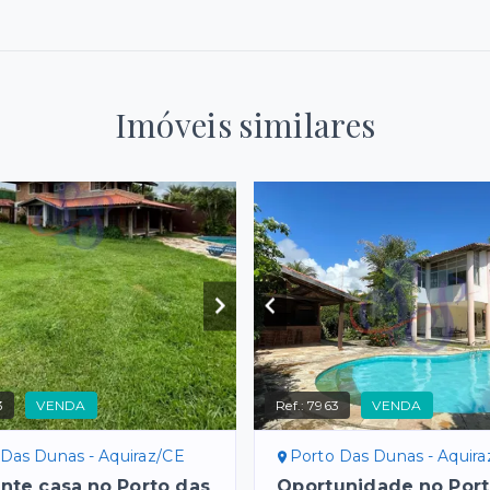
Imóveis similares
3
VENDA
Ref.:
7963
VENDA
 Das Dunas - Aquiraz/CE
Porto Das Dunas - Aquir
nte casa no Porto das
Oportunidade no Port