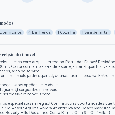
modos
 Dormitórios
4 Banheiros
1 Cozinha
1 Sala de jantar
scrição do imóvel
elente casa com amplo terreno no Porto das Dunas! Residênc
00m². Conta com ampla sala de estar e jantar, 4 quartos, vara
ários, área de serviço.
er com amplo jardim, quintal, churrasqueira e piscina. Entre e
nheça outras opções de imóveis
tagram: @sergiosilveiraimoveis
e: sergiosilveiraimoveis.com
os especialistas na região! Confira outras oportunidades que
aville Resort Aquiraz Riviera Atlantic Palace Beach Park Acq
ce Beverly Hills Residence Costa Blanca Gran Sol Golf Ville R